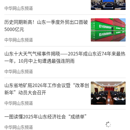
染”的要求，在红门至岱顶观日出区域敷设各
中华网山东频道
类电缆30000余米，安装各类灯具2800余个，
解决了多年来游客夜间登山时，道路沿途没有
历史同期新高！山东一季度外贸出口首破
照明，景观景点游览不便，并存在安全隐患的
5000亿元
问题。
中华网山东频道
山东十大天气气候事件揭晓——2025年成山东近74年来最热
一年，10月中上旬遭遇最强连阴雨
中华网山东频道
山东省地矿局2026年工作会议暨“改革创
新年”动员大会召开
中华网山东频道
一图读懂2025年山东经济社会“成绩单”
摄影张惟涛
中华网山东频道