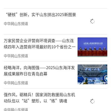
项目投入使用后，游客在夜间游览时，不
但能夜观泰山的文化之美，还能仰望满天繁
“硬核”创新，实干山东拼出2025新图景
星，感受泰山的自然之美，给予了较高评价，
中华网山东频道
社会反响良好，夜爬泰山已逐渐转变为夜游泰
山，春节期间，该项目也将正常为游客服务，
万家民营企业评营商环境调查——山东连
使游客更好地感悟泰山自然和文化的魅力。
续四年入选营商环境最好的10个省份之一
中华网山东频道
（来源：闪电新闻 记者/王迅 实习记者/金
富美玉）
经略海洋，向海图强——2025山东海洋发
展成果展昨日在青岛启幕
责任编辑：窦静
中华网山东频道
强作风，砺精兵！国家消防救援局山东机
动队伍以“站”塑形，以“练”铸魂
中华网山东频道