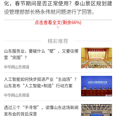
化，春节期间是否正常使用？泰山景区规划建
设管理部部长杨永伟就问题进行了回答。
点击查看全文(剩余
66
%)
精彩推荐
山东服务业，要破什么“壁”，又要往哪
里“突围”？
中华网山东频道
人工智能如何快步挺进产业“主战场”？
山东发布“人工智能+制造”行动方案
中华网山东频道
泰山夜间照明安全项目按照“保证基本照
透过三个“不寻常”，读懂山东这场新闻
明功能的合理照度，避免过度亮化形成光污
发布会的背后深意