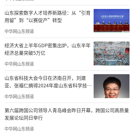
训。市城管局、市行政审批局、市市政中心相
山东探索数字人才培养新路径：从“引育
关科室负责人、主城四区工作人员、商户代表
用留”到“以赛促产”转型
参加。
中华网山东频道
（来源：大众网 记者/朱恩达）
经济大省上半年GDP密集出炉，山东半年
经济总量突破5万亿
责任编辑：窦静
中华网山东频道
山东省科技大会今日在济南召开，刘建
亚、张福仁摘得2024年度山东省科学技术
奖最高奖！
中华网山东频道
第六届跨国公司领导人青岛峰会昨日开幕，跨国公司高质量
发展论坛同日举行
中华网山东频道