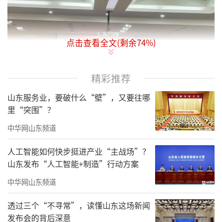
点击查看全文(剩余
74
%)
精彩推荐
山东服务业，要破什么“壁”，又要往哪
里“突围”？
中华网山东频道
李辽东表示，“聊城市城区招牌服务指导
人工智能如何快步挺进产业“主战场”？
系统”的推出，实现了商户足不出户，即可通
山东发布“人工智能+制造”行动方案
过手机完成招牌服务指导申请，是将传统的线
中华网山东频道
下办理升级为“线上线下融合”的智慧管理模
式。不仅是工作技术层面的一次革新，更是城
透过三个“不寻常”，读懂山东这场新闻
发布会的背后深意