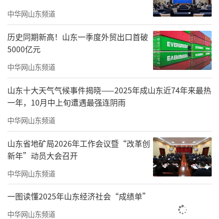
市管理审批服务工作由“被动管理”转向“主
中华网山东频道
动服务”，由“粗放管理”转向“精准服
务”迈出的坚实一步。
历史同期新高！山东一季度外贸出口首破
5000亿元
孙慧芳指出，招牌是一个店铺的形象代
中华网山东频道
表，也是城市的“门面”，展示着城市文化底
蕴，聊城市城市管理局秉持为民服务的宗旨，
山东十大天气气候事件揭晓——2025年成山东近74年来最热
创新举措、积极探索“标准化+线上办”服务新
一年，10月中上旬遭遇最强连阴雨
模式，践行“群众不跑腿，数据多跑路”的服
中华网山东频道
务理念，打造了“聊城市城区招牌服务指导系
山东省地矿局2026年工作会议暨“改革创
统”，有效整合了招牌设置事前服务、事中指
新年”动员大会召开
导和事后监管各关键环节，建立起新型的全链
中华网山东频道
条服务管理模式，实现了商户群众“零跑
一图读懂2025年山东经济社会“成绩单”
腿”就能将招牌设置“一次办好”。系统上线
试运行以来，共受理申请信息3000余条，服务
中华网山东频道