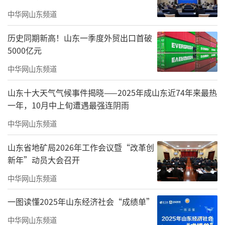
应标准的，无须申请，即可享受门诊慢特病待
中华网山东频道
遇。2023年，聊城市实现了职工生育津贴联网
历史同期新高！山东一季度外贸出口首破
发放，参保人员“零见面”即可享受生育待
5000亿元
遇。聊城市深化异地就医服务，患者在省内就
中华网山东频道
医无须办理备案等手续，直接联网结算；如去
山东十大天气气候事件揭晓——2025年成山东近74年来最热
省外就医，可通过手机、网上办事大厅等自助
一年，10月中上旬遭遇最强连阴雨
网上备案，直接联网结算报销。
中华网山东频道
基层医保服务站将服务送到家门口。
聊城
山东省地矿局2026年工作会议暨“改革创
市不断推进医保服务向基层延伸，建成1239个
新年”动员大会召开
基层医保工作站，实现省市县乡村五级服务网
中华网山东频道
络全覆盖。同时，
聊城
市全力推进“基层医保
综合服务平台”省级试点建设，强化信息化支
一图读懂2025年山东经济社会“成绩单”
撑，为基层站点管理提供有力抓手，让群众在
中华网山东频道