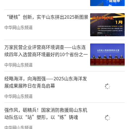
家门口享受优质便捷的医保服务。
“硬核”创新，实干山东拼出2025新图景
（
来源：新聊城客户端
）
中华网山东频道
责任编辑：窦静
万家民营企业评营商环境调查——山东连
续四年入选营商环境最好的10个省份之一
中华网山东频道
经略海洋，向海图强——2025山东海洋发
展成果展昨日在青岛启幕
中华网山东频道
强作风，砺精兵！国家消防救援局山东机
动队伍以“站”塑形，以“练”铸魂
中华网山东频道