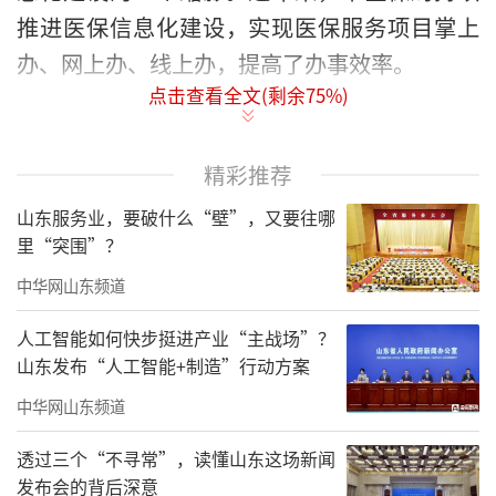
推进医保信息化建设，实现医保服务项目掌上
办、网上办、线上办，提高了办事效率。
点击查看全文(剩余
75
%)
聊城市以医保电子凭证应用推广应用为出
发点，2023年医保电子凭证结算率保持在30%
精彩推荐
以上，稳居全省前列。同时，加快医保电子凭
山东服务业，要破什么“壁”，又要往哪
证就医全流程应用，不断丰富应用场景，现有5
里“突围”？
1家定点医疗机构完成全流程场景改造。推进医
中华网山东频道
保移动支付，不断提升移动支付结算占比，目
前有24家医院实现移动支付。
人工智能如何快步挺进产业“主战场”？
山东发布“人工智能+制造”行动方案
目前，聊城市全面落实省医保局提出的20
中华网山东频道
项医保便民措施，9个即时评审慢特病病种纳
入“免申即享”范围，参保群众因这9种慢特病
透过三个“不寻常”，读懂山东这场新闻
发布会的背后深意
在二级及以上定点医疗机构联网结算、达到相