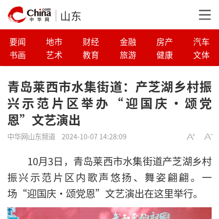
山东
要闻
地市
财经
金融
房产
汽车
书画
艺术
教育
旅游
健康
文体
青岛莱西市水集街道：产芝湖乡村振
兴示范片区举办“迎国庆·颂党
恩”文艺演出
中华网山东频道
2024-10-07 14:28:09
10月3日，青岛莱西市水集街道产芝湖乡村
振兴示范片区内歌声悠扬、舞姿翩翩。一
场“迎国庆·颂党恩”文艺演出在这里举行。