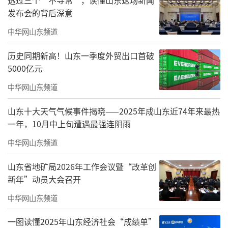
发布会的背后深意
中华网山东频道
历史同期新高！山东一季度外贸出口首破
5000亿元
中华网山东频道
山东十大天气气候事件揭晓——2025年成山东近74年来最热
此次文艺演出活动，既为乡村增添了喜庆
一年，10月中上旬遭遇最强连阴雨
的节日色彩，又激发了村民们的爱国爱党情
中华网山东频道
怀，为乡村振兴注入了强大的精神动力。
山东省地矿局2026年工作会议暨“改革创
责任编辑：孙秀青
新年”动员大会召开
中华网山东频道
一图读懂2025年山东经济社会“成绩单”