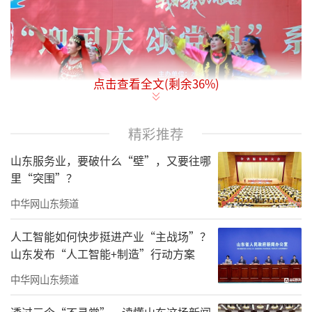
点击查看全文(剩余
36
%)
精彩推荐
山东服务业，要破什么“壁”，又要往哪
舞台上，演员们以饱满的热情带来精彩的
里“突围”？
表演。激昂的旋律、动人的歌声，唱响对祖国
中华网山东频道
的深情赞歌；绚丽的舞蹈、生动的表演，诉说
人工智能如何快步挺进产业“主战场”？
着对党的感恩之情。台下观众掌声雷动，沉浸
山东发布“人工智能+制造”行动方案
在欢乐的节日氛围中。
中华网山东频道
透过三个“不寻常”，读懂山东这场新闻