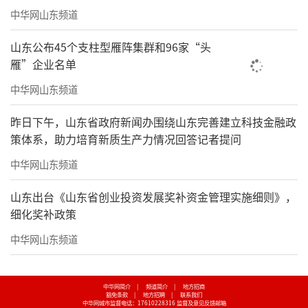
中华网山东频道
山东公布45个支柱型雁阵集群和96家“头
雁”企业名单
中华网山东频道
昨日下午，山东省政府新闻办围绕山东完善建立科技金融政
策体系，助力培育新质生产力情况回答记者提问
中华网山东频道
山东出台《山东省创业投资发展奖补资金管理实施细则》，
细化奖补政策
中华网山东频道
中华网简介
|
频道简介
|
地方招商
豁免条款
|
地方招聘
|
联系我们
中华网城市监督电话：17610228316
监督及意见反馈邮箱