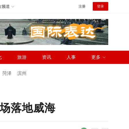
方频道
注册
登录
化
旅游
资讯
人事
更多
菏泽
滨州
主场落地威海