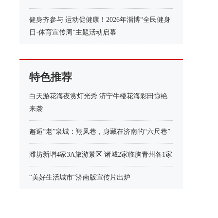
健身齐参与 运动促健康！2026年淄博“全民健身
日·体育宣传周”主题活动启幕
特色推荐
白天游花海夜赏灯光秀 济宁牛楼花海彩田惊艳
来袭
邂逅“老”泉城：翔凤巷，身藏在济南的“六尺巷”
潍坊新增4家3A旅游景区 诸城2家临朐青州各1家
“美好生活城市”济南版宣传片出炉