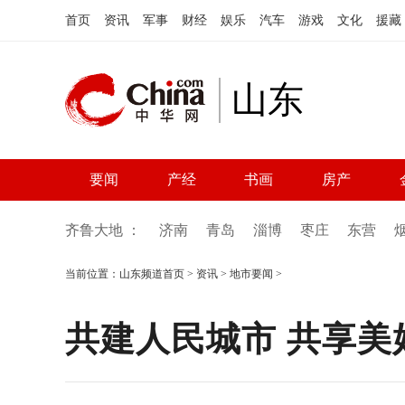
首页
资讯
军事
财经
娱乐
汽车
游戏
文化
援藏
山东
要闻
产经
书画
房产
齐鲁大地 ：
济南
青岛
淄博
枣庄
东营
当前位置：
山东频道首页
>
资讯
>
地市要闻
>
共建人民城市 共享美