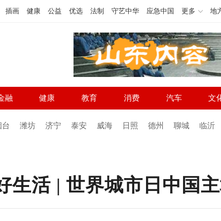
插画
健康
公益
优选
法制
守艺中华
应急中国
更多
地
金融
健康
教育
消费
汽车
文
烟台
潍坊
济宁
泰安
威海
日照
德州
聊城
临沂
好生活 | 世界城市日中国