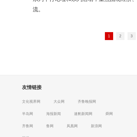
流。
1
2
3
友情链接
文化视界网
大众网
齐鲁晚报网
半岛网
海报新闻
速豹新闻网
舜网
齐鲁网
鲁网
凤凰网
新浪网