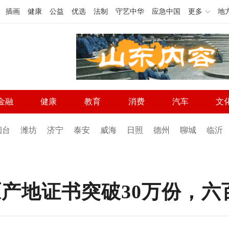
插画
健康
公益
优选
法制
守艺中华
应急中国
更多
地
金融
健康
教育
消费
汽车
文
烟台
潍坊
济宁
泰安
威海
日照
德州
聊城
临沂
原产地证书突破30万份，