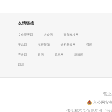
友情链接
文化视界网
大众网
齐鲁晚报网
半岛网
海报新闻
速豹新闻网
舜网
齐鲁网
鲁网
凤凰网
新浪网
网易
营业
京公网安备 1
违法和不良信息举报（涉未