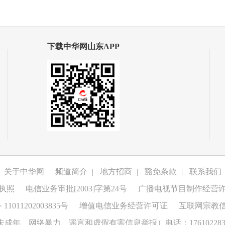
下载中华网山东APP
关于中华网
频道简介
|
地方招商
|
豁免条款
|
联系我们
执照
电信业务审批[2003]字第24号
广播电视节目制作经营
1011202003835号
增值电信业务经营许可证
互联网宗教
成年、网络暴力、谣言和虚假有害信息举报）电话：176102283