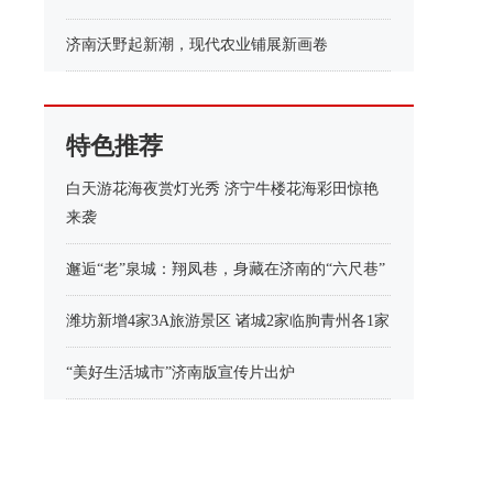
济南沃野起新潮，现代农业铺展新画卷
特色推荐
白天游花海夜赏灯光秀 济宁牛楼花海彩田惊艳
来袭
邂逅“老”泉城：翔凤巷，身藏在济南的“六尺巷”
潍坊新增4家3A旅游景区 诸城2家临朐青州各1家
“美好生活城市”济南版宣传片出炉