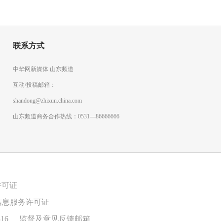
联系方式
中华网新媒体 山东频道
互动/投稿邮箱：
shandong@zhixun.china.com
山东频道商务合作热线：0531—86666666
许可证
信息服务许可证
16
监督及意见反馈邮箱