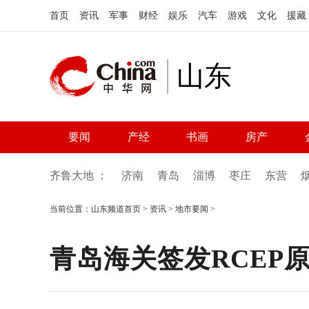
首页
资讯
军事
财经
娱乐
汽车
游戏
文化
援藏
山东
要闻
产经
书画
房产
齐鲁大地 ：
济南
青岛
淄博
枣庄
东营
当前位置：
山东频道首页
>
资讯
>
地市要闻
>
青岛海关签发RCEP