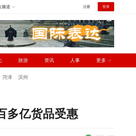
方频道
注册
登录
化
旅游
资讯
人事
更多
菏泽
滨州
六百多亿货品受惠