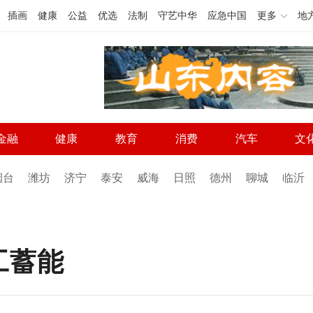
插画
健康
公益
优选
法制
守艺中华
应急中国
更多
地
金融
健康
教育
消费
汽车
文
烟台
潍坊
济宁
泰安
威海
日照
德州
聊城
临沂
工蓄能