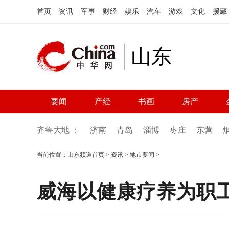
首页
资讯
军事
财经
娱乐
汽车
游戏
文化
援藏
山东
要闻
产经
书画
房产
齐鲁大地 ：
济南
青岛
淄博
枣庄
东营
当前位置：
山东频道首页
>
资讯
>
地市要闻
>
威海以健康疗养为职