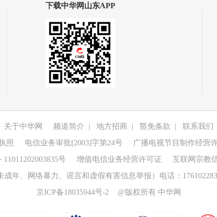
下载中华网山东APP
关于中华网
频道简介
|
地方招商
|
豁免条款
|
联系我们
执照
电信业务审批[2003]字第24号
广播电视节目制作经营
1011202003835号
增值电信业务经营许可证
互联网宗教
成年、网络暴力、谣言和虚假有害信息举报）电话：176102283
京ICP备18035944号-2
@版权所有 中华网