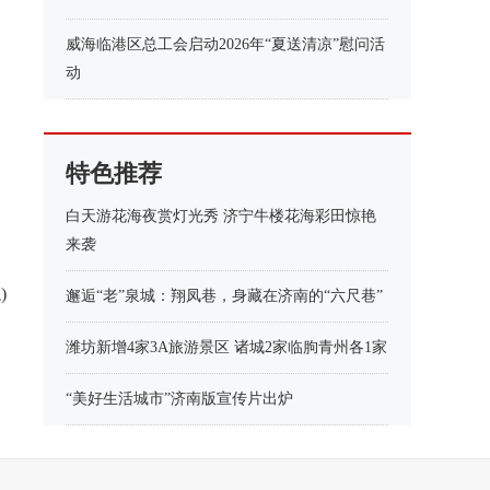
威海临港区总工会启动2026年“夏送清凉”慰问活
动
特色推荐
白天游花海夜赏灯光秀 济宁牛楼花海彩田惊艳
来袭
)
邂逅“老”泉城：翔凤巷，身藏在济南的“六尺巷”
潍坊新增4家3A旅游景区 诸城2家临朐青州各1家
“美好生活城市”济南版宣传片出炉