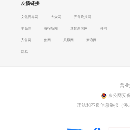
友情链接
文化视界网
大众网
齐鲁晚报网
半岛网
海报新闻
速豹新闻网
舜网
齐鲁网
鲁网
凤凰网
新浪网
网易
营业
京公网安备 1
违法和不良信息举报（涉未