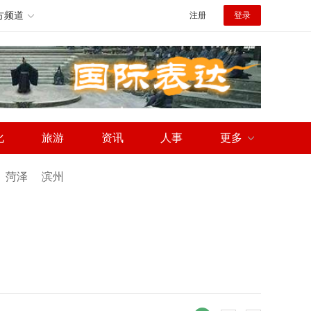
方频道
注册
登录
化
旅游
资讯
人事
更多
菏泽
滨州