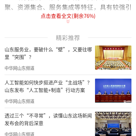
聚、资源集合、服务集成等特征，具有较强引
点击查看全文(剩余
76
%)
领带动能力。依托乳山牡蛎地标性品牌，结合
海阳所镇滨海古城卫所文化，乳山打造了海防
古所·牡蛎文旅集聚区，这也是国内首个以牡
精彩推荐
蛎文化为主题的文旅产业园区。近年来，该园
山东服务业，要破什么“壁”，又要往哪
区深入挖掘牡蛎文化，探索“牡蛎+旅游”“牡
里“突围”？
蛎+养生”“牡蛎+电商”等业态，促进牡蛎养
中华网山东频道
殖加工与生态涵养、休闲体验、文化传承等深
人工智能如何快步挺进产业“主战场”？
度融合。临港双循环数字贸易枢纽示范区，不
山东发布“人工智能+制造”行动方案
仅打造了国际物流园、港明跨境电商产业园等
中华网山东频道
一批物流贸易业态，还着眼实体经济和数字经
透过三个“不寻常”，读懂山东这场新闻
济深度融合，打造了中科融合算力中心威海分
发布会的背后深意
中心等智算平台，促进现代物流、跨境电商和
中华网山东频道