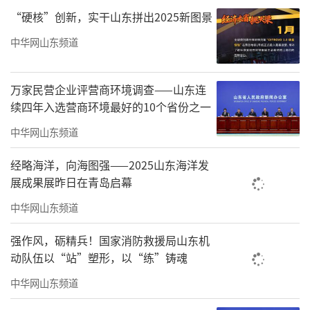
经济发展提供了强有力支撑。
“硬核”创新，实干山东拼出2025新图景
（
来源：威海发布
）
中华网山东频道
责任编辑：薛筱蕙
万家民营企业评营商环境调查——山东连
续四年入选营商环境最好的10个省份之一
中华网山东频道
经略海洋，向海图强——2025山东海洋发
展成果展昨日在青岛启幕
中华网山东频道
强作风，砺精兵！国家消防救援局山东机
动队伍以“站”塑形，以“练”铸魂
中华网山东频道