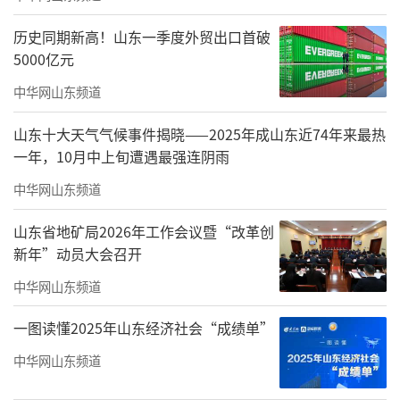
数字经济融合发展。“我们力争到2028年，实
现服务业营收占比达到75%。”该园区相关负
历史同期新高！山东一季度外贸出口首破
5000亿元
责人表示。
中华网山东频道
以业态集聚带动产业发展，威海市持续加
大对现代服务业集聚区的培育力度，持续强化
山东十大天气气候事件揭晓——2025年成山东近74年来最热
一年，10月中上旬遭遇最强连阴雨
集聚区“磁场效应”，推动不同类型现代服务
业提质转型。目前，全市9个现代服务业集聚区
中华网山东频道
已覆盖精品旅游、现代物流、数字经济等多个
山东省地矿局2026年工作会议暨“改革创
方面，示范作用不断增强，形成多领域协同发
新年”动员大会召开
展的集聚态势。
中华网山东频道
集聚区持续“拓维”，带动全市服务业有
一图读懂2025年山东经济社会“成绩单”
效增长。数据显示，今年一季度，全市服务业
中华网山东频道
增加值542亿元，对经济增长贡献率63.9%，为