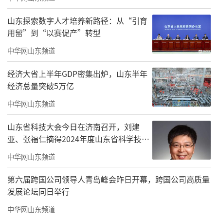
（
记者/
马小杰
来源：
大众新闻·齐鲁壹
山东探索数字人才培养新路径：从“引育
点）
用留”到“以赛促产”转型
责任编辑：王鑫
中华网山东频道
经济大省上半年GDP密集出炉，山东半年
经济总量突破5万亿
中华网山东频道
山东省科技大会今日在济南召开，刘建
亚、张福仁摘得2024年度山东省科学技术
奖最高奖！
中华网山东频道
第六届跨国公司领导人青岛峰会昨日开幕，跨国公司高质量
发展论坛同日举行
中华网山东频道