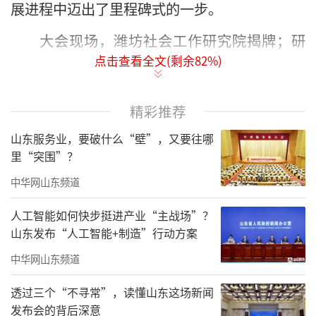
展进程中迈出了里程碑式的一步。
大会现场，潍坊社会工作研究院揭牌；研
点击查看全文(剩余
82
%)
究院向学术委员会专家代表颁发聘书，与深圳
大学中国社会工作实务创新研究中心签订合作
协议；寿光市委社会工作部和潍坊科技学院领
精彩推荐
导为寿光社会工作学院揭牌；潍坊科技学院人
山东服务业，要破什么“壁”，又要往哪
文社科基地新书发布暨中国言实出版社赠书仪
里“突围”？
式同期举行，进一步夯实了研究院的学术研究
中华网山东频道
基础，为社工领域理论探索与实践总结提供了
人工智能如何快步挺进产业“主战场”？
有力支撑。
山东发布“人工智能+制造”行动方案
作为全国专业社会工作综合示范地区，潍
中华网山东频道
坊市社会工作发展基础雄厚、成果显著。目
透过三个“不寻常”，读懂山东这场新闻
前，全市持证社会工作者已达15875人，其中高
发布会的背后深意