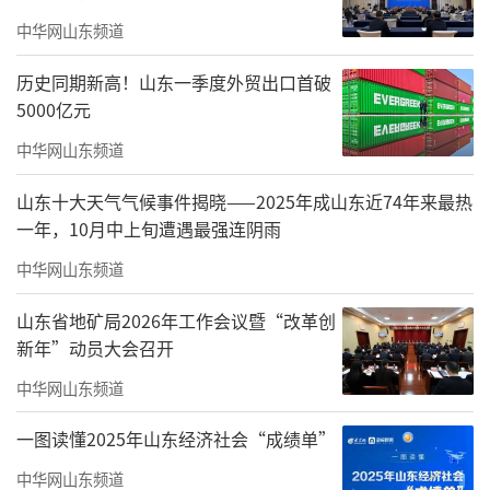
级社会工作师22人，全国专业社会工作领军人
中华网山东频道
才2人，形成了一支结构合理、专业过硬的社工
历史同期新高！山东一季度外贸出口首破
人才队伍。此次潍坊社会工作研究院的成立，
5000亿元
既是潍坊市主动适应新时代社会工作专业化、
中华网山东频道
职业化发展新要求的迫切举措，也是探索社会
工作深度融入基层治理、精准服务民生的生动
山东十大天气气候事件揭晓——2025年成山东近74年来最热
一年，10月中上旬遭遇最强连阴雨
实践，更为推动区域社会工作高质量发展提供
了专业化研究载体、实战化合作纽带与系统化
中华网山东频道
服务支撑。
山东省地矿局2026年工作会议暨“改革创
新年”动员大会召开
下一步，潍坊社会工作研究院将深度依托
中华网山东频道
潍坊科技学院的教学资源与科研优势，明确
以“实践先行、示范引领、辐射带动”为核心
一图读懂2025年山东经济社会“成绩单”
使命，重点推进“专业化”研究阵地、“实战
中华网山东频道