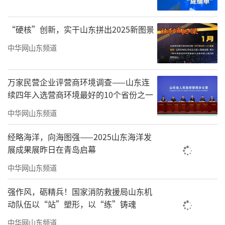
型”合作平台、“系统化”服务体系三大建设
任务。积极与深圳大学中国社会工作实务创新
“硬核”创新，实干山东拼出2025新图景
研究中心等省内外高校及科研机构开展战略合
中华网山东频道
作，围绕乡村振兴社会工作、司法社会工作、
老年社会工作等领域开展研究，力争形成一批
万家民营企业评营商环境调查——山东连
可复制、可推广的实践成果，筑牢潍坊社会工
续四年入选营商环境最好的10个省份之一
作高质量发展根基，为建设实力强品质优生活
中华网山东频道
美的更好潍坊作出积极贡献。
经略海洋，向海图强——2025山东海洋发
各县市区党委社会工作部、潍坊市属各开
展成果展昨日在青岛启幕
发区负责社会工作的部门单位分管负责同志，
中华网山东频道
山东省内外部分高校社会工作专业负责人代
强作风，砺精兵！国家消防救援局山东机
表，部分驻潍高校、潍坊高级社会工作师代表
动队伍以“站”塑形，以“练”铸魂
及潍坊科技学院师生等500余人参加大会。
中华网山东频道