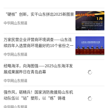
清退，并择优补充，确保培育库始终保持优质
企业集聚的良好态势。
“硬核”创新，实干山东拼出2025新图景
中华网山东频道
（
记者/赵宇
来源：闪电新闻
）
责任编辑：薛筱蕙
万家民营企业评营商环境调查——山东连
续四年入选营商环境最好的10个省份之一
中华网山东频道
经略海洋，向海图强——2025山东海洋发
展成果展昨日在青岛启幕
中华网山东频道
强作风，砺精兵！国家消防救援局山东机
动队伍以“站”塑形，以“练”铸魂
中华网山东频道