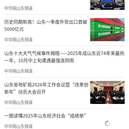
00家企业，为所有入库企业统一授牌，切实增
中华网山东频道
强企业荣誉感与发展信心。
历史同期新高！山东一季度外贸出口首破
从营收增长、创新成果转化、数字化转型
5000亿元
成效、发展规划落地等方面着手，对入库企业
中华网山东频道
提供全方位指导，助力企业快速突破发展瓶
山东十大天气气候事件揭晓——2025年成山东近74年来最热
颈。采取线上培训、线下诊断、市场开拓、要
一年，10月中上旬遭遇最强连阴雨
素保障等一系列措施，助力小微工业企业发
中华网山东频道
展，力争在3年内，推动至少300家小微工业企
山东省地矿局2026年工作会议暨“改革创
业升级为质量领先、效益突出的规上标杆企
新年”动员大会召开
业。
中华网山东频道
建立动态评估机制，不定期评估企业情
一图读懂2025年山东经济社会“成绩单”
况，对达到更高梯队标准的企业及时提档升
级，对发展停滞、不符合培育要求的企业予以
中华网山东频道