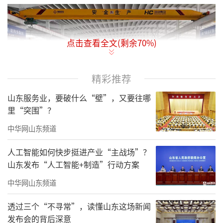
点击查看全文(剩余
70
%)
精彩推荐
山东服务业，要破什么“壁”，又要往哪
里“突围”？
中华网山东频道
按照进阶攀升计划，德州市工信局根据企
业不同发展阶段，从营业收入、创新能力、数
人工智能如何快步挺进产业“主战场”？
山东发布“人工智能+制造”行动方案
字化转型等关键维度制定分级筛选标准，建
立“小微工业企业进阶攀升重点培育库”，将
中华网山东频道
入库企业科学划分为“启航期”“成长
透过三个“不寻常”，读懂山东这场新闻
期”“跃升期”三个梯队，每个梯队初步筛选1
发布会的背后深意