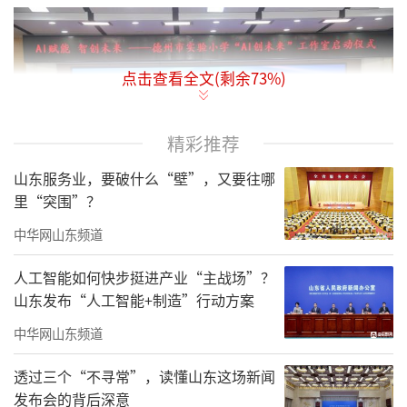
点击查看全文(剩余
73
%)
精彩推荐
山东服务业，要破什么“壁”，又要往哪
里“突围”？
中华网山东频道
人工智能如何快步挺进产业“主战场”？
启动仪式邀请了德州市科协、教科院、德
山东发布“人工智能+制造”行动方案
州学院等相关负责同志以及多所学校的师生代
中华网山东频道
表参加。活动中，夏祥涛、牟健秀、王治强3位
专家受聘为工作室顾问。学校公布了《人工智
透过三个“不寻常”，读懂山东这场新闻
发布会的背后深意
能通识教育三年发展规划》。