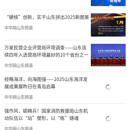
“硬核”创新，实干山东拼出2025新图景
中华网山东频道
万家民营企业评营商环境调查——山东连
续四年入选营商环境最好的10个省份之一
中华网山东频道
经略海洋，向海图强——2025山东海洋发
据了解，德城区作为央馆人工智能课程规
展成果展昨日在青岛启幕
模化应用试点区，正以8所试点校为支点，通过
中华网山东频道
辐射带动、提升教师AI素养、开发特色校本课程
强作风，砺精兵！国家消防救援局山东机
等一系列组合拳，全面培养学生的信息化素
动队伍以“站”塑形，以“练”铸魂
养。
中华网山东频道