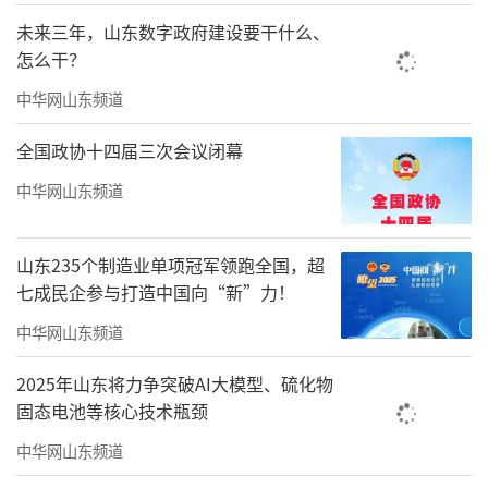
未来三年，山东数字政府建设要干什么、
怎么干？
中华网山东频道
全国政协十四届三次会议闭幕
中华网山东频道
德州市教科院副院长刘刚表示，希望“AI
山东235个制造业单项冠军领跑全国，超
创未来”工作室把“让每个孩子感知AI”的初心
七成民企参与打造中国向“新”力！
落实到每一堂课、每一次实践中，通过真实情
中华网山东频道
境中的小项目、小探索，让AI真正成为培养学生
创新思维的工具。市教科院也会关注工作室的
2025年山东将力争突破AI大模型、硫化物
固态电池等核心技术瓶颈
发展，在课程研发、师资培训等方面给予全力
支持，助力工作室从“校域实践”成长为“区
中华网山东频道