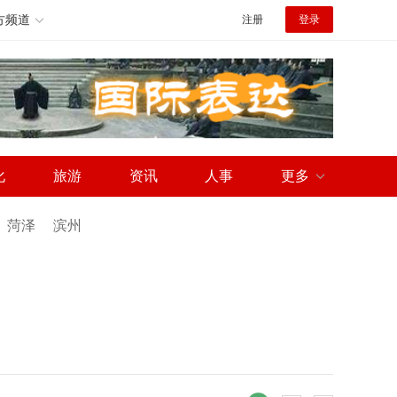
方频道
注册
登录
化
旅游
资讯
人事
更多
菏泽
滨州