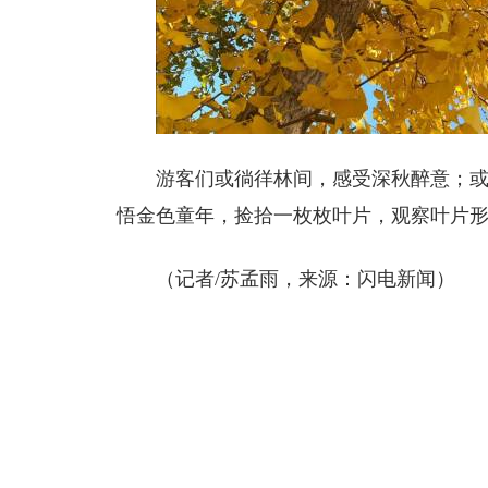
游客们或徜徉林间，感受深秋醉意；
悟金色童年，捡拾一枚枚叶片，观察叶片
（
记者/苏孟雨
，
来源：闪电新闻
）