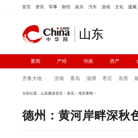
首页
资讯
军事
财经
娱乐
汽车
游戏
文化
援藏
山东
要闻
产经
书画
房产
齐鲁大地 ：
济南
青岛
淄博
枣庄
东营
当前位置：
山东频道首页
>
资讯
>
地市要闻
>
德州：黄河岸畔深秋