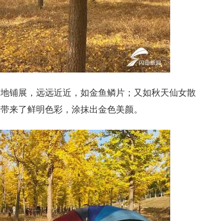
落地铺展，远远近近，如金鱼鳞片；又如秋天仙女散
草带来了鲜明色彩，涂抹出金色美颜。