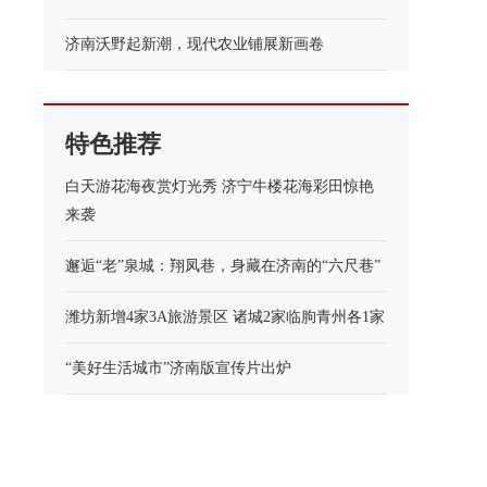
济南沃野起新潮，现代农业铺展新画卷
特色推荐
白天游花海夜赏灯光秀 济宁牛楼花海彩田惊艳
来袭
邂逅“老”泉城：翔凤巷，身藏在济南的“六尺巷”
潍坊新增4家3A旅游景区 诸城2家临朐青州各1家
“美好生活城市”济南版宣传片出炉