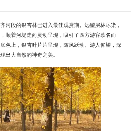
州
齐河段的银杏林已进入最佳观赏期。远望层林尽染，
带，顺着河堤走向灵动呈现，吸引了四方游客慕名而
的底色上，银杏叶片片呈现，随风跃动。游人仰望，深
呈现出大自然的神奇之美。