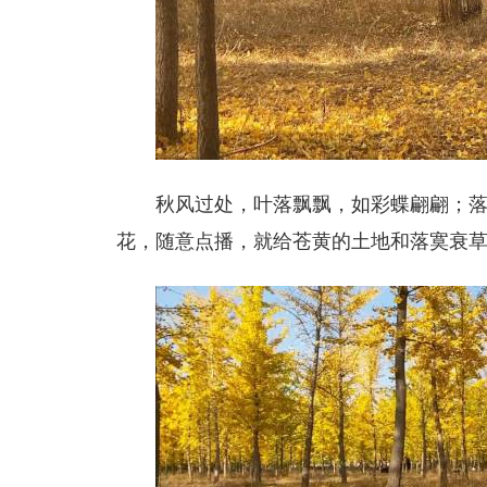
秋风过处，叶落飘飘，如彩蝶翩翩；
花，随意点播，就给苍黄的土地和落寞衰