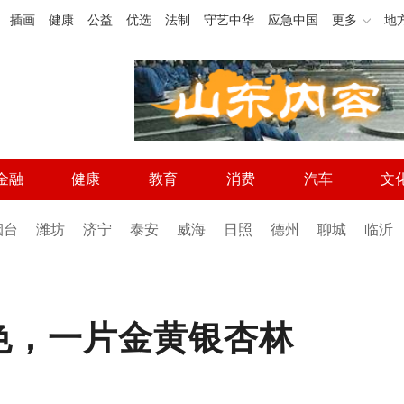
插画
健康
公益
优选
法制
守艺中华
应急中国
更多
地
金融
健康
教育
消费
汽车
文
烟台
潍坊
济宁
泰安
威海
日照
德州
聊城
临沂
色，一片金黄银杏林