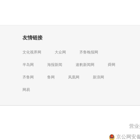
友情链接
文化视界网
大众网
齐鲁晚报网
半岛网
海报新闻
速豹新闻网
舜网
齐鲁网
鲁网
凤凰网
新浪网
网易
营业
京公网安备 1