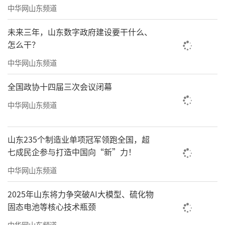
对于下一步工作，德州明确将重点推动组
中华网山东频道
织覆盖从“有形”向“有效”深化，做实做优
未来三年，山东数字政府建设要干什么、
诉求收集反馈机制，持续深耕“暖心服务”工
怎么干？
程。同时，还将整合各方资源，破解司机群体
中华网山东频道
在权益保障等方面的难题，强化典型培育和经
全国政协十四届三次会议闭幕
验推广，力争打造一批在全省立得住、叫得响
中华网山东频道
的党建品牌，形成可复制、可推广的德州经
验。
山东235个制造业单项冠军领跑全国，超
（来源：山东交通）
七成民企参与打造中国向“新”力！
责任编辑：袁少帅
中华网山东频道
2025年山东将力争突破AI大模型、硫化物
固态电池等核心技术瓶颈
中华网山东频道