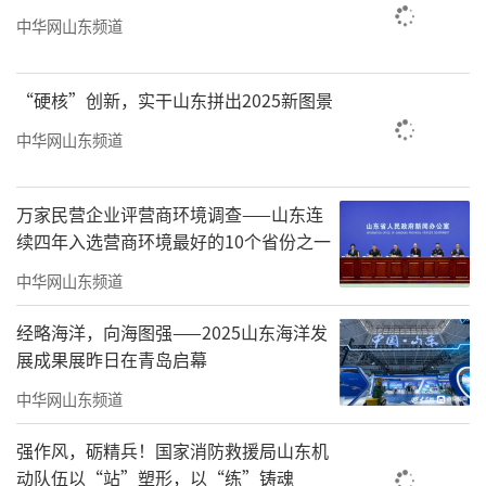
中华网山东频道
“硬核”创新，实干山东拼出2025新图景
中华网山东频道
万家民营企业评营商环境调查——山东连
续四年入选营商环境最好的10个省份之一
中华网山东频道
聚焦司机群体的急难愁盼，全市围绕“一
经略海洋，向海图强——2025山东海洋发
季度一主题”开展关爱行动，一季度“红德交
展成果展昨日在青岛启幕
运·暖心春运”活动为5000余名交通运输从业
中华网山东频道
人员送上新春祝福和暖心慰问品；二季度“红
强作风，砺精兵！国家消防救援局山东机
德交运·健康护航”联合第七人民医院开展胃
动队伍以“站”塑形，以“练”铸魂