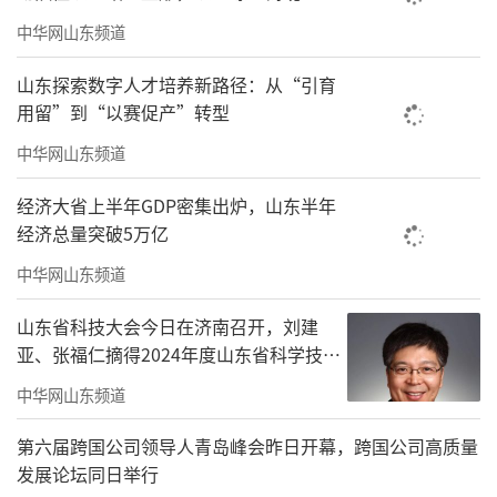
肠镜体检，吸引三千余名司机报名，优惠费用
中华网山东频道
超百万元；三季度“红德交运·阵地引领”推
动阵地从有向优、从优向精升级；四季度“红
山东探索数字人才培养新路径：从“引育
用留”到“以赛促产”转型
德交运·多方赋能”已整装待发，切实为司机
群体办实事、促发展、解难题。
中华网山东频道
经济大省上半年GDP密集出炉，山东半年
经济总量突破5万亿
中华网山东频道
山东省科技大会今日在济南召开，刘建
亚、张福仁摘得2024年度山东省科学技术
奖最高奖！
中华网山东频道
第六届跨国公司领导人青岛峰会昨日开幕，跨国公司高质量
发展论坛同日举行