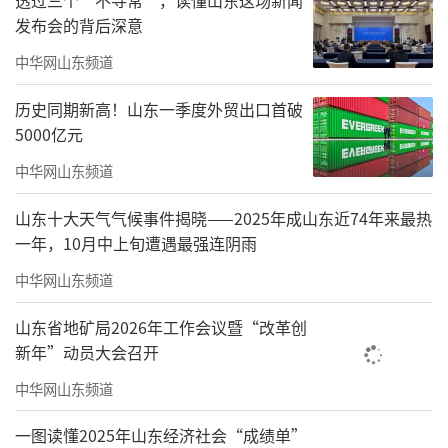
冰”到“初见成效”的跨越。截至目前，累计
发布会的背后深意
获“红鲁畅运・先锋”荣誉8次，6处党群服务
中华网山东频道
阵地入选省级示范点，“红德交运”出租车
历史同期新高！山东一季度外贸出口首破
（网约车）司机之家项目入选全国可复制推广
5000亿元
驿站项目。
中华网山东频道
数字化建设成为德州交通行业党建的重要
山东十大天气气候事件揭晓——2025年成山东近74年来最热
抓手，开发了“行业党建信息服务系统”，截
一年，10月中上旬遭遇最强连阴雨
至目前，平台已录入37处党建阵地、898个服务
中华网山东频道
站点、3263份党员司机档案、1558家货运企
山东省地矿局2026年工作会议暨“改革创
业，实现党员管理、诉求反馈、资源匹配“一
新年”动员大会召开
网统管”，交通运输从业者也能享受到服务资
中华网山东频道
源“一键可查、一键导航”的便利。
一图读懂2025年山东经济社会“成绩单”