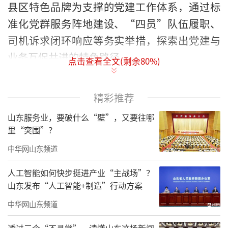
县区特色品牌为支撑的党建工作体系，通过标
准化党群服务阵地建设、“四员”队伍履职、
司机诉求闭环响应等务实举措，探索出党建与
业务互促共进的特色路径。
点击查看全文(剩余
80
%)
精彩推荐
山东服务业，要破什么“壁”，又要往哪
里“突围”？
中华网山东频道
人工智能如何快步挺进产业“主战场”？
山东发布“人工智能+制造”行动方案
今年以来，全市交通运输系统凝心聚力、
中华网山东频道
攻坚克难，推动行业党建工作实现从“起步破
透过三个“不寻常”，读懂山东这场新闻