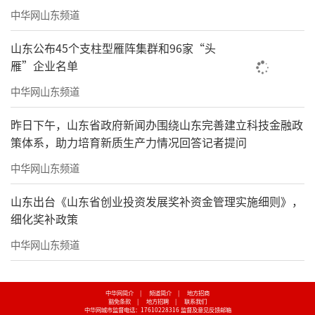
中华网山东频道
山东公布45个支柱型雁阵集群和96家“头
雁”企业名单
中华网山东频道
昨日下午，山东省政府新闻办围绕山东完善建立科技金融政
策体系，助力培育新质生产力情况回答记者提问
中华网山东频道
山东出台《山东省创业投资发展奖补资金管理实施细则》，
细化奖补政策
中华网山东频道
中华网简介
|
频道简介
|
地方招商
豁免条款
|
地方招聘
|
联系我们
中华网城市监督电话：17610228316
监督及意见反馈邮箱