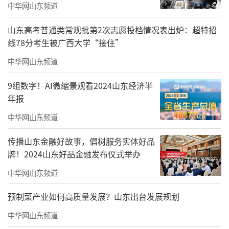
中华网山东频道
山东高考普通类常规批第2次志愿投档情况表出炉：超特招
线78分考生被广西大学“接住”
中华网山东频道
我们坚信冬季不是研学的淡季，而是内容
深化、体验独特的黄金期。为此，我们围
9组数字！AI微缩景观看2024山东经济半
年报
绕“行知成长季”，着力打造了一系列“暖身
中华网山东频道
又暖心、有趣又有益”的冬季特色研学产品，
主要体现在三个方面。
传播山东金融好故事，倡树服务实体好品
牌！2024山东好品金融发布仪式举办
一是“温暖空间”与“深度课程”的结
中华网山东频道
合。我们巧妙利用温室大棚、特色景区、文博
场馆等温暖的室内空间，开发出充满趣味的深
预制菜产业如何高质量发展？山东出台发展规划
度体验课程。例如，坊子推出南果探秘·耕趣
中华网山东频道
拾光研学营，孩子们可以在恒温大棚里探