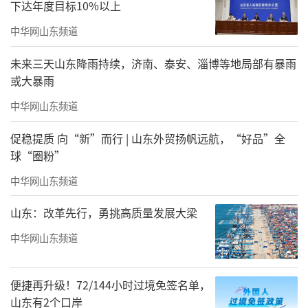
下达年度目标10%以上
域风貌的文化内涵，体会科举文化、名人精
中华网山东频道
神。寒亭推出“探寻非遗魅力·传承中华国
粹”活动，让游客亲身体验风筝、年画等非遗
未来三天山东降雨持续，济南、泰安、淄博等地局部有暴雨
或大暴雨
项目的制作工艺和人文内涵。昌邑推出绿博马
灯耀·亲子喜乐汇活动，通过祈福签到、花灯
中华网山东频道
展示、民俗表演等传统年俗，让研学充满浓浓
促稳提质 向“新”而行 | 山东外贸扬帆远航，“好品”全
的年味。
球“圈粉”
三是“系统保障”与“品质体验”的支
中华网山东频道
撑。这得益于我们前期打下的坚实基础：今年
山东：改革先行，勇挑高质量发展大梁
以来，我市在全省率先成立市级研学旅游协会
中华网山东频道
——潍坊市研学旅游协会，确定167家潍坊市首
批研学旅游点，研发推出12条研学旅游线路，
便捷再升级！72/144小时过境免签名单，
为冬季研学旅游提供丰富支撑。举办全市初级
山东有2个口岸