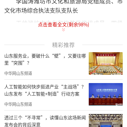
李国涛潍坊市文化和旅游局党组成员、市
文化市场综合执法支队支队长
王帅潍坊市文化和旅游局党组成员、四级
点击查看全文(剩余
98
%)
调研员
精彩推荐
于冬璇潍坊青州市旅游发展和景区管理委
员会综合部部长
山东服务业，要破什么“壁”，又要往哪
里“突围”？
吴峰潍坊临朐县文化和旅游局党组成员、
中华网山东频道
临朐县全域旅游服务中心主任
人工智能如何快步挺进产业“主战场”？
山东发布“人工智能+制造”行动方案
中华网山东频道
透过三个“不寻常”，读懂山东这场新闻
发布会的背后深意