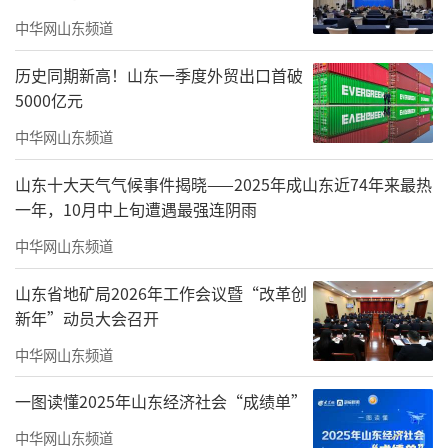
中华网山东频道
历史同期新高！山东一季度外贸出口首破
5000亿元
近年来，潍坊市深耕冬季旅游市场，创新
中华网山东频道
打造系列新产品、新场景与新玩法，成功实
山东十大天气气候事件揭晓——2025年成山东近74年来最热
现“冷资源”向“热经济”的转变，即便寒冬
一年，10月中上旬遭遇最强连阴雨
时节，“冬游潍坊”的市场热度依然居高不
中华网山东频道
下，已成为驱动全市旅游业全年高质量发展的
新引擎与新亮点。
山东省地矿局2026年工作会议暨“改革创
新年”动员大会召开
据估算，截至目前，2025年潍坊市接待游
中华网山东频道
客超过1亿人次，实现旅游收入超过1000亿元，
同比均超过10%。为持续深化冬季旅游发展成
一图读懂2025年山东经济社会“成绩单”
效，进一步激活冬季旅游市场潜力、提振旅游
中华网山东频道