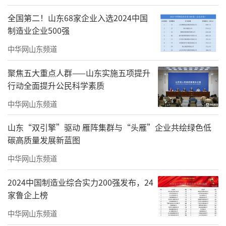
全国第二！山东68家企业入选2024中国
制造业企业500强
中华网山东频道
聚焦五大重点人群——山东实施五项提升
行动全面提升公民科学素质
中华网山东频道
山东“双引擎”驱动 雁阵集群与“头雁”企业共绘绿色低
碳高质量发展新蓝图
行知成长季
中华网山东频道
秉持“在旅行中学习，在体验中成长”的
2024中国制造业综合实力200强发布，24
理念，将丰富的文史、生态等资源转化为生动
家鲁企上榜
的研学旅游体验，在实践中增长知识、厚植情
中华网山东频道
怀、开阔视野。潍坊市博物馆推出“潍博夜未