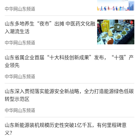
研学旅游指导师专业能力培训班，合格者获得
中华网山东频道
初级研学旅游指导师能力证书，指导师专业队
山东多地养生“夜市”出摊 中医药文化融
伍有利于提高冬季研学旅游质量。城际研学旅
入潮流生活
游合作探索、与黄山建立客源置换机制等有利
中华网山东频道
于我市冬季旅游的客源招徕、宣传推广，“行
知潍坊”研学品牌日益响亮。
山东省属企业首届“十大科技创新成果”发布，“十强”产
业领先
总之，潍坊的冬季研学旅游，是让知识在
中华网山东频道
温暖的室内与特色的户外场景中“活”起来，
让成长在动手实践与文化感悟中自然发生。欢
山东深入贯彻落实能源安全新战略，全力打造能源绿色低碳
转型示范区
迎广大青少年在这个冬天，来潍坊开启一场别
开生面的成长之旅。
中华网山东频道
山东新能源装机规模历史性突破1亿千瓦，有何里程碑意
义？