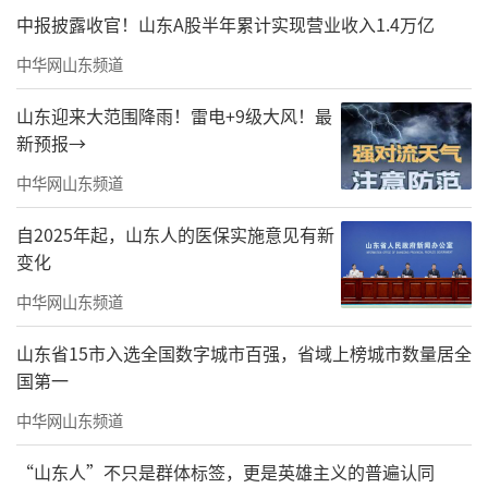
央——潍坊市博物馆跨年之夜主题活动”，创新
中报披露收官！山东A股半年累计实现营业收入1.4万亿
采用“延时开放+主题市集+沉浸体验”模式，
中华网山东频道
围绕文创新生、非遗传承等板块，精心策划文
山东迎来大范围降雨！雷电+9级大风！最
创市集、非遗拓印、巧匠展演等互动内容。寒
新预报→
亭依托杨家埠民间艺术大观园，推出“探寻非
中华网山东频道
遗魅力·传承中华国粹”活动，学员可沉浸式
自2025年起，山东人的医保实施意见有新
体验非遗技艺，感受古代劳动人民的智慧结
变化
晶。滨海海潮音文化国学基地打造“海潮音·
中华网山东频道
国学文化及非遗体验”项目，从汉字演变入
手，结合甲骨文知识学习与非遗手作实践，让
山东省15市入选全国数字城市百强，省域上榜城市数量居全
国第一
传统文化可触可感。寿光开展“蔬香满园”研
学季，探秘蔬菜博物馆里的文物、同步开展非
中华网山东频道
遗传承主题研学，让参与者领略千年文化魅
“山东人”不只是群体标签，更是英雄主义的普遍认同