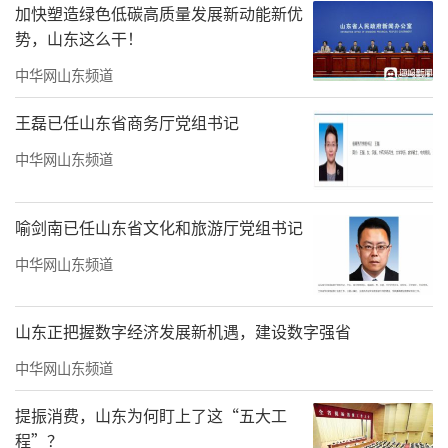
加快塑造绿色低碳高质量发展新动能新优
私密的休闲空间，让游客在寒冷冬日感受别样
势，山东这么干！
的温暖与惬意。
中华网山东频道
王磊已任山东省商务厅党组书记
中华网山东频道
喻剑南已任山东省文化和旅游厅党组书记
中华网山东频道
冬景漫游季
山东正把握数字经济发展新机遇，建设数字强省
中华网山东频道
游客可在这个系列中沉浸式感受潍坊冬季
大自然的静谧之美与造化之奇。昌邑潍水风情
提振消费，山东为何盯上了这“五大工
程”？
湿地公园吸引大批候鸟驻足越冬，寿光巨淀湖