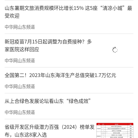
人次破亿的背后，我们是通过哪些核心发力方
山东暑期文旅消费规模环比增长15% 这5座“清凉小城”最
向和具体举措实现的？能否结合不同客群的拓
受欢迎
展策略，详细介绍一下相关工作的推进思路？
中华网山东频道
王帅答：
新冠疫苗7月15日起调整为自费接种？多
家医院这样回应
中华网山东频道
全国第二！2023年山东海洋生产总值突破1.7万亿元
中华网山东频道
从上合绿色发展论坛看山东“绿色成效”
中华网山东频道
省级开发区升级潜力百强（2024）榜单发
布，山东这8家入选