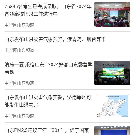
76845名考生已完成录取，山东省2024年
索“南果北种”的奥秘，进行古法农事体验。
普通高校招录工作进行中
寿光推出“蔬香满园”研学季，蔬菜博物馆的
中华网山东频道
文物探秘、研学馆的农事体验及新一届菜博会
各展厅的备展幕后等，均向研学团队开放。高
山东发布山洪灾害气象预警，涉青岛、烟台等市
密红高粱抗战博物馆将举办“珍贵抗战文物
中华网山东频道
展”，首次展出“日军黄金保险柜”等文物，
清凉一夏 乐宿山东 | 2024好客山东露营季
加强红色教育。
启动
二是“特色资源”与“研学主题”的转
中华网山东频道
化。我们将潍坊特有的物产、景观和民俗转化
山东发布山洪灾害气象预警，济南等地可
为研学主题。例如，寿光结合“渔盐文化”，
能发生山洪灾害
推出“一粒盐的时空旅行”特色课程。临朐推
中华网山东频道
出“赏临朐窗中风物承状元祠里文脉”活动，
山东PM2.5连续三年“30+”，优于国家
让学生深度了解临朐窗饰艺术、自然景观等地