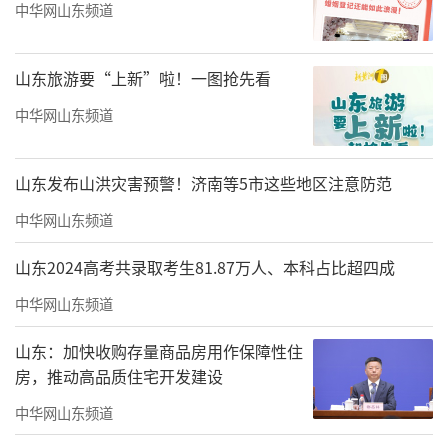
中华网山东频道
山东旅游要“上新”啦！一图抢先看
中华网山东频道
山东发布山洪灾害预警！济南等5市这些地区注意防范
中华网山东频道
山东2024高考共录取考生81.87万人、本科占比超四成
中华网山东频道
大众日报记者：潍坊今年冬季旅游活动非
山东：加快收购存量商品房用作保障性住
常丰富，涵盖了冰雪、温泉、年俗等多个方
房，推动高品质住宅开发建设
面。我们特别注意到，“行知成长季”作为五
中华网山东频道
大板块之一被重点推出。请问，在冬季这个相