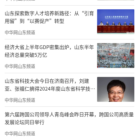
文金宝乐园冰雪奇缘、浮烟山溪谷秘境戏雪乐
园、寿光巨淀湖冰雪嘉年华、滨海弘润雪世界
山东探索数字人才培养新路径：从“引育
推出多姿多彩雪上娱乐项目，诸城常山·金查
用留”到“以赛促产”转型
理、高密八里亲子小镇冰雪乐园、临朐石门坊
中华网山东频道
冰雪乐园、昌乐莲花山戏雪乐园等地以亲子戏
经济大省上半年GDP密集出炉，山东半年
雪为主题的戏雪乐园，推出雪地坦克、雪地摩
经济总量突破5万亿
托等戏雪项目，为游客带来欢乐亲子时光。
中华网山东频道
山东省科技大会今日在济南召开，刘建
亚、张福仁摘得2024年度山东省科学技术
奖最高奖！
中华网山东频道
第六届跨国公司领导人青岛峰会昨日开幕，跨国公司高质量
发展论坛同日举行
中华网山东频道