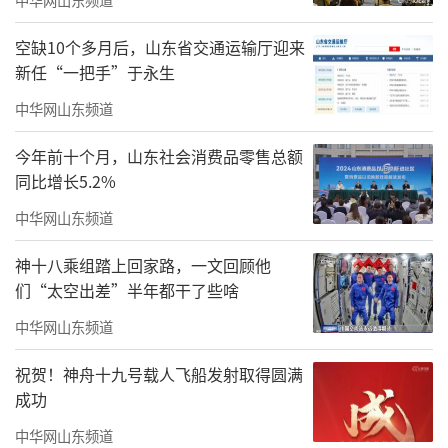
城过大年”活动，组织青州花毽、撂棒槌、抖
空竹、剪纸等多项民间民俗非遗项目轮番上
空缺10个多月后，山东省交通运输厅迎来
演。奎文金宝乐园、诸城恐龙公园、高密红高
新任“一把手”于永生
粱小镇、寿光林海生态博览园、昌邑博陆山、
中华网山东频道
临朐老龙湾等全域多地同步发力，纷纷推出综
今年前十个月，山东社会消费品零售总额
艺晚会、新春灯会等特色活动，引入民俗展
同比增长5.2%
演、非遗体验、新春巡游等沉浸式体验活动，
中华网山东频道
全方位满足市民游客新春出游需求，全景展现
神十八乘组踏上回家路，一文回顾他
潍坊文旅的独特魅力与创新活力。此外，市文
们“太空出差”半年都干了些啥
化和旅游局在元旦前后，以“万马奔腾潍你而
中华网山东频道
来”为核心主题，推出12项“马上+”主题活
动，
通过多元体验，有效激活冬季旅游市场。
祝贺！神舟十九号载人飞船发射取得圆满
成功
中华网山东频道