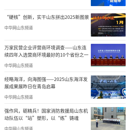
消费能级，同时打造更多元的冬季旅游业态与
文旅消费场景，精准匹配广大市民和游客的个
“硬核”创新，实干山东拼出2025新图景
性化需求，潍坊市经过精心谋划，推出五大类8
中华网山东频道
0余项冬季旅游活动，诚邀八方宾朋共赴一场激
情澎湃、温润惬意、清幽静谧、福瑞祥和、智
万家民营企业评营商环境调查——山东连
识启迪的冬日之旅。
续四年入选营商环境最好的10个省份之一
具体活动安排如下
中华网山东频道
冰雪燃情季
经略海洋，向海图强——2025山东海洋发
展成果展昨日在青岛启幕
主要涵盖专业滑雪、趣味戏雪等多种体
中华网山东频道
验，满足不同游客的需求。青州驼山滑雪场、
强作风，砺精兵！国家消防救援局山东机
安丘青云山民俗游乐园滑雪场、临朐官护山滑
动队伍以“站”塑形，以“练”铸魂
雪场继续为游客提供专业畅快的滑雪体验，奎
中华网山东频道