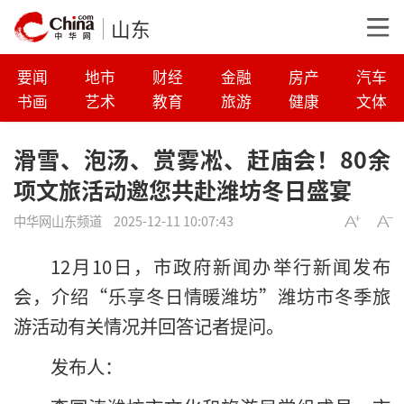
山东
要闻
地市
财经
金融
房产
汽车
书画
艺术
教育
旅游
健康
文体
滑雪、泡汤、赏雾凇、赶庙会！80余
项文旅活动邀您共赴潍坊冬日盛宴
中华网山东频道
2025-12-11 10:07:43
12月10日，市政府新闻办举行新闻发布
会，介绍“乐享冬日情暖潍坊”潍坊市冬季旅
游活动有关情况并回答记者提问。
发布人：