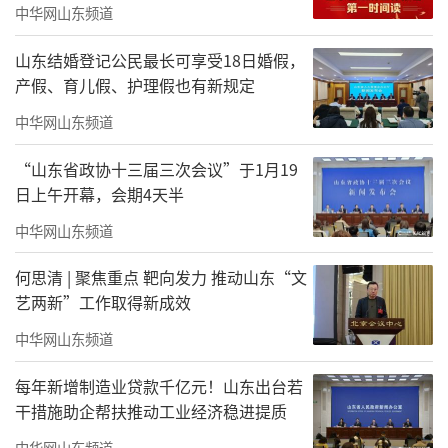
中华网山东频道
山东结婚登记公民最长可享受18日婚假，
新岁纳福季
产假、育儿假、护理假也有新规定
中华网山东频道
主要涵盖一系列富有传统年味与创新活力
的节庆活动，深度融合潍坊深厚的民俗文化底
“山东省政协十三届三次会议”于1月19
蕴与当代创新表达，打造一场覆盖全域、全民
日上午开幕，会期4天半
共享的新春文旅盛典。潍城十笏园文化街区打
中华网山东频道
造“万笏新叙·新春庙会”，寒亭杨家埠民俗
何思清 | 聚焦重点 靶向发力 推动山东“文
文化灯会同步开启首届年货大集，汇聚传统美
艺两新”工作取得新成效
食、手工艺品与民俗体验项目。临朐举办“寻
中华网山东频道
临朐之美品文化之韵”2026年首届民俗文化系
每年新增制造业贷款千亿元！山东出台若
列活动，集中呈现非遗集市、民俗展演等特色
干措施助企帮扶推动工业经济稳进提质
内容。青州古城推出“2026年相约美青州·古
中华网山东频道