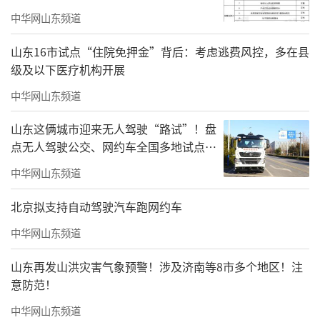
中华网山东频道
山东16市试点“住院免押金”背后：考虑逃费风控，多在县
级及以下医疗机构开展
中华网山东频道
潍坊旅游人次过亿，核心是聚焦“潍坊人
游潍坊、引客入潍、入境游”三大主线精准发
山东这俩城市迎来无人驾驶“路试”！盘
力，具体措施如下。
点无人驾驶公交、网约车全国多地试点之
路
中华网山东频道
一是深化“潍坊人游潍坊”主体激活。擦
亮“风筝故乡山海潍坊”文旅品牌，构建全媒
北京拟支持自动驾驶汽车跑网约车
体传播矩阵。今年以来，通过“文旅潍坊”平
中华网山东频道
台累计发布图文视频信息2.2万余条，总阅读量
山东再发山洪灾害气象预警！涉及济南等8市多个地区！注
突破2.1亿人次。创新“潍美四季·坊华无
意防范！
限”主题推广，通过“宝藏县城”“潍坊文旅
中华网山东频道