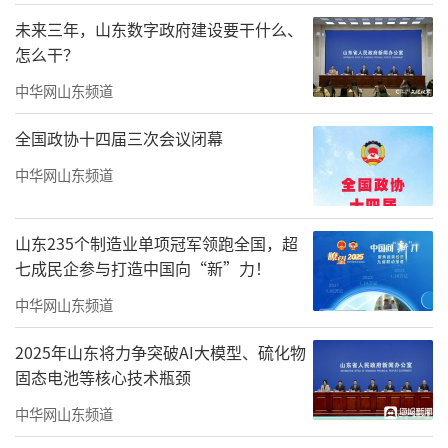
未来三年，山东数字政府建设要干什么、
怎么干？
汤泉逸享季
中华网山东频道
潍坊多地拥有丰富的地热资源，温泉水质
优良，富含多种对人体有益的矿物质和微量元
全国政协十四届三次会议闭幕
素。在这里，可以尽享温泉的滋养与呵护，暖
中华网山东频道
身暖心，让疲惫的身心彻底放松。近年来，临
朐揽翠湖温泉度假村持续提升温泉项目品质，
山东235个制造业单项冠军领跑全国，超
诸城竹山温泉、滨海弘润温泉景区推出冬季特
七成民企参与打造中国向“新”力！
色药浴温泉，为游客带来温泉新体验；昌邑最
中华网山东频道
新打造了室内面积1万平方米的绿博园温泉水世
2025年山东将力争突破AI大模型、硫化物
界，今冬为游客推出一系列养生美食和滋补汤
固态电池等核心技术瓶颈
品。无论是家庭出游还是情侣度假，潍坊的温
中华网山东频道
泉度假项目都能为游客提供一个温馨、舒适、