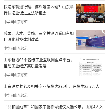
快递车辆通行难、停靠难怎么破？山东举
此外，奎文1532文化产业园为丰富市民文
行快递业促进立法听证会
化生活、打造城市时尚文旅新地标，还将举办
中华网山东频道
第二届“只有1532”风车电音节，打造兼具听
觉震撼与视觉冲击的时尚文旅盛会。
成果、人才、奖励，三个关键词看山东如
何深化科技体制改革
青州范公亭公园、南阳河景区推出“寻踪
中华网山东频道
诗词雅韵乐享古城烟火”暖冬消费季活动。
山东新增63个省级工业互联网重点平台，
寿光极地海洋世界推出“暖日融冬感恩
推动工业经济高质量发展
季”主题活动，不仅推出单人年卡8折、家庭年
中华网山东频道
卡6折的优惠政策，还在原有表演基础上新增黄
金风暴、魔法剧场等特色节目。
山东设立养老及相关专业院校达275所、在校生23.7万人
中华网山东频道
滨海白浪河景区“渤海之眼”摩天轮将举
办跨年夜气球祈福活动，为乘坐摩天轮的游客
“共和国勋章”和国家荣誉称号建议人选公示，山东4人入