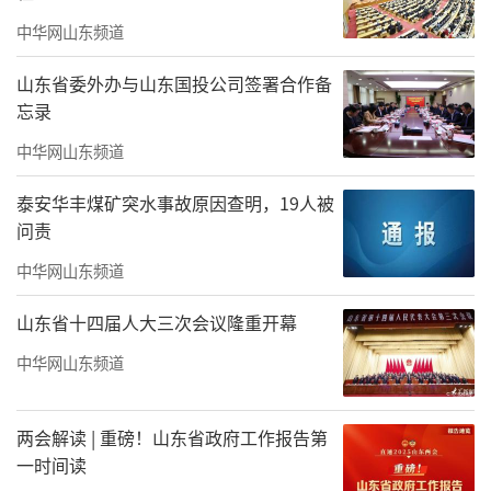
风景区、林海生态博览园的湿地风貌千姿百
中华网山东频道
态，森林景观独具特色。临朐老龙湾风景区泉
山东省委外办与山东国投公司签署合作备
水常年保持18℃，隆冬时节，云雾缭绕、雾气
忘录
蒸腾、宛如仙境。青州仰天山、临朐沂山的雾
中华网山东频道
凇似雪莲盛开，玉树琼花，如梦如幻，可以给
泰安华丰煤矿突水事故原因查明，19人被
游客带来极佳的游览体验。
问责
中华网山东频道
山东省十四届人大三次会议隆重开幕
中华网山东频道
两会解读 | 重磅！山东省政府工作报告第
一时间读