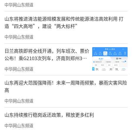
中华网山东频道
山东将推进清洁能源规模发展和传统能源清洁高效利用 打
造“四大高地”，建设“两大标杆”
中华网山东频道
日兰高铁即将全线开通，列车班次、票价
公布！乘G2103次列车，济南到郑州3小
时到达
中华网山东频道
山东再迎大范围强降雨！未来一周降雨频繁，暴雨灾害风险
高
中华网山东频道
大众网记者：潍坊旅游年度接待人次成功
山东持续推行稳岗返还政策，释放更多红利
突破1亿大关，这一成绩令人瞩目！请问，此次
中华网山东频道