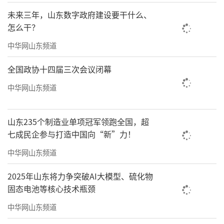
务壁垒，形成协同效应，这证明了只有汇聚优
未来三年，山东数字政府建设要干什么、
质资源，才能为企业提供全方位支撑，解决外
怎么干？
贸服务分散的问题。
中华网山东频道
精准服务是平台发展关键。平台按企业发
全国政协十四届三次会议闭幕
展阶段定制服务、依据企业需求策划活动，精
中华网山东频道
准对接痛点，获得企业认可。这启示我们，外
贸服务需立足企业实际，提供个性化、针对性
山东235个制造业单项冠军领跑全国，超
方案，才能切实助力企业发展。
七成民企参与打造中国向“新”力！
持续创新是平台活力源泉。数字化服务模
中华网山东频道
式提升效率，多样化活动形式优化体验。未
2025年山东将力争突破AI大模型、硫化物
来，平台需继续创新服务手段与组织模式，扩
固态电池等核心技术瓶颈
大覆盖范围、加强成果量化跟踪、拓宽宣传渠
中华网山东频道
道；同时，构建企业社群，打造品牌化活动，