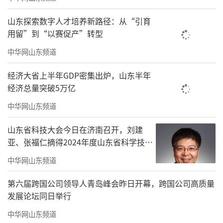
保障服务落地。平台成立以来，累计组织政策
山东探索数字人才培养新路径：从“引育
宣讲、市场解读、技能培训、服务对接等各类
用留”到“以赛促产”转型
活动36场，参与企业超300家次，覆盖人员800
中华网山东频道
余人。例如“对话德州——墨西哥商机分享
会”“外贸服务对接活动周”等品牌活动，不
经济大省上半年GDP密集出炉，山东半年
经济总量突破5万亿
仅邀请政府部门、行业专家进行权威解读，帮
助100余家企业理解应用新政，专业技能培训使
中华网山东频道
95%以上学员认可实用性，还促成62家企业与
山东省科技大会今日在济南召开，刘建
服务商签署合作备忘录，切实解决企业在物
亚、张福仁摘得2024年度山东省科学技术
流、融资、合规等方面的一系列实际问题。
奖最高奖！
中华网山东频道
启示思考
第六届跨国公司领导人青岛峰会昨日开幕，跨国公司高质量
发展论坛同日举行
资源整合是平台核心竞争力。德州市贸促
中华网山东频道
会统筹政府、金融、物流等多方资源，打破服