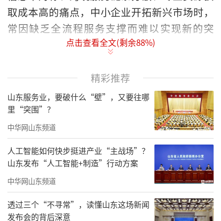
取成本高的痛点，中小企业开拓新兴市场时，
常因缺乏全流程服务支撑而难以实现新的突
点击查看全文(剩余
88
%)
破。为破解这一难题，2025年5月，德州市贸促
会依托天衢新区中元科创园，联合市行政审批
服务局、市商务局、德州海关，整合中国信
精彩推荐
保、山东省港口集团、山东贸仲等30余家机构
山东服务业，要破什么“壁”，又要往哪
资源，成立市级外贸公共服务平台。平台
里“突围”？
以“一站式全周期服务”为核心，聚焦全市外
中华网山东频道
贸企业需求，通过构建联动机制、打造服务体
人工智能如何快步挺进产业“主战场”？
系、创新服务模式，助力企业突破发展瓶颈，
山东发布“人工智能+制造”行动方案
推动全市高水平对外开放。
中华网山东频道
主要做法及成效
透过三个“不寻常”，读懂山东这场新闻
发布会的背后深意
构建三方联动机制，提升服务效率。平台