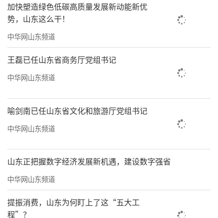
加快塑造绿色低碳高质量发展新动能新优
持续提升服务质量，为德州外贸高质量发展注
势，山东这么干！
入更强动力。
中华网山东频道
（
来源：大众新闻·经济导报
）
王磊已任山东省商务厅党组书记
责任编辑：薛筱蕙
中华网山东频道
喻剑南已任山东省文化和旅游厅党组书记
中华网山东频道
山东正把握数字经济发展新机遇，建设数字强省
中华网山东频道
提振消费，山东为何盯上了这“五大工
程”？