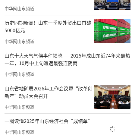
以德州智途国家级科技企业孵化器为运营主
中华网山东频道
体，联合德州市贸促会、行政审批局等政务单
历史同期新高！山东一季度外贸出口首破
位打通政策落地通道，引入专业机构构建服务
5000亿元
网络，联动商协会凝聚企业需求，形成“政府
中华网山东频道
引导—机构赋能—企业参与”机制。例如，实现
山东十大天气气候事件揭晓——2025年成山东近74年来最热
企业开办、跨境贸易“一件事”线上线下融合
一年，10月中上旬遭遇最强连阴雨
办理，审批时效提升60%，试运营期便吸引100
中华网山东频道
余家外贸企业入驻，帮助企业平均缩短业务办
理时间30%。
山东省地矿局2026年工作会议暨“改革创
新年”动员大会召开
打造全周期服务体系，精准对接需求。根
中华网山东频道
据企业不同发展阶段提供差异化、精准化服
务：初创期企业重点提供市场数据查询、跨境
一图读懂2025年山东经济社会“成绩单”
电商入驻指导及外贸基础知识培训，帮助企业
中华网山东频道