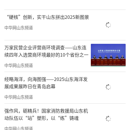
快速入门。成长期企业通过“展会支持+商务洽
谈”组合及阿里巴巴国际站“数字营销”服
“硬核”创新，实干山东拼出2025新图景
务，助力企业线上线下同步拓客；配套提供贸
中华网山东频道
易融资、汇率避险等金融产品，缓解中小企业
资金压力。成熟期企业则聚焦供应链优化与风
万家民营企业评营商环境调查——山东连
险防控，联合山东省港口集团定制“门到
续四年入选营商环境最好的10个省份之一
港”物流专线，对接贸仲机构提供合同审查、
中华网山东频道
国际仲裁等服务，提升企业全球运营韧性。
经略海洋，向海图强——2025山东海洋发
组织务实线下活动，优化服务体验。平台
展成果展昨日在青岛启幕
高度重视线下交流与资源对接，坚持需求导
中华网山东频道
向，通过问卷、走访调研策划活动；整合权威
强作风，砺精兵！国家消防救援局山东机
资源确保内容专业；采用“宣讲+研讨+实操+对
动队伍以“站”塑形，以“练”铸魂
接”形式增强互动；建立交流群并跟踪反馈，
中华网山东频道