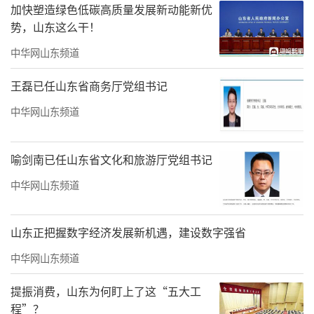
市义务教育阶段护眼灯覆盖率达85％以上
加快塑造绿色低碳高质量发展新动能新优
势，山东这么干！
打造乡村“15分钟健康服务圈”
中华网山东频道
2025年，全市累计改造提升薄弱村卫生室1
王磊已任山东省商务厅党组书记
624家，群众就医环境得到有效改善；建成33家
中华网山东频道
特色专科卫生院，涵盖36个基层特色专科，让
群众在“家门口”就能享受到更具针对性的医
喻剑南已任山东省文化和旅游厅党组书记
疗服务;完成6000名乡村医生的系统化培训，有
效提升基层医务人员综合能力
中华网山东频道
保障企业劳动者职业健康和职业安全权益
山东正把握数字经济发展新机遇，建设数字强省
2025年，系统性实施“送知识送技
中华网山东频道
术”和“七个一”帮扶举措，累计完成253家中
提振消费，山东为何盯上了这“五大工
小微企业职业健康管理精准帮扶。全市出行、
程”？