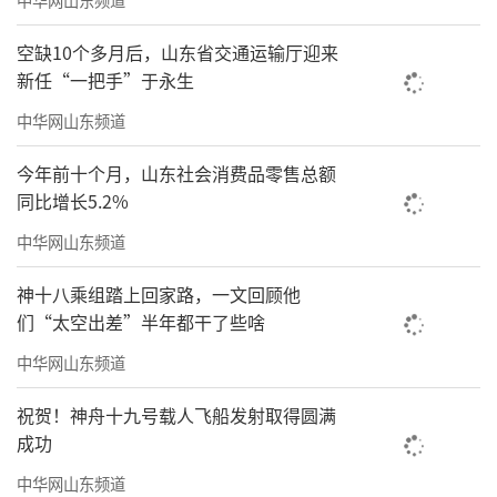
享原则，建成巾帼家政服务站点201个；开展家
空缺10个多月后，山东省交通运输厅迎来
政服务技能培训1012场次；提供“妈妈岗”就
新任“一把手”于永生
业岗位10151个，畅通家政行业就业渠道
中华网山东频道
全面深化“红色物业”建设
今年前十个月，山东社会消费品零售总额
2025年，在全市行业党委选派党员干部开
同比增长5.2%
展指导帮扶，建立党建联络点130个，设立党员
中华网山东频道
示范岗187个。打造服务面积超50万平方米的规
神十八乘组踏上回家路，一文回顾他
模物业服务企业49家，超100万平方米的规模物
们“太空出差”半年都干了些啥
业服务企业21家。推动综合执法进小区，督促
中华网山东频道
属地街道社区公示“执法清单”1321条和投诉
举报电话355个。130个帮包小区12345热线诉
祝贺！神舟十九号载人飞船发射取得圆满
成功
求量较2024年月均下降20.34%
中华网山东频道