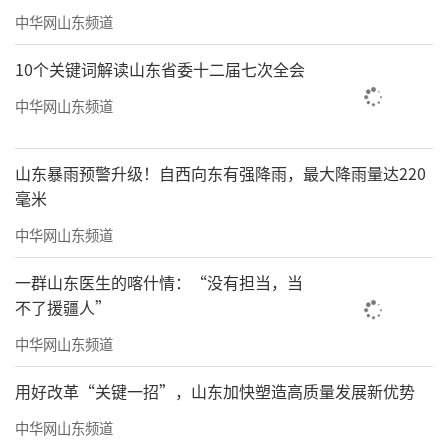
中华网山东频道
持续实施通信信号“升格清盲”行动
10个关键词解读山东省委十二届七次全会
2025年，全市已完成50个小区地下车库通
信信号提升；15处电信普遍服务基站已完成建
中华网山东频道
设，有效提升了通信网络覆盖的深度与质量
山东暴雨预警升级！自西向东有强降雨，最大降雨量达220
活跃基层群众文体生活
毫米
2025年，全市累计组织全民艺术普及公益
中华网山东频道
培训2606场，开展群众喜闻乐见的文化活动887
一群山东医生的喀什情：“没有担当，当
9场；组织市直院团精品剧目进剧场60场，“一
不了援疆人”
村一年一场戏”文化惠民活动实现行政村100%
中华网山东频道
全覆盖。全市12个县（市、区）均按要求实现1
用好改革“关键一招”，山东加快塑造高质量发展新优势
个以上公共体育场馆免费或低收费开放，张贴
开放信息公示牌；举办“村BA”“村乒”等形
中华网山东频道