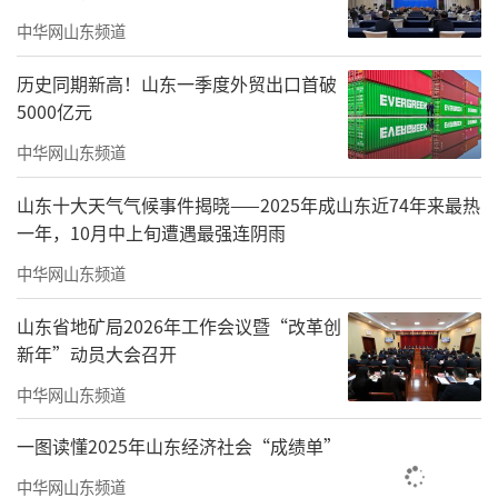
中华网山东频道
11、持续推进既有住宅加装电梯和电梯更
新
历史同期新高！山东一季度外贸出口首破
5000亿元
12、持续推动非直供电小区改造
中华网山东频道
13、改造提升中心城区居民小区供水设施
山东十大天气气候事件揭晓——2025年成山东近74年来最热
14、持续推广电动自行车"满电回家"
一年，10月中上旬遭遇最强连阴雨
中华网山东频道
15、开展完整社区建设
16、巾帼家政促就业
山东省地矿局2026年工作会议暨“改革创
新年”动员大会召开
17、活跃基层群众文体生活
中华网山东频道
18、 提升重点人群健康服务水平
一图读懂2025年山东经济社会“成绩单”
19、提高疾病预防控制能力
中华网山东频道