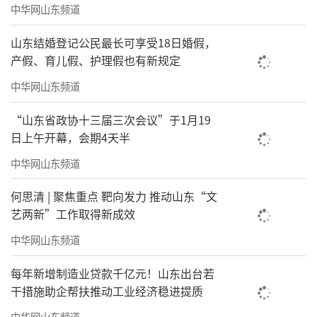
均居全省首位
中华网山东频道
项目化技能培训促农民工就业增收
山东结婚登记公民最长可享受18日婚假，
产假、育儿假、护理假也有新规定
2025年，面向农民工、农村转移就业劳动
中华网山东频道
者等重点群体，累计开展项目化培训10396人
次，为农民工就业增收提供坚实支撑
“山东省政协十三届三次会议”于1月19
日上午开幕，会期4天半
特色公益岗扩容提质
中华网山东频道
2025年，优化岗位设置结构，聚焦大龄、
何思清 | 聚焦重点 靶向发力 推动山东“文
失业人员、零就业家庭人员等重点群体，新开
艺两新”工作取得新成效
发“吨半粮”农田管护员、长者食堂服务员等
中华网山东频道
特色公益性岗位10161个
每年新增制造业贷款千亿元！山东出台若
巾帼家政进社区
干措施助企帮扶推动工业经济稳进提质
2025年，发挥党建引领作用，坚持融合共
中华网山东频道