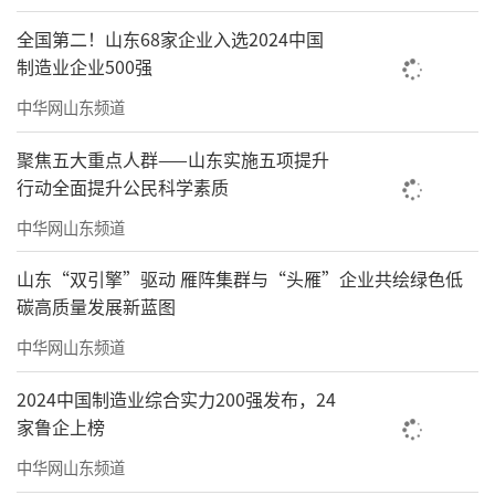
持续推进既有住宅加装电梯
全国第二！山东68家企业入选2024中国
2025年，继续加大既有住宅加装电梯工作
制造业企业500强
力度，加强宣传引导，推进政策完善，全市完
中华网山东频道
成既有住宅加装电梯175部；积极推动住宅老旧
聚焦五大重点人群——山东实施五项提升
电梯更新改造，各县（市、区）积极申报电梯
行动全面提升公民科学素质
更新工作，全市共获批既有住宅老旧电梯更新
中华网山东频道
改造100部
山东“双引擎”驱动 雁阵集群与“头雁”企业共绘绿色低
推广电动自行车“满电回家”
碳高质量发展新蓝图
2025年，推动电动自行车充换电设施建
中华网山东频道
设，新建36台换电设施；新增电动自行车充电
2024中国制造业综合实力200强发布，24
端口7.5万个，其中，既有小区新增6.4万个，机
家鲁企上榜
关企事业单位、学校、医院、公园等公共场所
中华网山东频道
新增1.1万个，群众充电便利度进一步提升