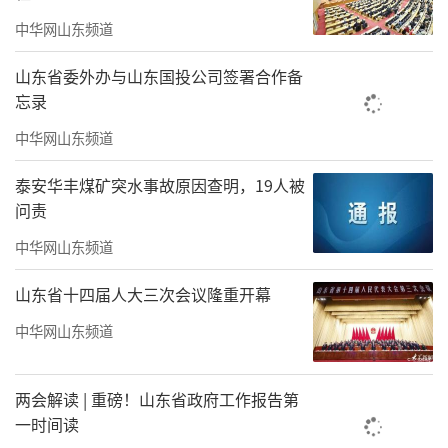
及时配送、同城货运3个行业2.72万名新就业形
中华网山东频道
态人员享受“新职伤”保障政策，符合参保条
件的新就业形态人员参保率达到100%
山东省委外办与山东国投公司签署合作备
忘录
开展适龄妇女“两癌”免费检查和适龄女
中华网山东频道
孩HPV疫苗免费接种
泰安华丰煤矿突水事故原因查明，19人被
2025年，全市为11.8万名适龄妇女提供了
问责
检查服务；按照自愿原则，顺利为7288名适龄
中华网山东频道
女孩实施国产二价HPV疫苗免费接种，全力守
护女性健康
山东省十四届人大三次会议隆重开幕
中华网山东频道
城乡居民养老保险集体补助扩面惠民
2025年，全市落实集体补助村居达482个，
两会解读 | 重磅！山东省政府工作报告第
涉及补助金额141.6万元，补助村居数量和金额
一时间读