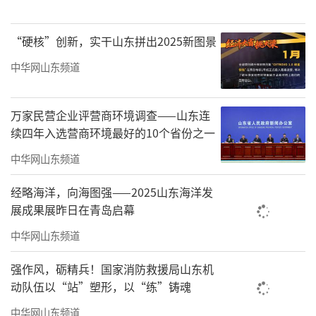
民生无小事，枝叶总关情。2025年年初，
德州市政府聚焦群众急难愁盼问题，将关系人
“硬核”创新，实干山东拼出2025新图景
民群众切身利益的19件民生实事写入《政府工
中华网山东频道
作报告》，截至2025年12月底，19件民生实事
全部完成年度任务目标，人民群众生活品质稳
万家民营企业评营商环境调查——山东连
续四年入选营商环境最好的10个省份之一
步提升，获得感、幸福感、安全感不断增强。
中华网山东频道
附2025年19件民生实事完成情况
经略海洋，向海图强——2025山东海洋发
“六床联动”试点呵护失能失智老人
展成果展昨日在青岛启幕
2025年，全市已建成“六床联动”试点机
中华网山东频道
构5家，养老机构护理型床位占比提高到77.
强作风，砺精兵！国家消防救援局山东机
2%，全市护理型床位达到1.6万张，累计为929
动队伍以“站”塑形，以“练”铸魂
个失能失智老人家庭减轻照护压力
中华网山东频道