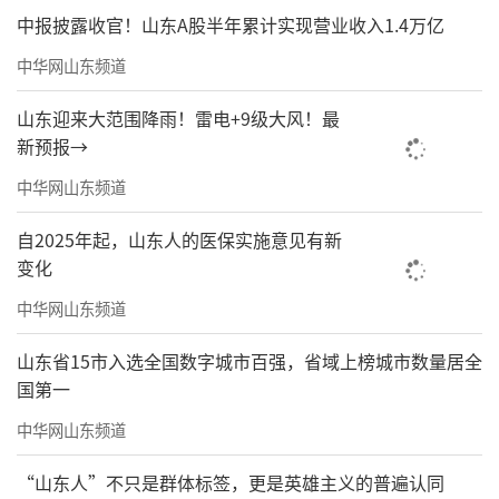
中报披露收官！山东A股半年累计实现营业收入1.4万亿
持续推动用电自管小区供电改造
中华网山东频道
2025年，中心城区10个续建供电改造项目
山东迎来大范围降雨！雷电+9级大风！最
全部完工，惠及群众8166户；新开工25个改造
新预报→
项目。全市累计开工小区424个，完工343个，
中华网山东频道
惠及居民9.09万户
自2025年起，山东人的医保实施意见有新
推行“驾考一体化”便民服务
变化
2025年，全面上线并推广应用“驾考一体
中华网山东频道
化”服务平台（“德州学车”微信小程序），
山东省15市入选全国数字城市百强，省域上榜城市数量居全
全市所有驾校全部入驻平台，实现学员择校、
国第一
报名、缴费、签订电子合同、预约培训等全流
中华网山东频道
程线上办理，推进驾培服务的系统性整合与流
程再造
“山东人”不只是群体标签，更是英雄主义的普遍认同