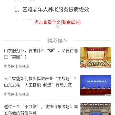
1、困难老年人养老服务提质增效
2、打造中小学校"智慧食堂"
点击查看全文(剩余
95
%)
3、助力青少年综合素养提升
精彩推荐
4、关心关爱青少年心理健康
山东服务业，要破什么“壁”，又要往哪
5、持续做好残疾儿童康复救助
里“突围”？
6、医院校园"平安前哨"行动
中华网山东频道
7、提升公众应急救护能力
人工智能如何快步挺进产业“主战场”？
山东发布“人工智能+制造”行动方案
8、"数智赋能"稳就业
中华网山东频道
9、县域间公交（客运）全联通
透过三个“不寻常”，读懂山东这场新闻
10、持续深化"红色物业"建设
发布会的背后深意