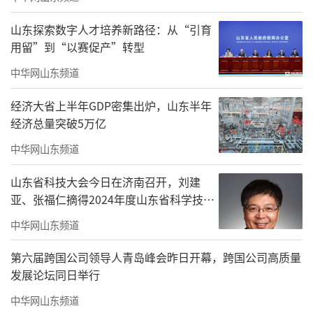
护航孤困儿童健康成长
山东探索数字人才培养新路径：从“引育
2025年，实施孤儿助学项目，全年共为98
用留”到“以赛促产”转型
名符合条件的孤儿发放助学金，有力保障了孤
中华网山东频道
儿学生的受教育权。实施“护佑健康”项目，
经济大省上半年GDP密集出炉，山东半年
全年共为2460名符合条件的孤儿、事实无人抚
经济总量突破5万亿
养儿童、重点困境儿童购买重大疾病保险，同
中华网山东频道
时，为其购买意外伤害险，实现符合条件儿童
山东省科技大会今日在济南召开，刘建
全覆盖
亚、张福仁摘得2024年度山东省科学技术
促进残疾儿童康复救助和残疾人“社区微
奖最高奖！
中华网山东频道
业”就业
第六届跨国公司领导人青岛峰会昨日开幕，跨国公司高质量
2025年，全市为2913名残疾儿童提供康复
发展论坛同日举行
救助服务，其中，为464名残疾儿童适配辅助器
中华网山东频道