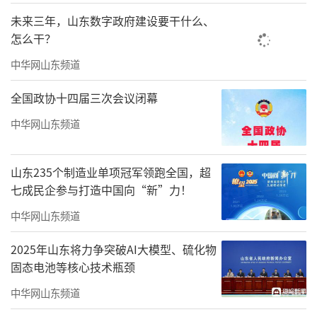
具，为55名残疾儿童提供肢体矫治手术，为7名
未来三年，山东数字政府建设要干什么、
残疾儿童提供人工耳蜗植入手术。全市城乡新
怎么干？
增残疾人就业3931人，其中，城镇新增残疾人
中华网山东频道
就业377人，农村新增残疾人就业3554人
全国政协十四届三次会议闭幕
关心关爱青少年心理健康和视力防护
中华网山东频道
2025年，全市中小学将心理健康教育纳入
常规课程体系，心理健康教育开课率达100%。
山东235个制造业单项冠军领跑全国，超
全市义务教育阶段和高中阶段学生每天上午、
七成民企参与打造中国向“新”力！
下午各安排一次阳光体育大课间，全市330余所
中华网山东频道
学校推广试行15分钟小课间。通过医校协同的
2025年山东将力争突破AI大模型、硫化物
方式，有序落实每学期2次覆盖全体学生的视力
固态电池等核心技术瓶颈
筛查，全面建立学生视力健康档案。全市为338
中华网山东频道
7间教室安装护眼灯，实现1—7年级全覆盖，全