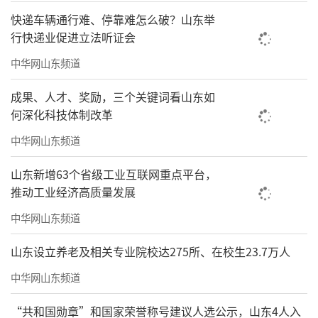
式的篮球、乒乓球、象棋+特色体育项目赛事66
快递车辆通行难、停靠难怎么破？山东举
51场次
行快递业促进立法听证会
实施“法援惠民生”行动
中华网山东频道
2025年，关注和回应妇女、残疾人、未成
成果、人才、奖励，三个关键词看山东如
何深化科技体制改革
年人、退役军人、老年人、农民工等群体法律
中华网山东频道
需求，共开展各类法治宣传244场（次），共受
理各类法律援助案件11337件，为群众提供法律
山东新增63个省级工业互联网重点平台，
咨询24559次
推动工业经济高质量发展
中华网山东频道
（
记者/张海峰、贺莹莹
来源：
大众新闻）
山东设立养老及相关专业院校达275所、在校生23.7万人
责任编辑：袁少帅
中华网山东频道
“共和国勋章”和国家荣誉称号建议人选公示，山东4人入