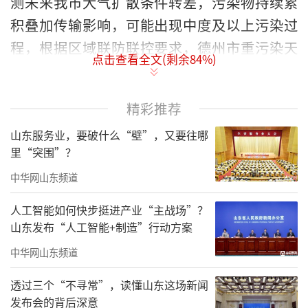
测未来我市大气扩散条件转差，污染物持续累
积叠加传输影响，可能出现中度及以上污染过
程，根据区域联防联控要求，德州市重污染天
点击查看全文(剩余
84
%)
气应急指挥部决定2026年1月21日8时发布重污
染天气橙色预警，1月22日8时启动重污染天气
精彩推荐
Ⅱ级应急响应。应急响应措施包括：
山东服务业，要破什么“壁”，又要往哪
一、健康防护引导措施
里“突围”？
提示儿童、老年人和呼吸系统、心脑血管
中华网山东频道
疾病患者及其他慢性疾病患者等易感人群避免
人工智能如何快步挺进产业“主战场”？
户外活动，尽量减少开窗通风时间，确需外出
山东发布“人工智能+制造”行动方案
做好防护措施。建议一般人群尽量减少户外活
中华网山东频道
动，中小学、幼儿园停止室外活动。加强对空
透过三个“不寻常”，读懂山东这场新闻
气重污染应急、健康防护等方面科普知识的宣
发布会的背后深意