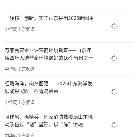
急减排清单确定的橙色预警减排措施。城市主
干道道路保洁在正常基础上每天增加洒水降尘
“硬核”创新，实干山东拼出2025新图景
作业频次。矿山、砂石料场、石材厂、石板厂
中华网山东频道
等停止露天作业。除应急抢险外，未纳入保障
类清单的施工工地停止涉大气污染物排放的施
万家民营企业评营商环境调查——山东连
工作业。所有企业露天堆放的散装物料全部苫
续四年入选营商环境最好的10个省份之一
盖。
中华网山东频道
（三）移动源控制措施。矿山（含煤
经略海洋，向海图强——2025山东海洋发
矿）、洗煤厂、物流（除民生保障类）等涉及
展成果展昨日在青岛启幕
大宗物料运输（日载货车辆进出10辆次以上）
中华网山东频道
的单位禁止使用国四及以下排放标准重型载货
强作风，砺精兵！国家消防救援局山东机
汽车（含燃气）进行运输（特种车辆、危化品
动队伍以“站”塑形，以“练”铸魂
车辆除外）。施工工地、工业企业厂区和工业
中华网山东频道