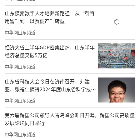
园区停止使用国二及以下排放标准非道路移动
机械（清洁能源和紧急检修作业机械除外）。
山东探索数字人才培养新路径：从“引育
用留”到“以赛促产”转型
除城市运行保障车辆和执行特种任务车辆外，
城市主城区、县（市、区）城区内应禁止国四
中华网山东频道
及以下排放标准重型和中型柴油货车、三轮汽
经济大省上半年GDP密集出炉，山东半年
车、低速载货汽车和拖拉机通行。
经济总量突破5万亿
中华网山东频道
四、其他减排措施。全市行政区域内禁止
燃放烟花爆竹。
山东省科技大会今日在济南召开，刘建
亚、张福仁摘得2024年度山东省科学技术
（来源：齐鲁晚报·齐鲁壹点客户端）
奖最高奖！
中华网山东频道
责任编辑：姜治程
第六届跨国公司领导人青岛峰会昨日开幕，跨国公司高质量
发展论坛同日举行
中华网山东频道