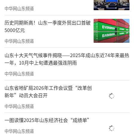
传。停止举办大型群众性户外活动。
中华网山东频道
二、倡议性污染减排措施
历史同期新高！山东一季度外贸出口首破
倡导公众绿色出行、绿色消费，单位和公
5000亿元
众尽量减少含挥发性有机物的涂料、油漆、溶
中华网山东频道
剂等原材料及产品的使用。加大公共交通运
山东十大天气气候事件揭晓——2025年成山东近74年来最热
力，合理调整城市公共交通工具营运频次和营
一年，10月中上旬遭遇最强连阴雨
运时间，提高公共交通出行率。
中华网山东频道
三、强制性减排措施
山东省地矿局2026年工作会议暨“改革创
（一）工业企业减排措施。涉气工业企业
新年”动员大会召开
按照德州市重污染天气应急减排清单橙色预警
中华网山东频道
停限产措施执行减排。
一图读懂2025年山东经济社会“成绩单”
（二）扬尘源减排措施。执行市扬尘源应
中华网山东频道