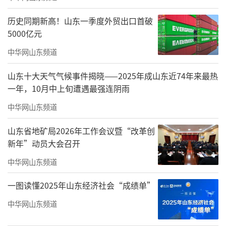
局、市体育局、天衢新区管委会联合主办，紧
扣“欢庆新春、冬玩冰雪、乐购州城、惠享消
历史同期新高！山东一季度外贸出口首破
5000亿元
费”主题，深入落实“促消费、扩内需”工作
中华网山东频道
部署，抢抓春节黄金消费契机，旨在通过冰雪
与消费的深度融合，激活冬季经济发展新动
山东十大天气气候事件揭晓——2025年成山东近74年来最热
能。
一年，10月中上旬遭遇最强连阴雨
中华网山东频道
山东省地矿局2026年工作会议暨“改革创
新年”动员大会召开
中华网山东频道
一图读懂2025年山东经济社会“成绩单”
中华网山东频道