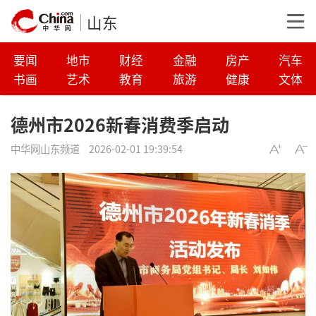
山东
要闻
地市
财经
金融
房产
汽车
书画
艺术
教育
旅游
健康
文体
德州市2026新春消费季启动
中华网山东频道
2026-02-01 19:39:54