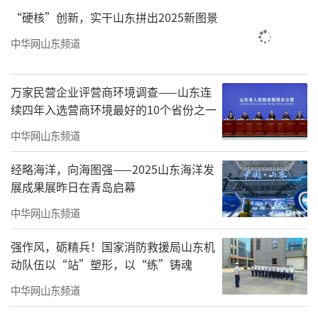
本次活动整合全德州市景区、商圈、餐
“硬核”创新，实干山东拼出2025新图景
饮、冰雪场馆等优质资源，深耕票根经济，构
中华网山东频道
建“吃住行游购娱”全链条消费场景。各冰雪
场馆、旅游景区推出门票折扣、二次消费立
万家民营企业评营商环境调查——山东连
减，商圈商超同步开启冰雪主题满减、折扣让
续四年入选营商环境最好的10个省份之一
利活动，金融机构通过“云闪付”APP发放冰雪
中华网山东频道
消费券、通用购物券，支持券额叠加使用。德
经略海洋，向海图强——2025山东海洋发
州天衢新区“一票通”更聚焦冰雪嗨玩体验，
展成果展昨日在青岛启幕
联动特色街区与多业态消费场景，整合餐饮、
中华网山东频道
零售等百余家商户，实现“一券在手、嗨玩畅
购”，让市民游客尽享实惠。本次活动将冰
强作风，砺精兵！国家消防救援局山东机
动队伍以“站”塑形，以“练”铸魂
雪“冷资源”转化为消费“热经济”，既为市
民打造了冬日休闲消费新选择，也为全市经济
中华网山东频道
增长注入强劲动力，持续做强德州消费IP品