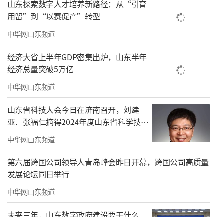
山东探索数字人才培养新路径：从“引育
牌。
用留”到“以赛促产”转型
中华网山东频道
（
记者/胡兵
来源：德州24小时）
经济大省上半年GDP密集出炉，山东半年
经济总量突破5万亿
责任编辑：徐德扬
中华网山东频道
山东省科技大会今日在济南召开，刘建
亚、张福仁摘得2024年度山东省科学技术
奖最高奖！
中华网山东频道
第六届跨国公司领导人青岛峰会昨日开幕，跨国公司高质量
发展论坛同日举行
中华网山东频道
未来三年，山东数字政府建设要干什么、