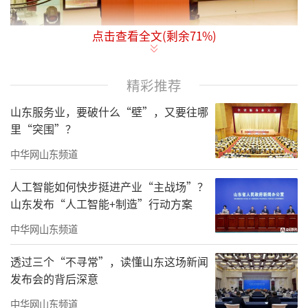
点击查看全文(剩余
71
%)
2月1日，德州市2026新春消费季暨天衢新
区“冰雪嗨玩·一票乐购”启动仪式举行。副
精彩推荐
市长陈海明参加。
山东服务业，要破什么“壁”，又要往哪
里“突围”？
中华网山东频道
人工智能如何快步挺进产业“主战场”？
山东发布“人工智能+制造”行动方案
中华网山东频道
透过三个“不寻常”，读懂山东这场新闻
发布会的背后深意
本次活动由德州市商务局、市文化和旅游
中华网山东频道