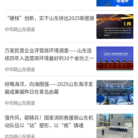
“硬核”创新，实干山东拼出2025新图景
中华网山东频道
万家民营企业评营商环境调查——山东连
续四年入选营商环境最好的10个省份之一
对许多老青岛人而言，这里是“情怀”。
中华网山东频道
六十有余的杜老板，在这行当里摸爬滚打了三
十年，从昌乐路文化街到如今的青岛文化市
经略海洋，向海图强——2025山东海洋发
展成果展昨日在青岛启幕
场，他见证了这方市井的沉浮。“周末一到，
中华网山东频道
这里就活泛起来了，”杜老板一边擦拭着摊位
上的老玉器，一边笑着说，“现在很多大学
强作风，砺精兵！国家消防救援局山东机
生、年轻人来淘宝，咱这老市场，沾了年轻人
动队伍以“站”塑形，以“练”铸魂
的光，又活起来了。”
中华网山东频道