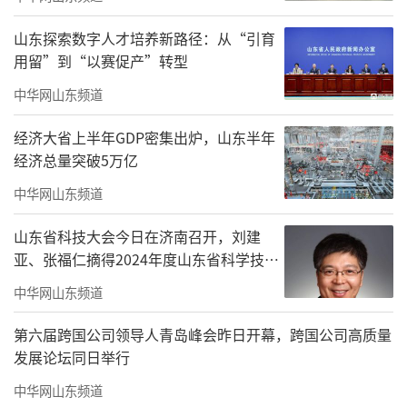
“我在小红书上看到这里能淘到老式CCD
山东探索数字人才培养新路径：从“引育
相机，每周末都来逛逛。”大学刚毕业的小类
用留”到“以赛促产”转型
穿梭在人群中，眼神里满是兴奋。如今的青岛
中华网山东频道
文化市场，已然成为Z世代的宝藏打卡地。他们
经济大省上半年GDP密集出炉，山东半年
带着新鲜的视角，不拘泥于收藏价值，更看重
经济总量突破5万亿
个性化的审美表达。
中华网山东频道
找记忆与寻宝藏 | 琳琅旧物的时光温度
山东省科技大会今日在济南召开，刘建
亚、张福仁摘得2024年度山东省科学技术
步入市集深处，仿佛踏入了一条通往过去
奖最高奖！
的时光隧道。
中华网山东频道
泛黄的旧书、成套的连环画（小人书）整
第六届跨国公司领导人青岛峰会昨日开幕，跨国公司高质量
发展论坛同日举行
齐码放，那是几代人共有的童年记忆；古朴的
中华网山东频道
钱币、泛着光泽的邮票，方寸之间诉说着岁月