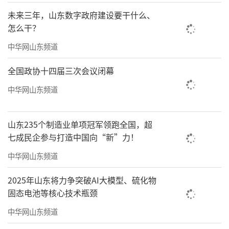
的流转；而那些静卧在绒布上的奇石、手串、
未来三年，山东数字政府建设要干什么、
玉器与瓷器，每一件都带着独一无二的纹理与
怎么干？
韵味，它们静默不语，只待慧眼识珠的“伯
中华网山东频道
乐”。
全国政协十四届三次会议闭幕
中华网山东频道
山东235个制造业单项冠军领跑全国，超
七成民企参与打造中国向“新”力！
中华网山东频道
2025年山东将力争突破AI大模型、硫化物
固态电池等核心技术瓶颈
中华网山东频道