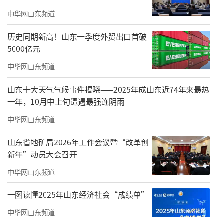
的街巷，等待着与有缘人的不期而遇。
中华网山东频道
旧时光与新故事 | 文化市场的市井新生
历史同期新高！山东一季度外贸出口首破
走进青岛文化市场，视线豁然开朗。昔日
5000亿元
天幕城的巨型彩绘天幕已然褪去，取而代之的
中华网山东频道
是一片连接历史与当下的沉浸式露天街区。
山东十大天气气候事件揭晓——2025年成山东近74年来最热
这里在城市的更新中焕发了新生。脚下的
一年，10月中上旬遭遇最强连阴雨
石板路、错落有致的摊位、耳边此起彼伏的询
中华网山东频道
价与寒暄……那份独属于老青岛的“范儿”，
山东省地矿局2026年工作会议暨“改革创
又回来了。
新年”动员大会召开
中华网山东频道
一图读懂2025年山东经济社会“成绩单”
中华网山东频道