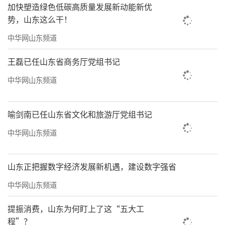
加快塑造绿色低碳高质量发展新动能新优
势，山东这么干！
中华网山东频道
王磊已任山东省商务厅党组书记
中华网山东频道
喻剑南已任山东省文化和旅游厅党组书记
中华网山东频道
这里不仅仅是交易场，更是一个故事的交
换站。你大可放慢脚步，蹲下身来，与摊主闲
山东正把握数字经济发展新机遇，建设数字强省
话家常。听他们讲讲这件瓷器出自哪个窑口，
中华网山东频道
那枚钱币背后藏着哪个朝代的风云。若是运气
好，遇到老藏家，他还会戴上白手套，小心翼
提振消费，山东为何盯上了这“五大工
程”？