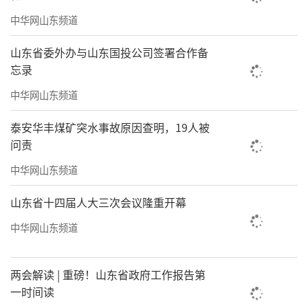
翼地将物件递给你，告诉你如何“长眼”，那
中华网山东频道
份对老物件的敬畏与热爱，令人动容。
山东省委外办与山东国投公司签署合作备
浸烟火与慢时光 | 说走就走的文化慢旅
忘录
逛得累了，不妨在市场的角落里寻觅一份
中华网山东频道
惊喜。除了古玩文玩，更有书画作品、非遗手
泰安华丰煤矿突水事故原因查明，19人被
作、特色文创等多元文化等你体验。这里也不
问责
乏生活的烟火气，周边的特色小吃与茶饮，时
中华网山东频道
刻准备着为你续上“淘宝”的体力。
山东省十四届人大三次会议隆重开幕
中华网山东频道
两会解读 | 重磅！山东省政府工作报告第
一时间读