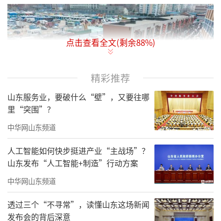
点击查看全文(剩余
88
%)
精彩推荐
山东服务业，要破什么“壁”，又要往哪
里“突围”？
中华网山东频道
人工智能如何快步挺进产业“主战场”？
山东发布“人工智能+制造”行动方案
昔日老青岛人记忆里的“文化街”，如今
中华网山东频道
蝶变为极具烟火气的文化新地标。每逢周末，3
00余家商户齐聚于此，将古韵与今风揉进熙攘
透过三个“不寻常”，读懂山东这场新闻
发布会的背后深意