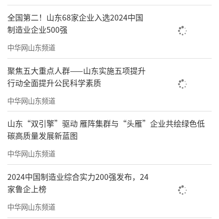
全国第二！山东68家企业入选2024中国
制造业企业500强
中华网山东频道
聚焦五大重点人群——山东实施五项提升
行动全面提升公民科学素质
中华网山东频道
山东“双引擎”驱动 雁阵集群与“头雁”企业共绘绿色低
碳高质量发展新蓝图
从老文化街的人声鼎沸，到如今青岛文化
中华网山东频道
市场的焕新起航，周末集市的烟火气从未消
2024中国制造业综合实力200强发布，24
散。这个周末，不妨暂别喧嚣，来这里走一
家鲁企上榜
走。在讨价还价声中，在旧纸堆的墨香里，淘
中华网山东频道
一件心仪好物，听一段尘封往事，解锁那份独