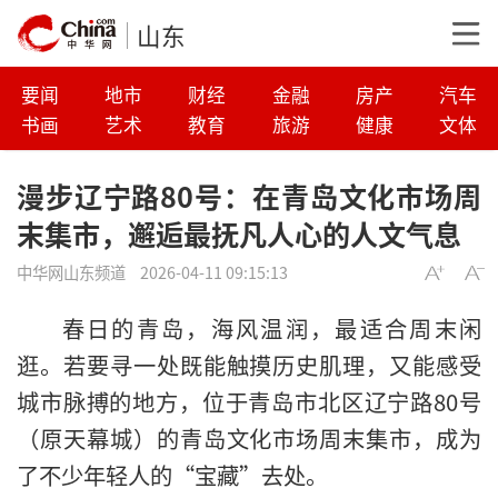
山东
要闻
地市
财经
金融
房产
汽车
书画
艺术
教育
旅游
健康
文体
漫步辽宁路80号：在青岛文化市场周
末集市，邂逅最抚凡人心的人文气息
中华网山东频道
2026-04-11 09:15:13
春日的青岛，海风温润，最适合周末闲
逛。若要寻一处既能触摸历史肌理，又能感受
城市脉搏的地方，位于青岛市北区辽宁路80号
（原天幕城）的青岛文化市场周末集市，成为
了不少年轻人的“宝藏”去处。