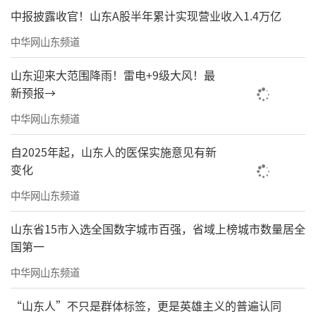
属于青岛的文化慢时光。
中报披露收官！山东A股半年累计实现营业收入1.4万亿
中华网山东频道
（
来源：大众新闻·半岛新闻
）
山东迎来大范围降雨！雷电+9级大风！最
责任编辑：薛筱蕙
新预报→
中华网山东频道
自2025年起，山东人的医保实施意见有新
变化
中华网山东频道
山东省15市入选全国数字城市百强，省域上榜城市数量居全
国第一
中华网山东频道
“山东人”不只是群体标签，更是英雄主义的普遍认同