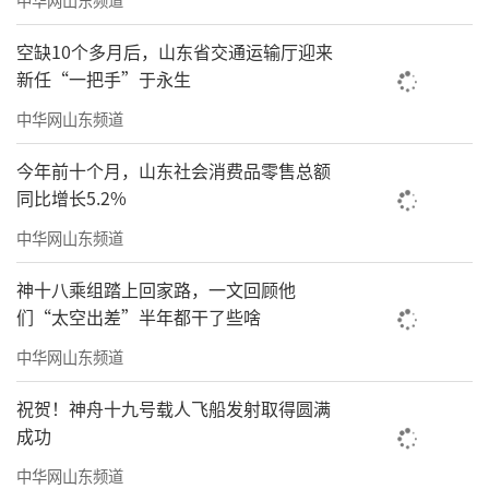
的“亲民”与“便捷”。无论你是资深的收藏
家，还是只想在周末寻觅一丝宁静的普通人，
空缺10个多月后，山东省交通运输厅迎来
这里都能包容你的好奇与闲适。地铁2号线利津
新任“一把手”于永生
路站、4号线昌乐路站步行即达，乘坐公共交通
中华网山东频道
就能轻松开启这场文化之旅
今年前十个月，山东社会消费品零售总额
同比增长5.2%
中华网山东频道
神十八乘组踏上回家路，一文回顾他
们“太空出差”半年都干了些啥
中华网山东频道
祝贺！神舟十九号载人飞船发射取得圆满
成功
中华网山东频道