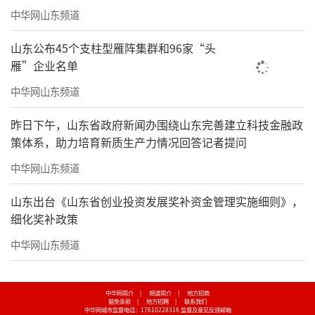
中华网山东频道
山东公布45个支柱型雁阵集群和96家“头
雁”企业名单
中华网山东频道
昨日下午，山东省政府新闻办围绕山东完善建立科技金融政
策体系，助力培育新质生产力情况回答记者提问
中华网山东频道
山东出台《山东省创业投资发展奖补资金管理实施细则》，
细化奖补政策
中华网山东频道
中华网简介
|
频道简介
|
地方招商
豁免条款
|
地方招聘
|
联系我们
中华网城市监督电话：17610228316
监督及意见反馈邮箱