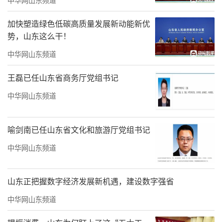
量，让发电效率提升0.5%—2%。
加快塑造绿色低碳高质量发展新动能新优
势，山东这么干！
中华网山东频道
王磊已任山东省商务厅党组书记
中华网山东频道
喻剑南已任山东省文化和旅游厅党组书记
中华网山东频道
图源：蓝睛
底气，就是OPC模式的底层逻辑——借由技
山东正把握数字经济发展新机遇，建设数字强省
术创新与方案融合替代传统产业的人力堆砌，AI
中华网山东频道
俨然成了小团队的“外挂大脑”：