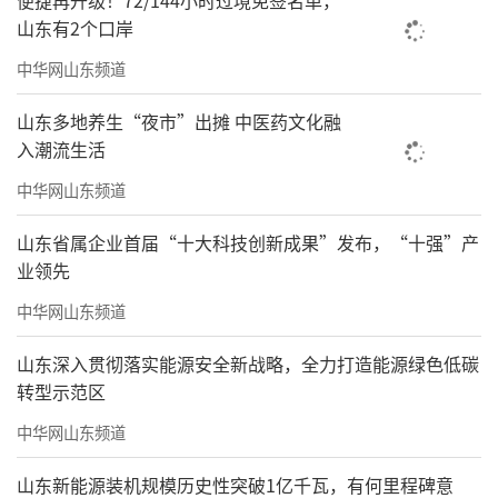
便捷再升级！72/144小时过境免签名单，
山东有2个口岸
客。这类企业虽然不如海洋科技“硬核”，但
他们是市场活力的“毛细血管”，在大走廊内
中华网山东频道
汲取流量、打磨算法，为区域经济贡献最直接
山东多地养生“夜市”出摊 中医药文化融
的数字化转型动力。
入潮流生活
12家企业，是青岛科创大走廊OPC浪潮中
中华网山东频道
的一个缩影。透过这些范本不难发现，OPC模
山东省属企业首届“十大科技创新成果”发布，“十强”产
式并非只是“为了省钱”，它本质上是AI时代对
业领先
个人能力的极致解放。从“单兵作战”到“群
中华网山东频道
星闪耀”，53公里的“黄金廊道”正以厚实的
山东深入贯彻落实能源安全新战略，全力打造能源绿色低碳
产业生态守护着每一星燎原之火。
转型示范区
这是一场关于效率与勇气的远征，属于青
中华网山东频道
岛AI创业者的黄金时代即将开启。
山东新能源装机规模历史性突破1亿千瓦，有何里程碑意