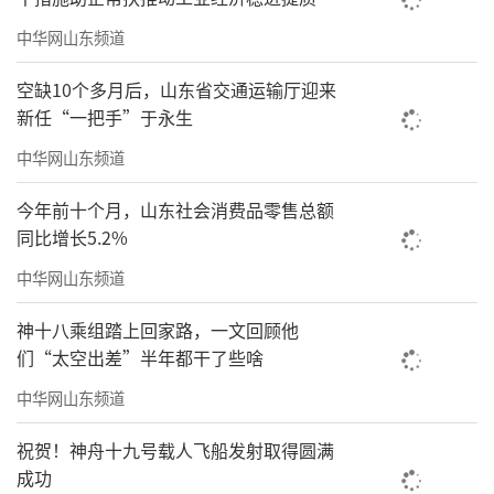
中华网山东频道
青翼智联AI产品
空缺10个多月后，山东省交通运输厅迎来
同样的故事也发生在青翼智联教育。这个5
新任“一把手”于永生
人团队用不到一年的时间，迅速在教育数字化
中华网山东频道
领域站稳脚跟。他们的绝活是AIC课堂分析系
今年前十个月，山东社会消费品零售总额
统，能在“一键”之下完成过去教研员数天的
同比增长5.2%
工作。
中华网山东频道
效率提升不是“百分之几”，而是“量级
神十八乘组踏上回家路，一文回顾他
飞跃”。当1名运营人员能同时服务数十所学校
们“太空出差”半年都干了些啥
时，这对于重点实验室、新型研发机构密
中华网山东频道
集，“高人效”企业集聚的科创大走廊而言，
无疑打开了新切口——它意味着这片区域的产出
祝贺！神舟十九号载人飞船发射取得圆满
成功
密度或将发生根本性质变。