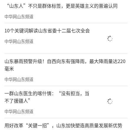
“山东人”不只是群体标签，更是英雄主义的普遍认同
岛面向AI单人创业者打造的统一线上公共服务平
中华网山东频道
台。自2026年1月正式上线后，核心主平台依
托“柠檬豆”AI工厂构建了数据治理、模型训推
10个关键词解读山东省委十二届七次全会
等四大功能板块，服务全市所有区域。目前，
中华网山东频道
科创大走廊内共设有5个OPIE平台配套的线下O
PC专业孵化载体，它们无异于“共享研发
山东暴雨预警升级！自西向东有强降雨，最大降雨量达220
部”：
毫米
创业者不需要从零开始造轮子，而是可以
中华网山东频道
站在平台的肩膀上。墨纳森就是借力平台
一群山东医生的喀什情：“没有担当，当
把“船厂老师傅30年的经验”快速转化为故障
不了援疆人”
诊断模型。这种“从场景中来、到问题中
中华网山东频道
去”的效率，是分散的创业环境无法比拟的。
用好改革“关键一招”，山东加快塑造高质量发展新优势