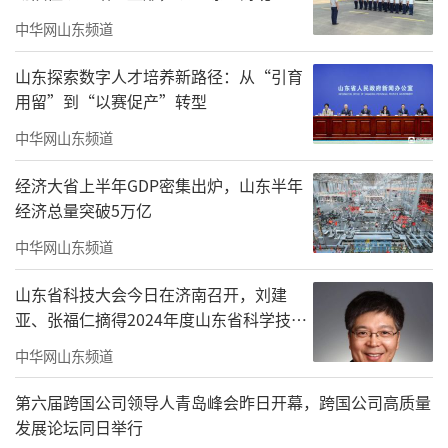
底座。“一人公司”，不等于一个人的公司，
中华网山东频道
它应该是一整条产业链、一个区域乃至一个城
山东探索数字人才培养新路径：从“引育
市共同托举的公司。
用留”到“以赛促产”转型
换言之，OPC生命力之强不在于
中华网山东频道
其“小”，却恰恰在其背后链接的生态
经济大省上半年GDP密集出炉，山东半年
之“大”。
经济总量突破5万亿
青岛科创走廊无异于一个巨型实验室、孵
中华网山东频道
化器。它能为OPC带来什么？这片土地如何
山东省科技大会今日在济南召开，刘建
让“微缩团队”拥有挑战全球市场、攻克硬核
亚、张福仁摘得2024年度山东省科学技术
奖最高奖！
赛道的能力？这种“小而美”的爆发，究竟揭
中华网山东频道
示了怎样的时代逻辑？
第六届跨国公司领导人青岛峰会昨日开幕，跨国公司高质量
0
1
工具革命，用AI消解“规模壁垒”
发展论坛同日举行