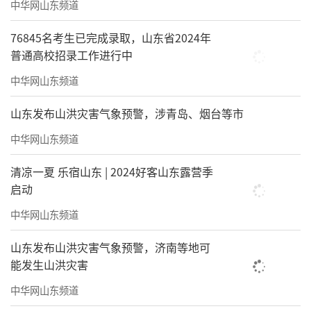
作为中国海洋大学的成果转化项目，山东
中华网山东频道
探像智慧海洋科技有限公司聚焦的是水下高分
76845名考生已完成录取，山东省2024年
辨率三维成像，他们讲述了一个典型的“科学
普通高校招录工作进行中
家创业”故事。
中华网山东频道
通过OPC模式，高校实验室成果以最轻量
山东发布山洪灾害气象预警，涉青岛、烟台等市
化方式进入市场；随后，海检集团旗下基金及
中华网山东频道
时注资，“投早、投小、投硬科技”。企业看
中了山东探像在水下机器人领域的“硬科
清凉一夏 乐宿山东 | 2024好客山东露营季
启动
技”属性，也看中了其在海底电缆巡检、高精
中华网山东频道
密水下测绘等极端作业场景下的不可替代性。
山东发布山洪灾害气象预警，济南等地可
在大走廊的生态里，科学家们不必为寻
能发生山洪灾害
找“试验场”而苦恼，因为“出门”就是国家
中华网山东频道
级船舶与海洋工程装备集群，“产学研金”融