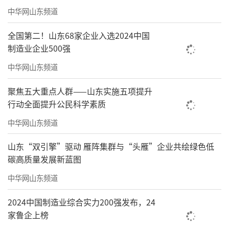
中华网山东频道
0
2
近场引力，在廊道里“共享大脑”
全国第二！山东68家企业入选2024中国
OPC企业虽然团队极简，但他们绝非“孤
制造业企业500强
岛”。相反，这些企业对周边的产业密度和公
中华网山东频道
共平台有着极高依赖。如果说AI是他们的“武
器”，那么科创大走廊提供的生态环境就
聚焦五大重点人群——山东实施五项提升
行动全面提升公民科学素质
是“弹药库”。
中华网山东频道
作为一家聚焦工业旋转设备预测性维护的
山东“双引擎”驱动 雁阵集群与“头雁”企业共绘绿色低
企业，青岛墨纳森智能科技有限公司始终面临
碳高质量发展新蓝图
一个痛点——
中华网山东频道
传统模式下，开发智能系统需要几十人、
2024中国制造业综合实力200强发布，24
耗时一两年。
家鲁企上榜
这个困境在接入了OPIE平台后迎刃而解。