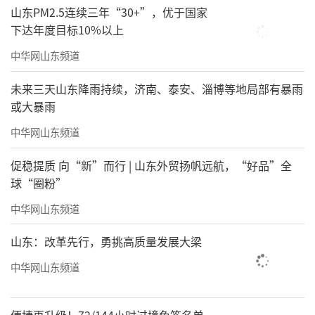
合是扎根在具体的深蓝场景中的。
山东PM2.5连续三年“30+”，优于国家
下达年度目标10%以上
中华网山东频道
未来三天山东降雨持续，济南、泰安、淄博等地局部有暴雨
或大暴雨
中华网山东频道
促稳提质 向“新”而行 | 山东外贸扬帆远航，“好品”全
球“圈粉”
中华网山东频道
李沧OPC创新区内，青岛汇恒网络咨询有
限公司代表了另一类OPC：
山东：改革先行，勇挑高质量发展大梁
拥有敏锐嗅觉的互联网老兵，借力AI在留
中华网山东频道
学、汽车金融等行业快速寻找突破口，帮助企
业理顺新媒体板块的链路和转化，加速线上获