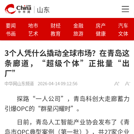
山东
要闻
地市
财经
金融
房产
汽车
书画
艺术
教育
旅游
健康
文体
3个人凭什么撬动全球市场？在青岛这
条廊道，“超级个体”正批量“出
厂”
中华网山东频道
2026-04-14 09:12:56
探路“一人公司”，青岛科创大走廊蓄力
引爆OPC的“群星闪耀时”。
日前，青岛人工智能产业协会发布了《青
岛市OPC典型案例（第一批）》，共27家企业