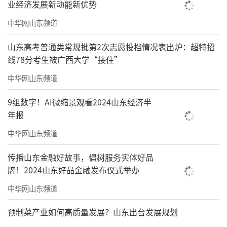
业经济发展新动能新优势
教育讲台上，教师可在课件上圈选公式即时生
中华网山东频道
成动画讲解；智慧医疗诊断上，医生可边阅片
边询问病灶指标。
山东高考普通类常规批第2次志愿投档情况表出炉：超特招
线78分考生被广西大学“接住”
“场景即应用、交互即决策”，需要青岛
中华网山东频道
这座城市的工业机理与行业底蕴。
9组数字！AI微缩景观看2024山东经济半
年报
中华网山东频道
传播山东金融好故事，倡树服务实体好品
牌！2024山东好品金融发布仪式举办
中华网山东频道
预制菜产业如何高质量发展？山东出台发展规划