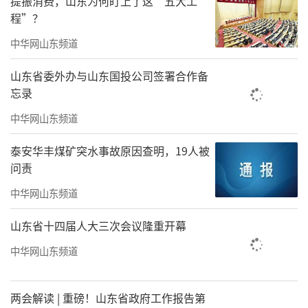
提振消费，山东为何盯上了这“五大工
程”？
研发端，他们借助行业开放算力让周期缩
短一半；运营端，3—4人完成了几十人的工作
中华网山东频道
量。AI抹平了初创企业与巨头之间的“工具
山东省委外办与山东国投公司签署合作备
差”，兑现了技术平权。只要掌握AI这根杠杆，
忘录
3个人也能撬动全球绿色能源的大市场。而规划
中华网山东频道
面积约190平方公里的青岛科创大走廊，就是在
泰安华丰煤矿突水事故原因查明，19人被
为opc匹配“杠杆”。
问责
据规划，科创大走廊聚焦海洋、数智、生
中华网山东频道
命、未来四大关键领域，聚力做强人工智能、
山东省十四届人大三次会议隆重开幕
新一代信息技术、智能家电和绿色能源。其
中华网山东频道
中，人工智能有如撬动这一切发展的战略底
座。
两会解读 | 重磅！山东省政府工作报告第