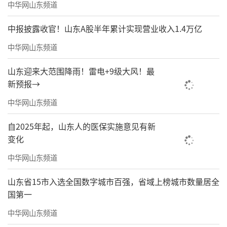
中华网山东频道
平台不仅提供了数据和算力，更提供了开放的
中报披露收官！山东A股半年累计实现营业收入1.4万亿
开发生态。墨纳森“借力使力”，不需要自己
中华网山东频道
买服务器就能将研发效率提升数倍，单人就可
以搞定一个复杂智能体。而这就是“生态
山东迎来大范围降雨！雷电+9级大风！最
位”的逻辑。
新预报→
中华网山东频道
自2025年起，山东人的医保实施意见有新
变化
中华网山东频道
山东省15市入选全国数字城市百强，省域上榜城市数量居全
国第一
中华网山东频道
OPIE，全称“单人AI创业家平台”，是青