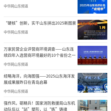
洋装备等多个高附加值领域。
中华网山东频道
“硬核”创新，实干山东拼出2025新图景
中华网山东频道
万家民营企业评营商环境调查——山东连
续四年入选营商环境最好的10个省份之一
中华网山东频道
经略海洋，向海图强——2025山东海洋发
越是触及这种知识密集、技术迭代极快
展成果展昨日在青岛启幕
的“塔尖”赛道，越需要OPC这种轻资产、高
中华网山东频道
灵活性的“轻骑兵”去冲锋陷阵。但“单兵作
战”的灵活性并不意味着“孤军奋战”。恰恰
强作风，砺精兵！国家消防救援局山东机
动队伍以“站”塑形，以“练”铸魂
相反，越是轻量化的个体，越需要厚重的生态