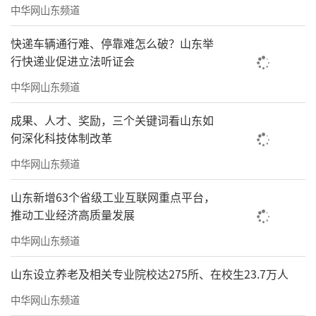
中华网山东频道
快递车辆通行难、停靠难怎么破？山东举
行快递业促进立法听证会
中华网山东频道
成果、人才、奖励，三个关键词看山东如
何深化科技体制改革
中华网山东频道
崂山产研院孵化项目——青岛维莱具身智能
山东新增63个省级工业互联网重点平台，
科技有限公司更具代表性。企业创始人孙夏涛
推动工业经济高质量发展
直言，选择青岛是因为有“理想的土壤”。这
中华网山东频道
个“土壤”包括但不限于：极其专业的法务支
持，可以帮助解决跨境知识产权难题；核心地
山东设立养老及相关专业院校达275所、在校生23.7万人
带的区位内，全是潜在工业客户；以及，他们
中华网山东频道