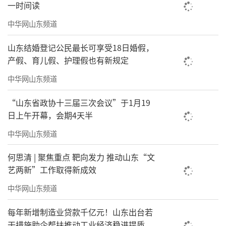
以全市人工智能产业核心承载区崂山区为
一时间读
例，这里也是廊道内的数智产业城。域内为企
中华网山东频道
业提供从算法算力到行业数据的全方位支撑，
山东结婚登记公民最长可享受18日婚假，
它们如同“公共基础设施”，让初创小团队能
产假、育儿假、护理假也有新规定
够像接通水利电力一样，低成本地调用智能资
中华网山东频道
源。
“山东省政协十三届三次会议”于1月19
日上午开幕，会期4天半
中华网山东频道
何思清 | 聚焦重点 靶向发力 推动山东“文
艺两新”工作取得新成效
中华网山东频道
每年新增制造业贷款千亿元！山东出台若
干措施助企帮扶推动工业经济稳进提质