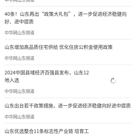
40条！山东再出“政策大礼包”，进一步促进经济稳健向
好、进中提质
中华网山东频道
山东增加高品质住宅供给 优化住房公积金使用政策
图源：崂山融媒
中华网山东频道
由VisualGPT驱动的AI视觉设计工具PageO
2024中国县域经济百强县发布，山东12
n，上线仅5个月全球用户即突破500万，成为中
地入选
国AI出海的现象级产品。
中华网山东频道
灵图数字“出圈”，可谓青岛在多模态大
山东出台若干政策措施，进一步促进经济稳健向好进中提质
模型塔尖领域的产业占位，同时它也预示着一
中华网山东频道
种“视觉交互”革命，人们希望全模态实时交
互能力能真正跟垂直场景深度咬合。如，智慧
山东优选整合11条标志性产业链 培育工