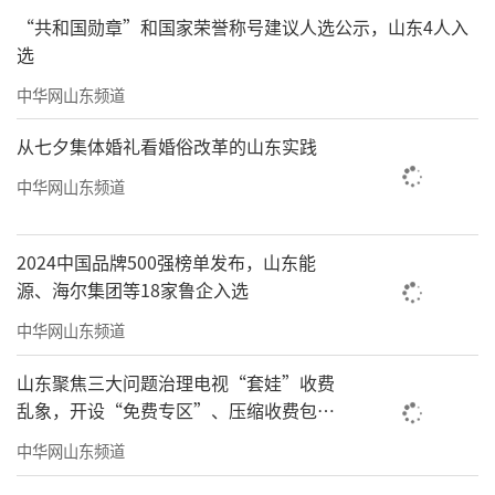
在研发流程中深度整合生成式AI，把原本一周的
“共和国勋章”和国家荣誉称号建议人选公示，山东4人入
编程工作压缩到一天。
选
“近场优势”不仅是物理距离的接近，更
中华网山东频道
是心理和战略上的同频。
从七夕集体婚礼看婚俗改革的山东实践
在科创大走廊，一个OPC企业遇到技术瓶
中华网山东频道
颈，可能下楼喝杯咖啡的功夫，就能到产研院
或者邻近的领军企业找到解决方案。高频互
2024中国品牌500强榜单发布，山东能
动，是OPC模式能够“单兵成军”的重要外部
源、海尔集团等18家鲁企入选
支撑。
中华网山东频道
0
3
场景为王，看OPC进阶的“青岛范式”
山东聚焦三大问题治理电视“套娃”收费
乱象，开设“免费专区”、压缩收费包比
要打造“北方OPC先行示范城”，青
例70%以上
中华网山东频道
岛“凭什么”？