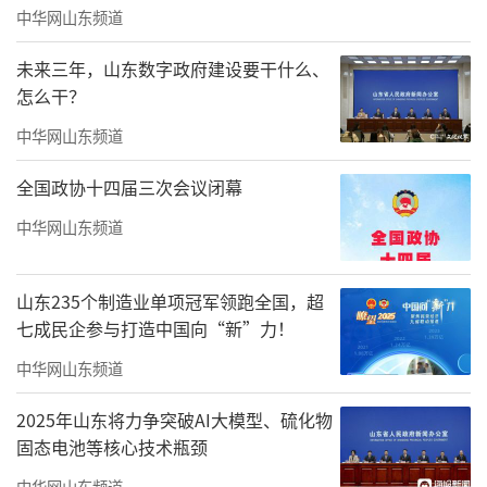
中华网山东频道
想要做硬核研发，需要庞大的实验室；想
要服务全国市场，需要成百上千的运营团队。
未来三年，山东数字政府建设要干什么、
但“规模”真的等于“竞争力”吗？
怎么干？
中华网山东频道
位于崂山区的青岛锐斯通智能科技有限公
司，给出了一个极具冲击力的答案。核心团队
全国政协十四届三次会议闭幕
仅有3到4人，却选中了“新材料”这条极度烧
中华网山东频道
钱、烧人的赛道。底气何来？
在马来西亚大学绿色智节校园项目中，锐
山东235个制造业单项冠军领跑全国，超
七成民企参与打造中国向“新”力！
斯通融合AI强化学习算法打造了一个智能管控系
中华网山东频道
统，配合其自主研发的“沃达超材料”，可实
现建筑“动态感知—智能决策—自适应调节”，
2025年山东将力争突破AI大模型、硫化物
使得项目年度能耗降低42%。其中，绿色能源A
固态电池等核心技术瓶颈
I调控系统可以提前72小时预判光伏盖板积灰
中华网山东频道