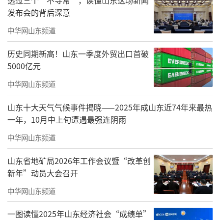
发布会的背后深意
中华网山东频道
历史同期新高！山东一季度外贸出口首破
5000亿元
OPC，One Person Company——单人或
中华网山东频道
极小团队借助AI工具创办的创业模式，正从硅谷
山东十大天气气候事件揭晓——2025年成山东近74年来最热
预言加速变为青岛现实。它不仅是技术层面的
一年，10月中上旬遭遇最强连阴雨
革新，更是生产力组织形式的深刻变革。而当
中华网山东频道
将这12家企业放在科创大走廊中审视时，会发
现一种全新的演进范式：
山东省地矿局2026年工作会议暨“改革创
新年”动员大会召开
12家企业不是传统意义上的
“小作坊”，
中华网山东频道
他们精准嵌入产业链关键环节，涵盖硬核新材
料、垂直领域大模型、具身智
能研发、智慧海
一图读懂2025年山东经济社会“成绩单”