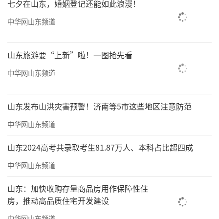
七夕在山东，婚姻登记还能如此浪漫！
凭其丰富的工业场景和深厚的海洋基因。
廊道内的OPC企业，正是在这些垂直领域找到
中华网山东频道
了AI落地的“根”。
山东旅游要“上新”啦！一图抢先看
2025年青岛虚拟智能体产业大会上，青岛
中华网山东频道
灵图数字科技发布了国内首个全模态实时交互
视觉语言大模型VisualGPT，被誉为视觉传达领
山东发布山洪灾害预警！济南等5市这些地区注意防范
域的DeepSeek。它打破了传统AI的“对话
框”束缚，实现了沉浸式视觉交互，如，高效
中华网山东频道
生成海报、图表、网页等高质量视觉内容——
山东2024高考共录取考生81.87万人、本科占比超四成
中华网山东频道
山东：加快收购存量商品房用作保障性住
房，推动高品质住宅开发建设
中华网山东频道