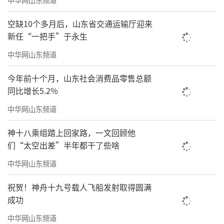
空缺10个多月后，山东省交通运输厅迎来
外国友人参观麦作文化体验馆
新任“一把手”于永生
深度联动本土文旅资源，依托产芝老家打
中华网山东频道
造特色研学游项目，组织文艺工作者采风创
今年前十个月，山东社会消费品零售总额
作、文艺展演进村入户，打造七巧工坊、百年
同比增长5.2%
面塑等特色体验项目，让戏曲、民俗、书画艺
中华网山东频道
术与乡村旅游深度融合。如今的产芝老家，非
遗体验、网红咖啡、特色民宿、淡水全鱼宴吸
神十八乘组踏上回家路，一文回顾他
引游客纷至沓来，文艺力量为乡村振兴注入强
们“太空出差”半年都干了些啥
劲活力，让美丽乡村既有颜值更有内涵。
中华网山东频道
一处处文化阵地、一幕幕文艺场景，绘就
祝贺！神舟十九号载人飞船发射取得圆满
成功
出“水润人心、艺耀水集”的美好画卷。下一
步，水集街道文联将继续深耕基层文化沃土，
中华网山东频道