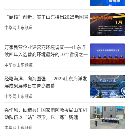
蹈、书画各种活动室人头攒动；胶东民俗文化
博物馆、莱夷古乐馆等人气高涨，非遗体验、
“硬核”创新，实干山东拼出2025新图景
古乐展演活动精彩纷呈；创新“群众点单”开
中华网山东频道
展文明实践活动，辐射带动周边文化阵地建
设，成为莱西基层文化建设的示范样板。
万家民营企业评营商环境调查——山东连
节庆赋能，品牌打造惠民生
续四年入选营商环境最好的10个省份之一
中华网山东频道
经略海洋，向海图强——2025山东海洋发
展成果展昨日在青岛启幕
中华网山东频道
强作风，砺精兵！国家消防救援局山东机
动队伍以“站”塑形，以“练”铸魂
中华网山东频道