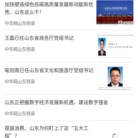
化发展。大汉偶歌木偶艺术剧团争做讨人喜欢
加快塑造绿色低碳高质量发展新动能新优
的中国“芭比”，推出《农夫与蛇新传》、
势，山东这么干！
《梁祝》等木偶剧，既丰富了当地的文化生
中华网山东频道
活，又走出国门，远赴瑞典、乌克兰、美国、
王磊已任山东省商务厅党组书记
新西兰、日本、韩国等多国开展文化交流，向
中华网山东频道
海外友人展现中华优秀传统文化的独特韵味。
聚焦时代主题打造精品力作，原创城市歌曲
喻剑南已任山东省文化和旅游厅党组书记
《水集》刷屏朋友圈，《水沟头记忆》征文进
中华网山东频道
入编辑阶段，长篇报告文学《大把头和功夫匠
的故事》正式出版，多部作品斩获国家、省、
山东正把握数字经济发展新机遇，建设数字强省
市级奖项，用文艺讲好水集故事。
中华网山东频道
融情惠民，文明新风润基层
提振消费，山东为何盯上了这“五大工
程”？