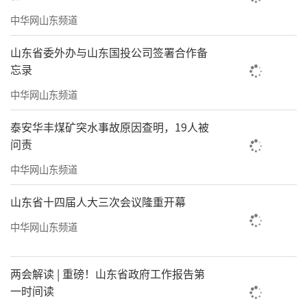
中华网山东频道
山东省委外办与山东国投公司签署合作备
忘录
中华网山东频道
泰安华丰煤矿突水事故原因查明，19人被
问责
中华网山东频道
福顺德故楼举行集体婚礼
山东省十四届人大三次会议隆重开幕
以文艺赋能移风易俗，紧扣国庆节点举办
中华网山东频道
集体婚礼，6对新人行传统礼仪、倡文明新风，
将家国情怀与婚恋新观深度融合。组建文联主
两会解读 | 重磅！山东省政府工作报告第
导的文艺志愿服务体系，以蒲公英志愿服务
一时间读
队、产芝书院为引领，全年开展非遗传承、文