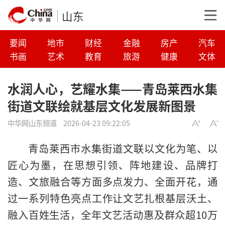
山东
要闻
地市
财经
金融
房产
汽车
书画
艺术
教育
旅游
健康
文体
水润人心，艺耀水集——青岛莱西水集
街道文联绘就基层文化发展新图景
中华网山东频道
2026-04-23 09:22:05
青岛莱西市水集街道文联以文化为笔、以
匠心为墨，在思想引领、阵地建设、品牌打
造、文旅融合等方面多点发力、全面开花，通
过一系列特色亮点工作让文艺扎根基层沃土、
融入百姓生活，全年文艺活动惠及群众超10万