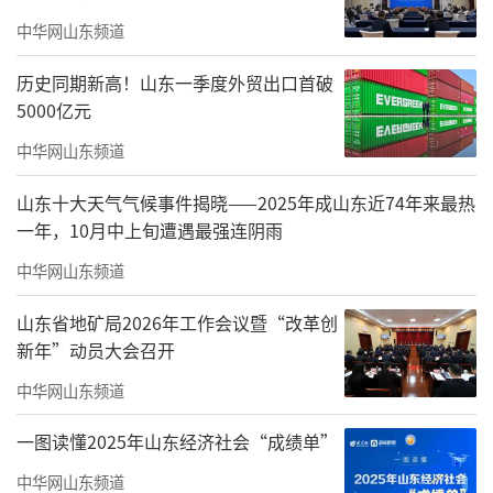
水集街道文联始终把政治建设摆在首位，
中华网山东频道
常态化开展文艺工作者理论学习，紧扣“团结
历史同期新高！山东一季度外贸出口首破
引导、联络协调、服务管理、自律维权”的基
5000亿元
本职能，构建起“典型发掘—文艺创作—传播推
中华网山东频道
广—实践转化”的文明实践闭环机制，深挖78
山东十大天气气候事件揭晓——2025年成山东近74年来最热
名基层好人事迹建立文艺素材库，组织会员开
一年，10月中上旬遭遇最强连阴雨
展主题创作与展演，推动党的创新理论借文艺
中华网山东频道
之翼在基层落地生根。同时完善6大文艺协会组
织体系，汇聚300余名会员、20余支专业文艺团
山东省地矿局2026年工作会议暨“改革创
队，全面升级全域特色文艺阵地。其中永兴街
新年”动员大会召开
文化胡同建设经验两次登上《光明日报》，
中华网山东频道
从“奥运胡同”升级为12条主题文化胡同；天
一图读懂2025年山东经济社会“成绩单”
津路文化服务中心日日人流不断，健身、舞
中华网山东频道