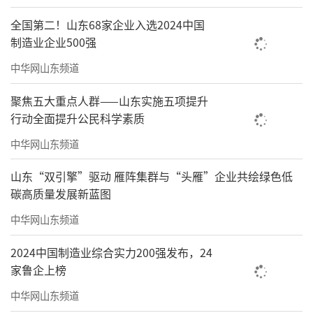
以更优质的作品、更丰富的活动、更完善的服
全国第二！山东68家企业入选2024中国
务，让文艺之花在水集大地常开常艳。
制造业企业500强
（
文/谭旭东
来源：莱西市文学艺术界联合
中华网山东频道
会）
聚焦五大重点人群——山东实施五项提升
行动全面提升公民科学素质
责任编辑：王晓晖
中华网山东频道
山东“双引擎”驱动 雁阵集群与“头雁”企业共绘绿色低
碳高质量发展新蓝图
中华网山东频道
2024中国制造业综合实力200强发布，24
家鲁企上榜
中华网山东频道