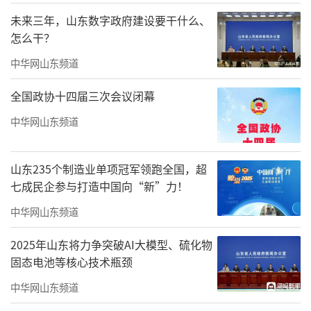
未来三年，山东数字政府建设要干什么、
怎么干？
中华网山东频道
全国政协十四届三次会议闭幕
中华网山东频道
莱西木偶剧团春节期间在青岛栈桥现场演出
立足莱西历史底蕴与胶东文化优势，水集
山东235个制造业单项冠军领跑全国，超
七成民企参与打造中国向“新”力！
街道文联深挖地域特色，举办胶东风情文物
展，让群众近距离触摸家乡文脉；宝葫芦文化
中华网山东频道
研究院的葫芦烙画亮相国际艺术展，其中《梁
2025年山东将力争突破AI大模型、硫化物
山一百单八将》入选
固态电池等核心技术瓶颈
中华网山东频道
威尼斯双年展，推动非遗活态传承与产业