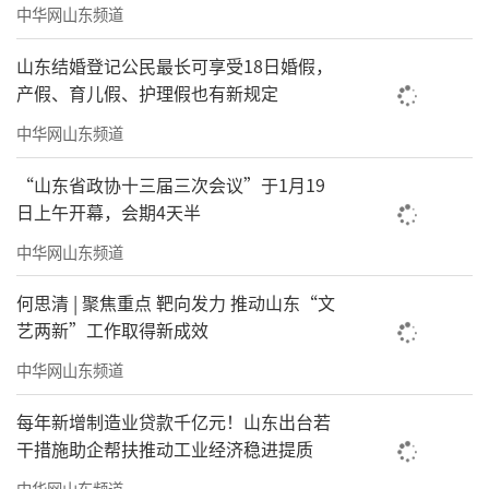
中华网山东频道
化辅导、公益展演等志愿服务50余场，覆盖群
众超万人次。同时深化校地、文企、军民、跨
山东结婚登记公民最长可享受18日婚假，
产假、育儿假、护理假也有新规定
区域合作，联动多方资源参与胶东文艺交流，
实现文化传播、人才培育等协同增效，构建共
中华网山东频道
建共享的文艺发展格局。
“山东省政协十三届三次会议”于1月19
日上午开幕，会期4天半
文旅融合，文艺助力乡村兴
中华网山东频道
何思清 | 聚焦重点 靶向发力 推动山东“文
艺两新”工作取得新成效
中华网山东频道
每年新增制造业贷款千亿元！山东出台若
干措施助企帮扶推动工业经济稳进提质
中华网山东频道