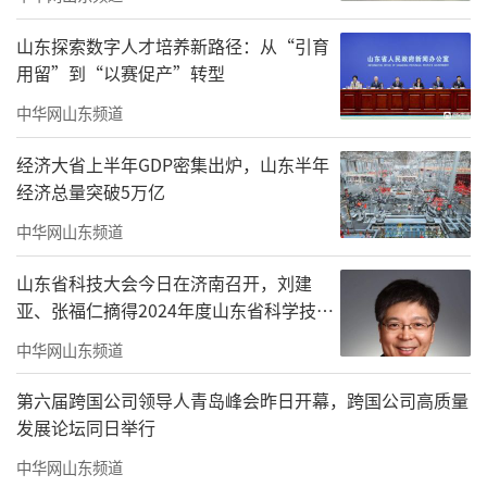
月湖步行街举行迎新春文艺展演
山东探索数字人才培养新路径：从“引育
紧扣春节、元宵、国庆等重要节点，打造
用留”到“以赛促产”转型
全时段、全覆盖文化盛宴，春节在月湖步行街
中华网山东频道
连办七天精品文艺展演，元宵节戏曲惠民演
经济大省上半年GDP密集出炉，山东半年
出、秧歌巡游点亮节日氛围，马年新春胶东民
经济总量突破5万亿
俗文化博物馆展出的老照片老物件让市民触摸
中华网山东频道
乡愁、感受年味。创新“戏曲+商圈”模式引爆
线上线下热度，民间书画展征集佳作700余幅，
山东省科技大会今日在济南召开，刘建
亚、张福仁摘得2024年度山东省科学技术
双拥书画展、“寻找身边的感动”主题活动，
奖最高奖！
让文艺贴近群众、浸润人心。
中华网山东频道
守正创新，精品创作焕文脉
第六届跨国公司领导人青岛峰会昨日开幕，跨国公司高质量
发展论坛同日举行
中华网山东频道