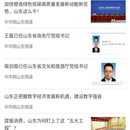
加快塑造绿色低碳高质量发展新动能新优
势，山东这么干！
中华网山东频道
小小古力盖，传递新风尚。此次活动从细
王磊已任山东省商务厅党组书记
微处着手美化家园，用暖心志愿服务涵养文明
中华网山东频道
气质。下一步，莱西市水集街道长岛中路社区
将持续开展接地气、暖民心的文明实践活动，
喻剑南已任山东省文化和旅游厅党组书记
持续优化人居环境，厚植文明底蕴，不断提升
中华网山东频道
居民居住幸福感与获得感。
山东正把握数字经济发展新机遇，建设数字强省
责任编辑：李煐頔
中华网山东频道
提振消费，山东为何盯上了这“五大工
程”？