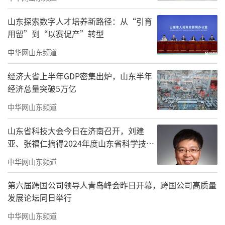
山东探索数字人才培养新路径：从“引育
用留”到“以赛促产”转型
中华网山东频道
经济大省上半年GDP密集出炉，山东半年
色彩鲜艳、灵动可爱的彩绘图案错落分布
经济总量突破5万亿
在小区道路两侧，既美化了街巷环境、改善了
中华网山东频道
人居面貌，又营造了整洁雅致、温馨舒适的居
山东省科技大会今日在济南召开，刘建
住氛围。不少居民驻足观赏、拍照打卡，家门
亚、张福仁摘得2024年度山东省科学技术
口的细微变化，让大家真切感受到环境提质带
奖最高奖！
中华网山东频道
来的幸福感。
第六届跨国公司领导人青岛峰会昨日开幕，跨国公司高质量
发展论坛同日举行
中华网山东频道