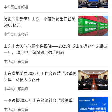
中华网山东频道
历史同期新高！山东一季度外贸出口首破
5000亿元
中华网山东频道
山东十大天气气候事件揭晓——2025年成山东近74年来最热
一年，10月中上旬遭遇最强连阴雨
活动现场，志愿者们分工协作、默契配
合，对小区内近百个古力盖进行细致清扫、除
中华网山东频道
尘打磨。大家精心构思创作，将清新风景画、
山东省地矿局2026年工作会议暨“改革创
趣味卡通画等元素精心勾勒、细致上色。原本
新年”动员大会召开
单调陈旧的古力盖焕然一新，成为小区内一道
中华网山东频道
道别致风景线。
一图读懂2025年山东经济社会“成绩单”
中华网山东频道