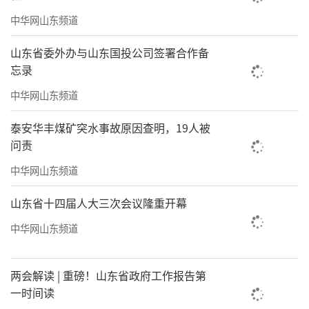
的人气，吸引的游客能达到百万人次。”
中华网山东频道
（
记者/耿欣
来源：闪电新闻
）
山东省委外办与山东国投公司签署合作备
责任编辑：薛筱蕙
忘录
中华网山东频道
泰安华丰煤矿突水事故原因查明，19人被
问责
中华网山东频道
山东省十四届人大三次会议隆重开幕
中华网山东频道
两会解读 | 重磅！山东省政府工作报告第
一时间读