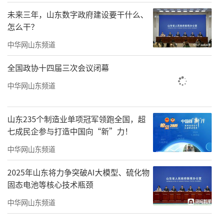
未来三年，山东数字政府建设要干什么、
怎么干？
中华网山东频道
从传统种植到科学管理，当地的樱桃产业
全国政协十四届三次会议闭幕
正在加速升级。果农们引入水肥一体化、微喷
中华网山东频道
灌溉等现代农业技术，对果树进行精细化管
护，大幅提升产量与品质。茶业口镇史家崖村
山东235个制造业单项冠军领跑全国，超
党支部书记、村委会主任宋晓介绍：“咱们这
七成民企参与打造中国向“新”力！
里地势高，沙土地，昼夜温差大，非常适合樱
中华网山东频道
桃种植。小樱桃已进入采摘期，大樱桃采用水
2025年山东将力争突破AI大模型、硫化物
肥一体化科学管理，通过微喷灌溉设备精细化
固态电池等核心技术瓶颈
管理，现在每亩产量达1500余斤。今年村里还
中华网山东频道
办了甜蜜市集，吸引很多游客前来，让果农足