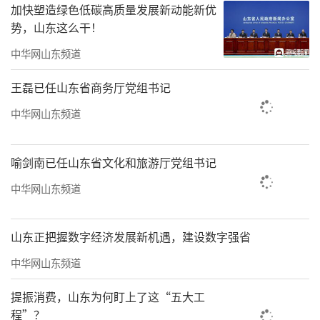
不出户就能把樱桃卖出去。”
加快塑造绿色低碳高质量发展新动能新优
势，山东这么干！
为进一步延伸樱桃产业链、提升附加值，
中华网山东频道
当地积极探索“樱桃+农业”“樱桃+旅
游”“樱桃+文创”等多元融合模式。通过举办
王磊已任山东省商务厅党组书记
樱桃嘉年华、甜蜜市集等活动，把单一的观光
中华网山东频道
体验升级为沉浸式乡村度假。茶业口镇党委副
书记、政协委员联络室主任王呈洋表示：“趁
喻剑南已任山东省文化和旅游厅党组书记
着樱桃嘉年华，我们推出了不少新玩法，比如
中华网山东频道
河畔赏花灯、认养果树、户外露营等，让乡村
的夜晚和游客的体验都‘活’起来。同时，把
山东正把握数字经济发展新机遇，建设数字强省
红色研学、生态休闲、古村游览这些资源串成
中华网山东频道
线，樱桃确实成为乡亲们增收的‘甜蜜引
提振消费，山东为何盯上了这“五大工
擎’。从4月中旬到6月中下旬，借助樱桃带来
程”？