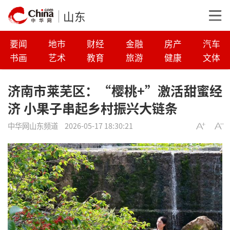
山东
要闻
地市
财经
金融
房产
汽车
书画
艺术
教育
旅游
健康
文体
济南市莱芜区：“樱桃+”激活甜蜜经
济 小果子串起乡村振兴大链条
中华网山东频道
2026-05-17 18:30:21