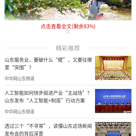
点击查看全文(剩余
83
%)
眼下，济南市莱芜区万亩樱桃迎来丰收
季。当地以“樱桃+”为核心理念，将特色种
精彩推荐
植、休闲旅游、文化体验深度融合，让小小樱
桃成为村民的“致富果”。
山东服务业，要破什么“壁”，又要往哪
里“突围”？
中华网山东频道
人工智能如何快步挺进产业“主战场”？
山东发布“人工智能+制造”行动方案
中华网山东频道
透过三个“不寻常”，读懂山东这场新闻
发布会的背后深意