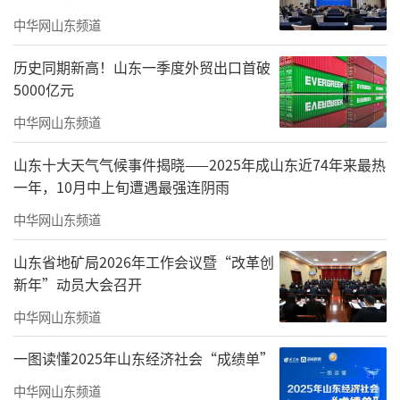
中华网山东频道
走进济南市莱芜区茶业口镇的樱桃种植
园，漫山遍野的樱桃树上，红彤彤的果实挂满
历史同期新高！山东一季度外贸出口首破
5000亿元
枝头，分外喜人。连日来，大批游客慕名而
来，亲手采摘、拍照打卡，在山水之间享受惬
中华网山东频道
意的田园时光。济南游客王琦一边摘樱桃一边
山东十大天气气候事件揭晓——2025年成山东近74年来最热
笑着说：“这里的樱桃非常甜，户外空气新
一年，10月中上旬遭遇最强连阴雨
鲜，温度也适宜，很放松。不仅能吃好玩好，
中华网山东频道
还能欣赏山水美景，在樱桃树下拍照特别出
山东省地矿局2026年工作会议暨“改革创
片，这种乡村旅游体验我很喜欢。”
新年”动员大会召开
中华网山东频道
一图读懂2025年山东经济社会“成绩单”
中华网山东频道