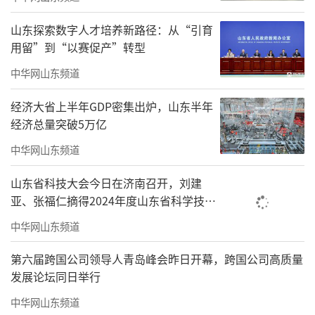
樱桃种植户超过330户，种植面积达1.2万余
亩，形成了以中华小樱桃、美早、黄蜜等为代
山东探索数字人才培养新路径：从“引育
用留”到“以赛促产”转型
表的多元化品种体系。每到采摘季，这里不仅
中华网山东频道
是游客的乐园，也吸引着全国各地的批发商。
樱桃批发商曲华告诉记者：“这里樱桃种类
经济大省上半年GDP密集出炉，山东半年
多、品相好，我们批发都来这儿。好的市场价
经济总量突破5万亿
能到20元左右，线上线下销往山东各地以及江
中华网山东频道
苏、上海、北京等地，行情特别好。”
山东省科技大会今日在济南召开，刘建
亚、张福仁摘得2024年度山东省科学技术
奖最高奖！
中华网山东频道
第六届跨国公司领导人青岛峰会昨日开幕，跨国公司高质量
发展论坛同日举行
中华网山东频道