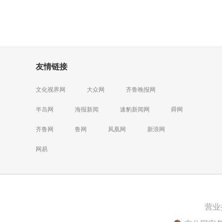
友情链接
文化视界网
大众网
齐鲁晚报网
半岛网
海报新闻
速豹新闻网
舜网
齐鲁网
鲁网
凤凰网
新浪网
网易
营业