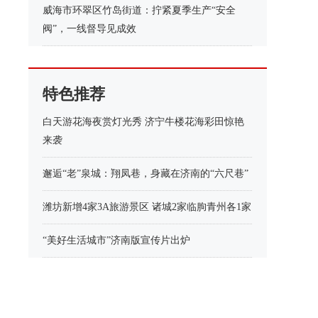
威海市环翠区竹岛街道：拧紧夏季生产“安全
阀”，一线督导见成效
特色推荐
白天游花海夜赏灯光秀 济宁牛楼花海彩田惊艳
来袭
邂逅“老”泉城：翔凤巷，身藏在济南的“六尺巷”
潍坊新增4家3A旅游景区 诸城2家临朐青州各1家
“美好生活城市”济南版宣传片出炉