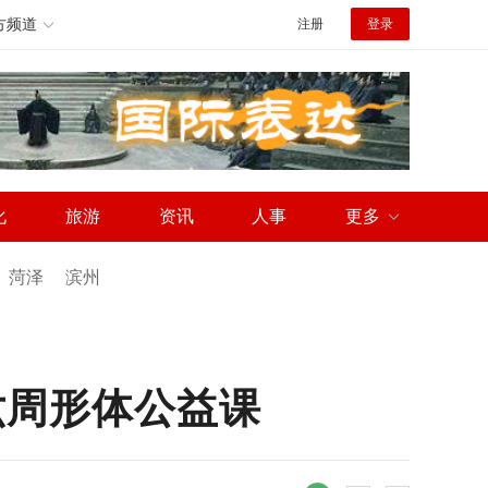
方频道
注册
登录
化
旅游
资讯
人事
更多
菏泽
滨州
六周形体公益课