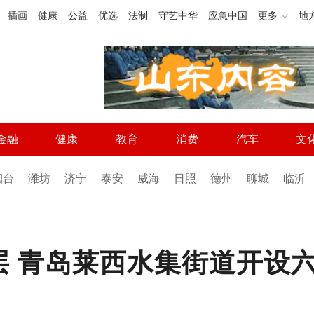
插画
健康
公益
优选
法制
守艺中华
应急中国
更多
地
金融
健康
教育
消费
汽车
文
烟台
潍坊
济宁
泰安
威海
日照
德州
聊城
临沂
层 青岛莱西水集街道开设