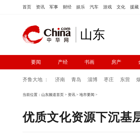
首页
资讯
军事
财经
娱乐
汽车
游戏
文化
援藏
山东
要闻
产经
书画
房产
齐鲁大地 ：
济南
青岛
淄博
枣庄
东营
当前位置：
山东频道首页
>
资讯
>
地市要闻
>
优质文化资源下沉基