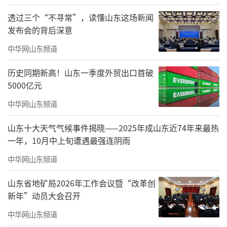
莱西市文联党组成员、副主席王捷，沽河
透过三个“不寻常”，读懂山东这场新闻
发布会的背后深意
街道人大工作委员会副主任李丽娜，中国戏剧
家协会会员、莱西市文化局原局长程灿谟，青
中华网山东频道
岛市音乐家协会理事、莱西市音乐家协会主席
历史同期新高！山东一季度外贸出口首破
胡潇，青岛市舞蹈家协会会员、莱西市舞蹈家
5000亿元
协会副秘书长于琛参加了活动，与沽河街道的3
中华网山东频道
00余名群众共同见证了一场家门口的文化盛
山东十大天气气候事件揭晓——2025年成山东近74年来最热
宴。
一年，10月中上旬遭遇最强连阴雨
名家非遗盛宴进村入户，群众在家门口尽
中华网山东频道
享文艺大餐。活动现场，青岛市杂技家协会艺
山东省地矿局2026年工作会议暨“改革创
术家带来精品压轴演出，为群众献上高水平文
新年”动员大会召开
艺盛宴，点燃全场氛围。其中，牟军老师演绎
中华网山东频道
的国家级非遗项目《川剧杖头木偶变脸》，以