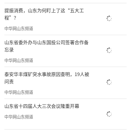
旨，深化与各级文艺协会的联动协作，常态化
提振消费，山东为何盯上了这“五大工
引进非遗、杂技、戏曲等优质文艺资源，持续
程”？
挖掘培育本土文艺人才，丰富基层文化活动载
中华网山东频道
体、创新文化服务模式，持续擦亮街道文艺惠
民品牌，以文化赋能乡村全面振兴，助力区域
山东省委外办与山东国投公司签署合作备
忘录
文艺事业高质量发展。
中华网山东频道
责任编辑：王晓晖
泰安华丰煤矿突水事故原因查明，19人被
问责
中华网山东频道
山东省十四届人大三次会议隆重开幕
中华网山东频道