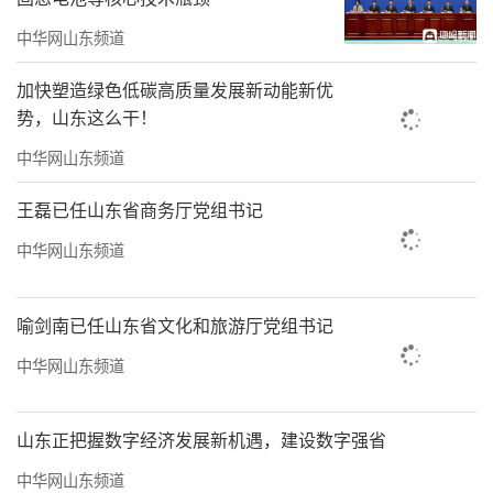
中华网山东频道
加快塑造绿色低碳高质量发展新动能新优
势，山东这么干！
汇聚多方力量，绘就沽河文艺惠民同心
中华网山东频道
圆。近年来，沽河街道深入落实“艺心惠民赋
美乡村”工作部署，依托文联平台纽带作用，
王磊已任山东省商务厅党组书记
持续创新文艺志愿服务模式，整合凝聚企业、
中华网山东频道
社会组织等多方社会力量，常态化开展文艺下
乡、文化惠民活动，不断完善基层文化服务体
喻剑南已任山东省文化和旅游厅党组书记
系，厚植乡村文化底蕴，丰富群众精神文化生
中华网山东频道
活。
下一步，沽河街道将持续以“强基工
山东正把握数字经济发展新机遇，建设数字强省
程”为引领，坚守艺心惠民、赋美乡村工作宗
中华网山东频道