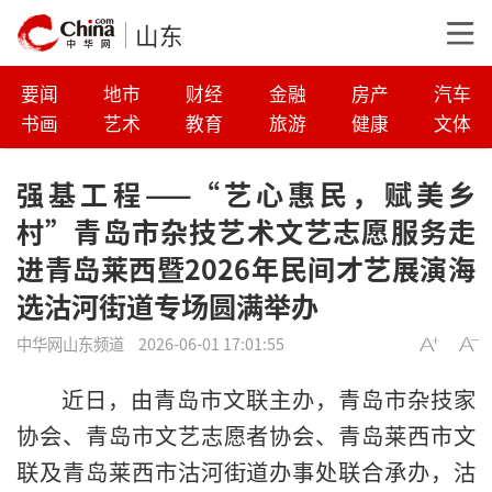
山东
要闻
地市
财经
金融
房产
汽车
书画
艺术
教育
旅游
健康
文体
强基工程——“艺心惠民，赋美乡
村”青岛市杂技艺术文艺志愿服务走
进青岛莱西暨2026年民间才艺展演海
选沽河街道专场圆满举办
中华网山东频道
2026-06-01 17:01:55
近日，由青岛市文联主办，青岛市杂技家
协会、青岛市文艺志愿者协会、青岛莱西市文
联及青岛莱西市沽河街道办事处联合承办，沽