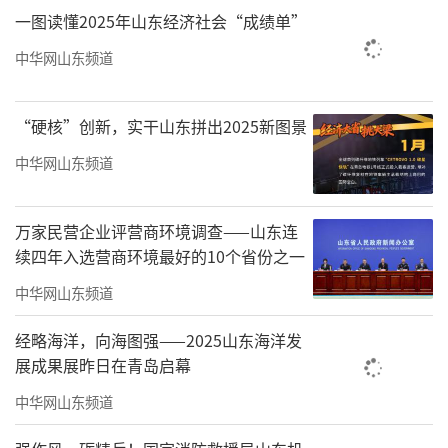
一图读懂2025年山东经济社会“成绩单”
精湛传统技艺展现非遗文化魅力，赢得群众阵
阵赞叹；闫广鑫老师带来魔术《幻羽奇变》，
中华网山东频道
表演奇幻精彩、互动趣味十足，拉近了文艺与
群众的距离，现场掌声、欢呼声不断。
“硬核”创新，实干山东拼出2025新图景
中华网山东频道
万家民营企业评营商环境调查——山东连
续四年入选营商环境最好的10个省份之一
中华网山东频道
经略海洋，向海图强——2025山东海洋发
展成果展昨日在青岛启幕
中华网山东频道