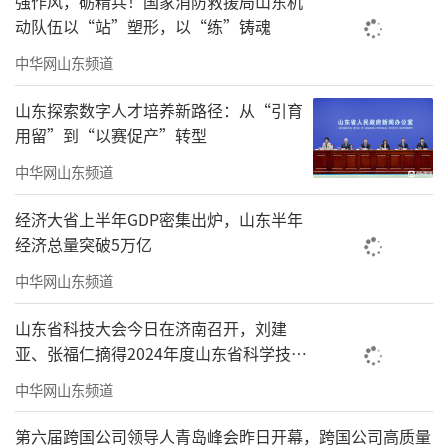
强作风，砺精兵！国家消防救援局山东机
动队伍以“站”塑形，以“练”铸魂
中华网山东频道
山东探索数字人才培养新路径：从“引育
用留”到“以赛促产”转型
中华网山东频道
经济大省上半年GDP密集出炉，山东半年
经济总量突破5万亿
中华网山东频道
本土达人逐梦舞台，激活沽河乡村文化内
山东省科技大会今日在济南召开，刘建
生动力。本次海选聚焦本土文艺力量挖掘培
亚、张福仁摘得2024年度山东省科学技术
育，共遴选17个涵盖歌唱、舞蹈、戏曲的本土
奖最高奖！
中华网山东频道
节目登台展演，充分展现了沽河群众昂扬向上
的精神风貌与多才多艺的人文风采。辖区文艺
第六届跨国公司领导人青岛峰会昨日开幕，跨国公司高质量