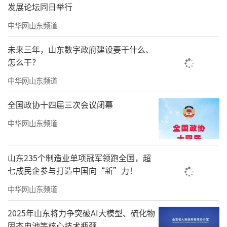
发展论坛同日举行
爱好者轮番登台、倾情演绎，经过专业评审团
严格评审，最终5个优秀节目成功晋级复赛。
中华网山东频道
未来三年，山东数字政府建设要干什么、
怎么干？
中华网山东频道
活动期间，莱西市文联组织文艺专家倾情
全国政协十四届三次会议闭幕
助演，为海选活动增色添彩。经典折子戏《李
中华网山东频道
二嫂改嫁》选段韵味醇厚、原汁原味；双人舞
《把未来点亮》舞姿灵动、朝气蓬勃；歌曲
山东235个制造业单项冠军领跑全国，超
七成民企参与打造中国向“新”力！
《美丽家园》旋律悠扬、深情动人。专业精彩
的助演节目既为本土选手树立了学习标杆，也
中华网山东频道
让现场群众尽享家门口的高品质文化盛宴。
2025年山东将力争突破AI大模型、硫化物
固态电池等核心技术瓶颈