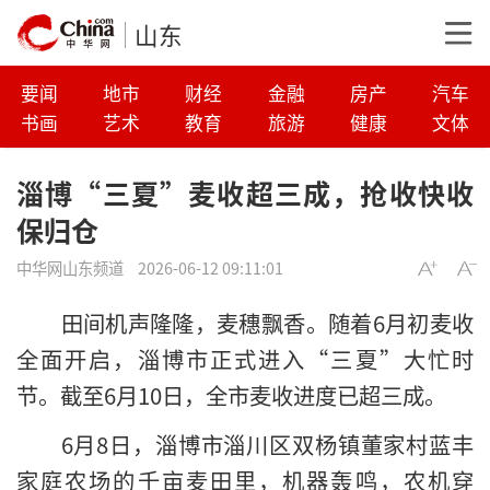
山东
要闻
地市
财经
金融
房产
汽车
书画
艺术
教育
旅游
健康
文体
淄博“三夏”麦收超三成，抢收快收
保归仓
中华网山东频道
2026-06-12 09:11:01
田间机声隆隆，麦穗飘香。随着6月初麦收
全面开启，淄博市正式进入“三夏”大忙时
节。截至6月10日，全市麦收进度已超三成。
6月8日，淄博市淄川区双杨镇董家村蓝丰
家庭农场的千亩麦田里，机器轰鸣，农机穿