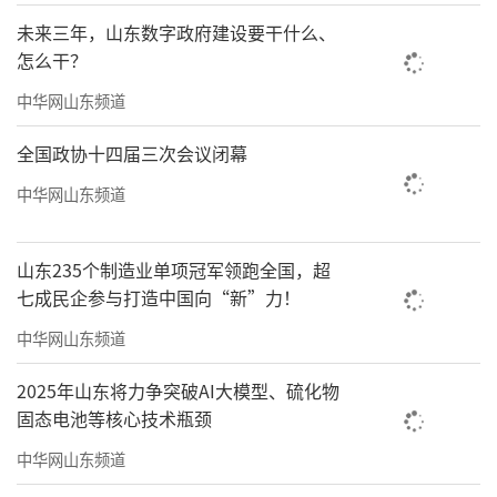
未来三年，山东数字政府建设要干什么、
市农业农村局统计数据显示，截至6月10
怎么干？
日，全市已收获小麦占种植面积的37.39%。当
中华网山东频道
前小麦收割由南向北梯次推进，预计6月中下旬
全国政协十四届三次会议闭幕
基本结束。
中华网山东频道
今年的收获来之不易。去年秋季，淄博市
遭遇连阴雨，给小麦播种带来极大挑战。为稳
山东235个制造业单项冠军领跑全国，超
住粮食生产基本盘，各区县通过疏通沟渠、抽
七成民企参与打造中国向“新”力！
水排涝、深耕散墒，实现小麦抗湿晚播。今年
中华网山东频道
开春后，市农业农村部门组织农户加强田间管
理，科学春耕，全市苗情普遍良好。
2025年山东将力争突破AI大模型、硫化物
固态电池等核心技术瓶颈
“三夏”涵盖夏收、夏种、夏管三大关键
中华网山东频道
环节，从6月初持续至6月中下旬，是全年农业