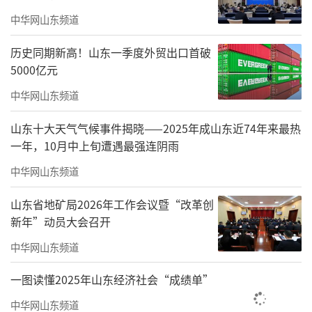
铺开。6月9日，桓台县唐山镇薛庙村丰禾家庭
中华网山东频道
农场的330亩小麦田里，金黄麦浪随风起伏，麦
历史同期新高！山东一季度外贸出口首破
粒灌浆饱满。种粮大户王得泉蹲在田埂上，捏
5000亿元
起一穗麦子仔细端详，说了声：“熟了。”他
中华网山东频道
站起身，朝远处整装待发的联合收割机发出指
山东十大天气气候事件揭晓——2025年成山东近74年来最热
令：“开镰！”
一年，10月中上旬遭遇最强连阴雨
中华网山东频道
山东省地矿局2026年工作会议暨“改革创
新年”动员大会召开
中华网山东频道
一图读懂2025年山东经济社会“成绩单”
中华网山东频道