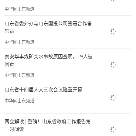
悦，心里是沉甸甸的踏实与安稳。（淄博日报
中华网山东频道
（
记者/王子文
来源：淄博日报 博览新
山东省委外办与山东国投公司签署合作备
闻）
忘录
中华网山东频道
责任编辑：张悦颜
泰安华丰煤矿突水事故原因查明，19人被
问责
中华网山东频道
山东省十四届人大三次会议隆重开幕
中华网山东频道
两会解读 | 重磅！山东省政府工作报告第
一时间读