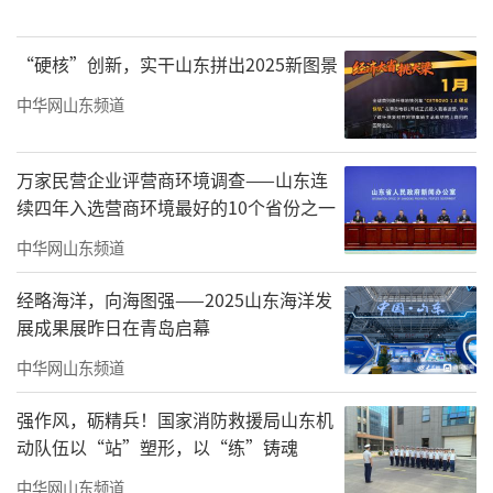
“硬核”创新，实干山东拼出2025新图景
中华网山东频道
随着收割机平稳作业，麦穗尽数入仓，收
割、脱粒一气呵成。饱满的麦粒从出粮口倾泻
万家民营企业评营商环境调查——山东连
而出，落在车斗里发出清脆声响。“盼了小半
续四年入选营商环境最好的10个省份之一
年，终于迎来丰收，今年亩产至少1200
中华网山东频道
斤。”王得泉捧起新麦、吹掉麦糠，细细咀
经略海洋，向海图强——2025山东海洋发
嚼，丰收的甘甜溢于言表。
展成果展昨日在青岛启幕
今年他种的330亩小麦两天就能收完。“收
中华网山东频道
完接着种玉米，不耽误农时。”王得泉说。收
强作风，砺精兵！国家消防救援局山东机
割机刚离场，播种机便紧跟着进场，前脚收完
动队伍以“站”塑形，以“练”铸魂
麦，后脚就下种，抢收抢种环环相扣。
中华网山东频道