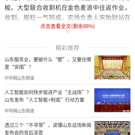
梭。大型联合收割机在金色麦浪中往返作业，
收割、脱粒一气呵成。农场负责人宋贻财站在
点击查看全文(剩余
88
%)
田埂上，望着红色雷沃谷神收割机稳
稳“吞”入麦穗、源源不断“吐”出饱满金
粒，脸上满是丰收的喜悦。
精彩推荐
山东服务业，要破什么“壁”，又要往哪
“今年我们的机收价是35元一亩，比周边
里“突围”？
市场均价低了15%以上。”宋贻财笑着介绍，
中华网山东频道
得益于国家农机购置补贴政策的支持，农场主
动降低作业收费标准，让利给广大种粮农户。
人工智能如何快步挺进产业“主战场”？
山东发布“人工智能+制造”行动方案
实惠的价格加上靠谱的作业品质，赢得了周边
村民的广泛认可，不少农户主动打电话预约收
中华网山东频道
割档期，订单络绎不绝。
透过三个“不寻常”，读懂山东这场新闻
发布会的背后深意
循着麦香望去，全市各地夏收工作正有序