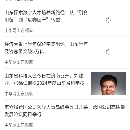
农机手张希年跳下驾驶室，他的手机屏幕
山东探索数字人才培养新路径：从“引育
上，接单软件的订单排得密密麻麻。“现在老
用留”到“以赛促产”转型
百姓都认机械，我这一台‘谷王’，一天能干2
中华网山东频道
00亩，顶过去十几个人的活儿。”
经济大省上半年GDP密集出炉，山东半年
经济总量突破5万亿
中华网山东频道
山东省科技大会今日在济南召开，刘建
亚、张福仁摘得2024年度山东省科学技术
奖最高奖！
中华网山东频道
第六届跨国公司领导人青岛峰会昨日开幕，跨国公司高质量
发展论坛同日举行
中华网山东频道