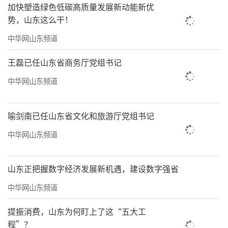
加快塑造绿色低碳高质量发展新动能新优
生产承上启下的关键节点。为全方位保障“三
势，山东这么干！
夏”生产有序高效推进，全市已累计检修各类
中华网山东频道
农机具2万余台套，常态化开展农机操作和安全
作业培训，累计培训机手400余人次，全面夯实
王磊已任山东省商务厅党组书记
机械化作业保障能力。
中华网山东频道
当前正值“三夏”生产黄金期，市农业农
村部门提醒农民和农机手：已成熟地块要利用
喻剑南已任山东省文化和旅游厅党组书记
晴好天气抢收快收，及时晾晒储存；同时加快
中华网山东频道
夏种、夏管进度，做到成熟一块、抢收一块、
播种一块，加强水肥管理，为全年粮食稳产打
山东正把握数字经济发展新机遇，建设数字强省
牢基础。
中华网山东频道
一粒粒饱满的新麦装入车斗、收进粮仓，
提振消费，山东为何盯上了这“五大工
也装进了农户们的心坎里——脸上是收获的喜
程”？