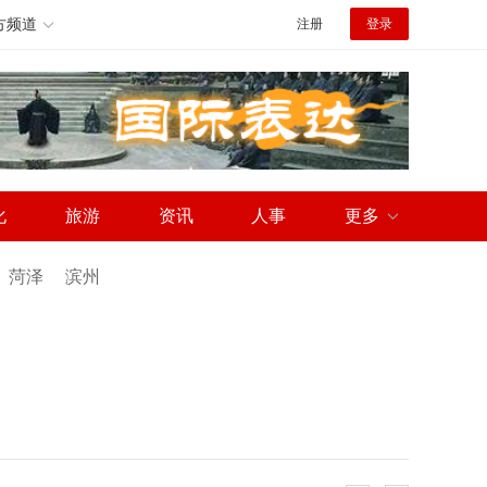
方频道
注册
登录
化
旅游
资讯
人事
更多
菏泽
滨州