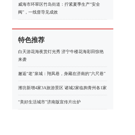
威海市环翠区竹岛街道：拧紧夏季生产“安全
阀”，一线督导见成效
特色推荐
白天游花海夜赏灯光秀 济宁牛楼花海彩田惊艳
来袭
邂逅“老”泉城：翔凤巷，身藏在济南的“六尺巷”
潍坊新增4家3A旅游景区 诸城2家临朐青州各1家
“美好生活城市”济南版宣传片出炉