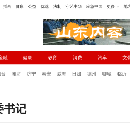
插画
健康
公益
优选
法制
守艺中华
应急中国
更多
地
金融
健康
教育
消费
汽车
文
烟台
潍坊
济宁
泰安
威海
日照
德州
聊城
临沂
委书记