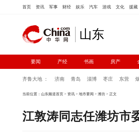
首页
资讯
军事
财经
娱乐
汽车
游戏
文化
援藏
山东
要闻
产经
书画
房产
齐鲁大地 ：
济南
青岛
淄博
枣庄
东营
当前位置：
山东频道首页
>
资讯
>
地市要闻
>
潍坊
> 正文
江敦涛同志任潍坊市