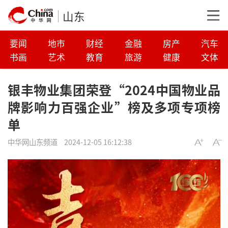
山东
要闻
地市
财经
金融
房产
汽车
书画
艺术
教育
旅游
健康
文体
银丰物业集团荣登“2024中国物业品
牌影响力百强企业”榜及多项专项榜
单
中华网山东频道
2024-12-05 16:12:38