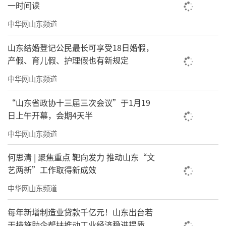
一时间读
中华网山东频道
山东结婚登记公民最长可享受18日婚假，
产假、育儿假、护理假也有新规定
银丰物业集团银丰国际生物城项目刘宗禹（右一）
中华网山东频道
未来，银丰物业集团将继续秉持诚信·品
“山东省政协十三届三次会议”于1月19
质·用心的服务理念，不断深化品牌建设，优
日上午开幕，会期4天半
化服务体系，提升服务品质，用行动诠释品牌
中华网山东频道
的力量，为更多业主和客户打造安心、舒心、
何思清 | 聚焦重点 靶向发力 推动山东“文
贴心的服务环境，在物业行业的广阔舞台上持
艺两新”工作取得新成效
续书写辉煌篇章。
中华网山东频道
每年新增制造业贷款千亿元！山东出台若
干措施助企帮扶推动工业经济稳进提质