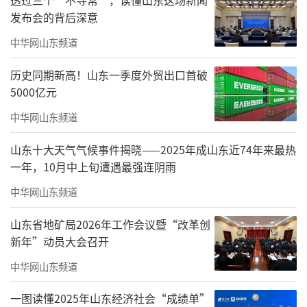
发布会的背后深意
中华网山东频道
历史同期新高！山东一季度外贸出口首破
5000亿元
中华网山东频道
山东十大天气气候事件揭晓——2025年成山东近74年来最热
一年，10月中上旬遭遇最强连阴雨
中华网山东频道
山东省地矿局2026年工作会议暨“改革创
2024年12月3日，“轻舟与重山”2024熙
新年”动员大会召开
说物业年度演讲如期举办，中物智库在会场上
中华网山东频道
重磅发布了“2024中国物业品牌影响力百强企
一图读懂2025年山东经济社会“成绩单”