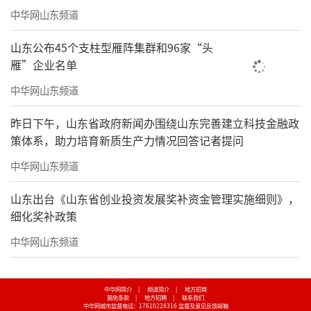
中华网山东频道
山东公布45个支柱型雁阵集群和96家“头
雁”企业名单
中华网山东频道
昨日下午，山东省政府新闻办围绕山东完善建立科技金融政
策体系，助力培育新质生产力情况回答记者提问
中华网山东频道
山东出台《山东省创业投资发展奖补资金管理实施细则》，
细化奖补政策
中华网山东频道
中华网简介
|
频道简介
|
地方招商
豁免条款
|
地方招聘
|
联系我们
中华网城市监督电话：17610228316
监督及意见反馈邮箱