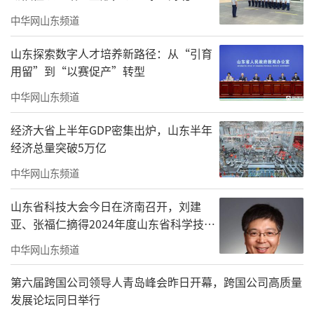
中华网山东频道
山东探索数字人才培养新路径：从“引育
用留”到“以赛促产”转型
银丰物业集团荣获“2024中国物业品牌影
中华网山东频道
响力百强企业”及专项榜单“2024重点城市住
经济大省上半年GDP密集出炉，山东半年
宅物业十大品牌物业服务企业-济南、青岛”“2
经济总量突破5万亿
024济南公建物业十大品牌物业服务企业”奖
中华网山东频道
项。
山东省科技大会今日在济南召开，刘建
亚、张福仁摘得2024年度山东省科学技术
奖最高奖！
中华网山东频道
第六届跨国公司领导人青岛峰会昨日开幕，跨国公司高质量
发展论坛同日举行