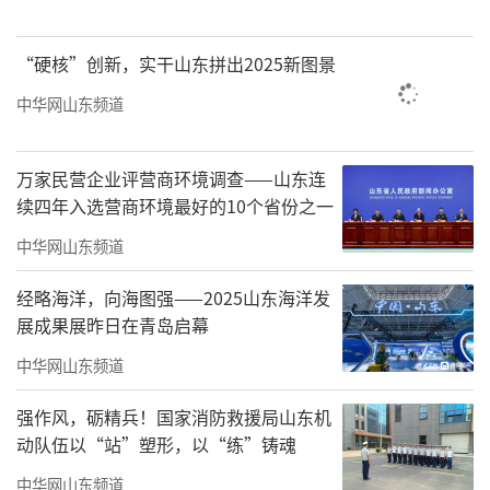
的改善在很大程度上也有赖于层高的增加。
“硬核”创新，实干山东拼出2025新图景
层高的增加，看似简单的数字变化，实则
关乎人民群众的居住获得感、幸福感。
中华网山东频道
层高的增加，不仅为扩大窗户面积，改善
万家民营企业评营商环境调查——山东连
室内通风和采光、降低潮湿和霉变风险提供了
续四年入选营商环境最好的10个省份之一
可能，还为增加楼板构件厚度、加装隔声板提
中华网山东频道
供空间，可以有效解决长期困扰居民的隔音问
题。
经略海洋，向海图强——2025山东海洋发
展成果展昨日在青岛启幕
层高的增加，可以支持多种装修风格和空
中华网山东频道
间布局，如设计夹层、阁楼或开放式空间等，
满足不同家庭的个性化需求，同时为中央空
强作风，砺精兵！国家消防救援局山东机
动队伍以“站”塑形，以“练”铸魂
调、管道式新风、地暖等建筑设备的安装提供
中华网山东频道