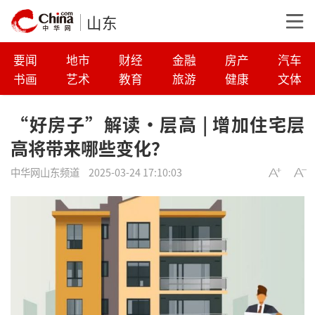
山东
要闻
地市
财经
金融
房产
汽车
书画
艺术
教育
旅游
健康
文体
“好房子”解读·层高 | 增加住宅层
高将带来哪些变化？
中华网山东频道
2025-03-24 17:10:03