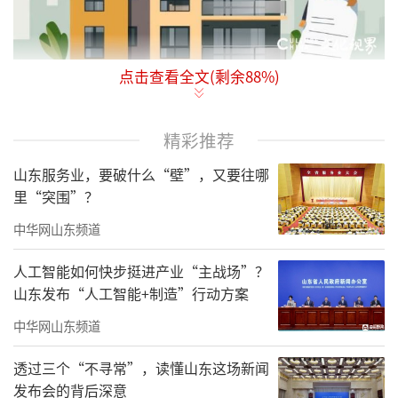
点击查看全文(剩余
88
%)
当住宅空间实现“立体生长”，居住品质
将迎来怎样的变化？
精彩推荐
“更大的窗户”“更高的天花板”“更开
山东服务业，要破什么“壁”，又要往哪
阔的空间”……层高的增加，对于住宅舒适性
里“突围”？
的提升有着重要意义。
中华网山东频道
政府工作报告提出，适应人民群众高品质
人工智能如何快步挺进产业“主战场”？
居住需要，完善标准规范，推动建设安全、舒
山东发布“人工智能+制造”行动方案
适、绿色、智慧的“好房子”。
中华网山东频道
提高住宅层高，正是通过“立标准”推
透过三个“不寻常”，读懂山东这场新闻
进“好房子”建设的重要体现。随着《好房子
发布会的背后深意