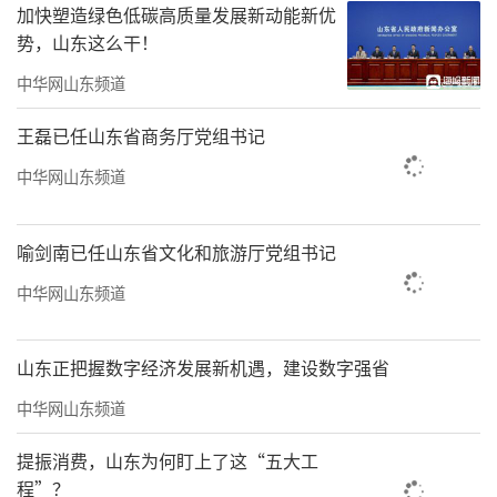
加快塑造绿色低碳高质量发展新动能新优
设既是机遇也是挑战。“好房子”对功能、质
势，山东这么干！
量、体验等方面的更高标准，要求房企尽快把
中华网山东频道
新标准融入产品设计，打造不同价位的优质住
宅产品。谁抓住了人民群众对改善居住条件的
王磊已任山东省商务厅党组书记
新期待，谁就能在品质竞争时代把握先机、赢
中华网山东频道
得市场。
喻剑南已任山东省文化和旅游厅党组书记
（来源：新华社）
中华网山东频道
责任编辑：周龙
山东正把握数字经济发展新机遇，建设数字强省
中华网山东频道
提振消费，山东为何盯上了这“五大工
程”？