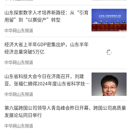
了更大空间，破解了传统住宅设备安装的“空
间焦虑”。
山东探索数字人才培养新路径：从“引育
用留”到“以赛促产”转型
此外，层高的增加，为全屋智能设备预留
中华网山东频道
了安装空间，为装配式装修、光伏屋顶、模块
化家居等新技术集成开辟了应用场景，为未来
经济大省上半年GDP密集出炉，山东半年
便捷、舒适的生活体验创造了条件。
经济总量突破5万亿
中华网山东频道
面对老房子改造成“好房子”的命题，新
的层高标准同样提供了参考。在老旧小区改造
山东省科技大会今日在济南召开，刘建
亚、张福仁摘得2024年度山东省科学技术
中，可以通过空间改造和其他设计布局方法，
奖最高奖！
增加房屋的采光量和空气流通性，努力使房屋
中华网山东频道
达到和“层高3米”相近的居住体验。
第六届跨国公司领导人青岛峰会昨日开幕，跨国公司高质量
发展论坛同日举行
标准水平决定房屋品质。随着我国住房需
求从“有没有”转向“好不好”，人们期待住
中华网山东频道