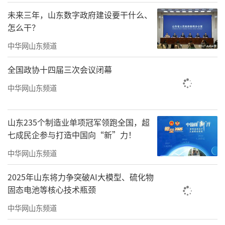
上安全、舒适、绿色、智慧的“好房子”。标
未来三年，山东数字政府建设要干什么、
准的迭代升级，正是对人民群众改善居住条件
怎么干？
新期待的积极回应。
中华网山东频道
住宅层高标准的调整只是推动“好房
全国政协十四届三次会议闭幕
子”建设的一部分。当前，中央和地方正在加
中华网山东频道
紧构建支持住房品质提升的制度和标准体系。
《好房子建设指南》《住宅项目规范》等全国
山东235个制造业单项冠军领跑全国，超
性标准规范修订出台后，将作为强制性国家标
七成民企参与打造中国向“新”力！
准，引导地方进行相关标准修订，全面提高房
中华网山东频道
屋设计、材料、建造、设备以及无障碍、适老
2025年山东将力争突破AI大模型、硫化物
化、智能化等标准。
固态电池等核心技术瓶颈
“好房子”建设是房地产业高质量发展的
中华网山东频道
重要方向。对房地产行业来说，“好房子”建