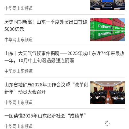
建设指南》的编制推进和《住宅项目规范》的
中华网山东频道
修订升级，我国住宅建设标准正经历重大变
历史同期新高！山东一季度外贸出口首破
革。其中，将住宅层高标准提升至不低于3米，
5000亿元
为提升住宅品质按下了“空间革命”的启动
中华网山东频道
键。
山东十大天气气候事件揭晓——2025年成山东近74年来最热
2011年版《住宅设计规范》明确“住宅层
一年，10月中上旬遭遇最强连阴雨
高宜为2.80米”“卧室、起居室(厅)的室内净高
中华网山东频道
不应低于2．40米”。然而，经过十几年的发
展，这两项标准已无法满足人民群众对于改善
山东省地矿局2026年工作会议暨“改革创
新年”动员大会召开
居住条件的新期待。
中华网山东频道
一方面，随着生活水平和营养状况的提
升，中国人平均身高增长，对层高的要求相应
一图读懂2025年山东经济社会“成绩单”
提高；另一方面，采光、通风等住宅性能指标
中华网山东频道