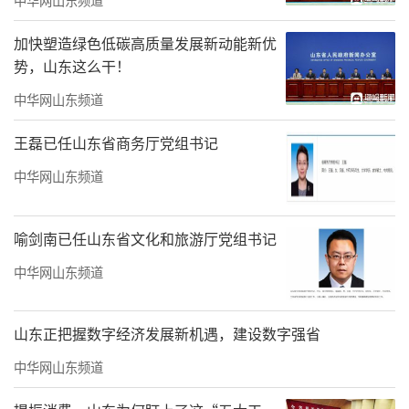
加快塑造绿色低碳高质量发展新动能新优
势，山东这么干！
中华网山东频道
▲氤氲意境上风上水
王磊已任山东省商务厅党组书记
从湖北荆门远道而来的百年对节白蜡古木
中华网山东频道
盘旋交错，与从山东泰山移植而来的苍劲黑松
相映成趣。这些跨越千里的精品原木，经过全
喻剑南已任山东省文化和旅游厅党组书记
冠移植和精心栽培，为小区园林注入了浓郁的
中华网山东频道
自然韵味。
山东正把握数字经济发展新机遇，建设数字强省
中华网山东频道