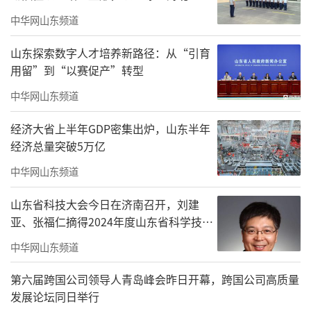
430㎡奢阔大平层，凭借独特魅力成为当地“现
中华网山东频道
象级产品”，推动太原豪宅市场迈入新的高
度。
山东探索数字人才培养新路径：从“引育
用留”到“以赛促产”转型
山水园林，意境天成
中华网山东频道
君一·太原海尚府本次实景盛放的园林，
经济大省上半年GDP密集出炉，山东半年
如一幅徐徐展开的山水画卷，意境层层递进，
经济总量突破5万亿
将自然之美与风雅之韵深度融合。
中华网山东频道
景观示范区核心处，一面水景墙映入眼
山东省科技大会今日在济南召开，刘建
帘，它采用巴西进口的“宇宙金”大理石，底
亚、张福仁摘得2024年度山东省科学技术
色神秘深邃，独特的金色脉络璀璨奢华，尽显
奖最高奖！
中华网山东频道
非凡格调。
第六届跨国公司领导人青岛峰会昨日开幕，跨国公司高质量
发展论坛同日举行