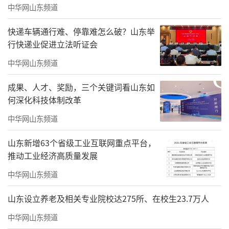
来极致舒适的居住感受。
中华网山东频道
从50万天然珍石的甄选到1mm误差的苛
快递车辆通行难、停靠难怎么破？山东举
行快递业促进立法听证会
求，从五恒空气系统的舒享到全屋智慧的体
验，君一始终以“当下极致”为起点。未来，
中华网山东频道
君一将继续在材质的珍稀里挖潜，在工艺的毫
成果、人才、奖励，三个关键词看山东如
厘间精进，让科技与人文的融合更深入生活肌
何深化科技体制改革
理。
中华网山东频道
责任编辑：董硕
山东新增63个省级工业互联网重点平台，
推动工业经济高质量发展
中华网山东频道
山东设立养老及相关专业院校达275所、在校生23.7万人
中华网山东频道