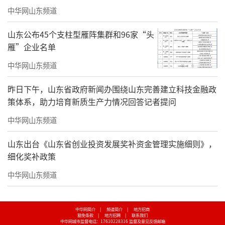
中华网山东频道
山东公布45个支柱型雁阵集群和96家“头
雁”企业名单
中华网山东频道
昨日下午，山东省政府新闻办围绕山东完善建立科技金融政
策体系，助力培育新质生产力情况回答记者提问
中华网山东频道
山东出台《山东省创业投资发展奖补资金管理实施细则》，
细化奖补政策
中华网山东频道
中华网简介
|
频道简介
|
地方招商
豁免条款
|
地方招聘
|
联系我们
中华网城市监督电话：17610228316
监督及意见反馈邮箱