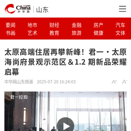
山东
要闻
地市
财经
金融
房产
汽车
书画
艺术
教育
旅游
健康
文体
太原高端住居再攀新峰！君一・太原
海尚府景观示范区＆1.2 期新品荣耀
启幕
中华网山东频道
2025-07-20 16:24:03