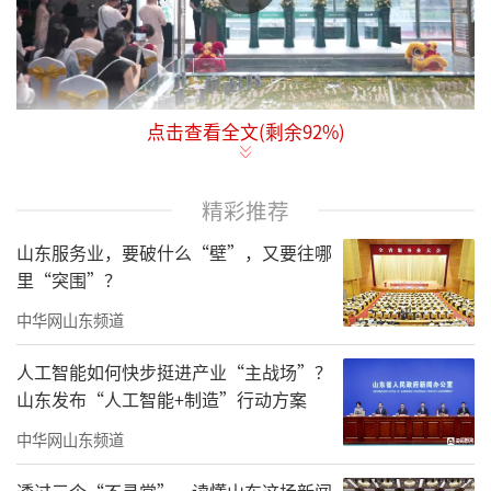
点击查看全文(剩余
92
%)
7月19日，君一・太原海尚府景观示范区&
1.2期奢装样板间盛大启幕，上演一场聚焦全城
精彩推荐
目光的盛宴。上风上水、灵动生趣的美学园
境，430㎡的天幕平墅，以及在奢适尺度中实现
山东服务业，要破什么“壁”，又要往哪
里“突围”？
功能美学统一的255㎡科技美宅，以震撼之姿惊
艳太原，众多用户、媒体纷至沓来，共同见证
中华网山东频道
这一非凡时刻。
人工智能如何快步挺进产业“主战场”？
山东发布“人工智能+制造”行动方案
深耕龙城，匠筑高端
中华网山东频道
君一，作为“中国房企百强”，始终坚守
透过三个“不寻常”，读懂山东这场新闻