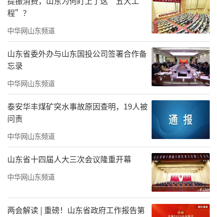
提振消费，山东为何盯上了这“五大工
程”？
中华网山东频道
山东省委外办与山东国投公司签署合作备
忘录
▲珍木成林匠心绿意
中华网山东频道
在这里，水景映画、奢石生辉，氤氲意
泰安华丰煤矿突水事故原因查明，19人被
境、上风上水，叠水潺潺、灵动生趣，珍木成
问责
林，匠心绿意，每一处都彰显着园林的独特魅
中华网山东频道
力。
山东省十四届人大三次会议隆重开幕
奢阔空间，智慧体验
中华网山东频道
当人生成就斐然，豪宅自然便成了一种生
活方式，关乎高度，亦通气度。
两会解读 | 重磅！山东省政府工作报告第