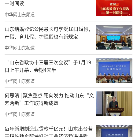
一时间读
君一·太原海尚府430㎡鼎奢产品，再一次
中华网山东频道
刷新了太原高端住居新天际。
山东结婚登记公民最长可享受18日婚假，
5室2厅4卫+独立保姆套房的殿堂级格局，
产假、育儿假、护理假也有新规定
堪称太原目前最奢阔的顶豪大平层。
中华网山东频道
“山东省政协十三届三次会议”于1月19
日上午开幕，会期4天半
中华网山东频道
何思清 | 聚焦重点 靶向发力 推动山东“文
艺两新”工作取得新成效
▲极致奢阔的尺度，引领太原豪宅市场
中华网山东频道
电视背景墙甄选与南非钻石同一矿脉的珍
每年新增制造业贷款千亿元！山东出台若
稀“蓝翡翠”天然石材，其磅礴纹理与天然气
干措施助企帮扶推动工业经济稳进提质