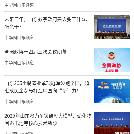
中华网山东频道
未来三年，山东数字政府建设要干什么、
怎么干？
中华网山东频道
全国政协十四届三次会议闭幕
中华网山东频道
▲巴西进口的“宇宙金”大理石水景墙
约380平方米的主题水景区，精巧融入元宝
山东235个制造业单项冠军领跑全国，超
潭、鱼跃潭、如意桥、泰山景石及全域雾喷系
七成民企参与打造中国向“新”力！
统，氤氲水汽间巧妙摹绘泰山云海奇观，营
中华网山东频道
造“上风上水”的祥瑞福地。
2025年山东将力争突破AI大模型、硫化物
固态电池等核心技术瓶颈
中华网山东频道