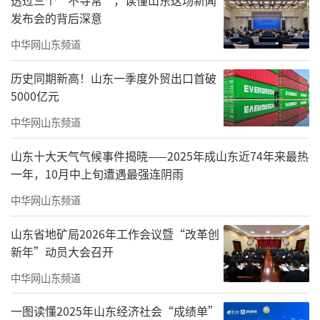
对好产品、好品质的执着追求。以青岛为大本
发布会的背后深意
营，在天津、太原、济南等全国10余个城市，
中华网山东频道
打造了80多个住居产品、产业园区和高端商
业，多个项目荣获“广厦奖”“人居梦想好房
历史同期新高！山东一季度外贸出口首破
子”，成为行业领先的智慧住居服务商。
5000亿元
中华网山东频道
山东十大天气气候事件揭晓——2025年成山东近74年来最热
一年，10月中上旬遭遇最强连阴雨
中华网山东频道
山东省地矿局2026年工作会议暨“改革创
新年”动员大会召开
中华网山东频道
一图读懂2025年山东经济社会“成绩单”