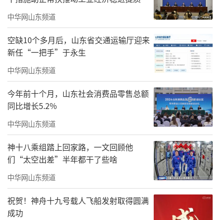
韵，如同浩瀚星河入室，奢华尽显，成为空间
中华网山东频道
无可争议的视觉焦点与尊贵基石。
空缺10个多月后，山东省交通运输厅迎来
君一还携手高端家居品牌“博洛尼”，实
新任“一把手”于永生
现超高规格全屋高端定制。以玄关柜为例，柜
中华网山东频道
门甄选顶级天然橡木皮饰面，选材极为苛刻，
今年前十个月，山东社会消费品零售总额
仅选用橡木树干中间部分，每颗橡木利用率低
同比增长5.2%
于20％，历经3道油漆、55道严苛工序，确保每
中华网山东频道
一块都拥有独一无二的天然纹理。
神十八乘组踏上回家路，一文回顾他
们“太空出差”半年都干了些啥
中华网山东频道
祝贺！神舟十九号载人飞船发射取得圆满
成功