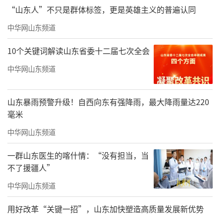
“山东人”不只是群体标签，更是英雄主义的普遍认同
中华网山东频道
10个关键词解读山东省委十二届七次全会
中华网山东频道
山东暴雨预警升级！自西向东有强降雨，最大降雨量达220
毫米
中华网山东频道
▲君一·太原海尚府430㎡样板间卧室
一群山东医生的喀什情：“没有担当，当
同时，样板间搭载海尔全系智慧家庭系
不了援疆人”
统、全系卡萨帝高端厨电，通过智能语音、智
中华网山东频道
能遮阳、智慧照明、智慧厨房、五恒空气系统
用好改革“关键一招”，山东加快塑造高质量发展新优势
等全屋智慧体验，让科技与生活深度共融，带