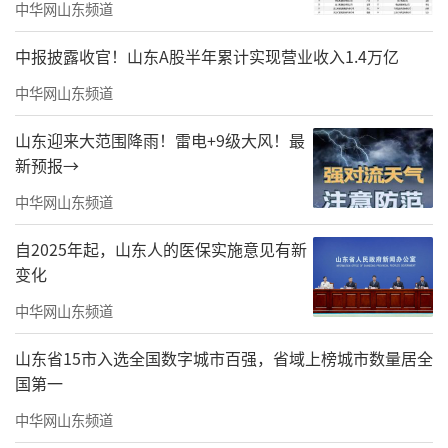
中华网山东频道
▲君一·太原海尚府厨房全系配备卡萨帝高端厨电
中报披露收官！山东A股半年累计实现营业收入1.4万亿
此外，样板间采用“会呼吸的墙板”科
中华网山东频道
技，实现无胶锁扣安装，墙板背面空气流通，
有效降低墙板吸潮变形几率，保温隔音效果提
山东迎来大范围降雨！雷电+9级大风！最
升30%。
新预报→
中华网山东频道
储物间采用镜面空间设计，内设整面高平
整度镜墙，平整度达汽车级9.8标准，与汽车后
自2025年起，山东人的医保实施意见有新
视镜同级别，无变形、漏光。
变化
中华网山东频道
卧室门框采用极窄金属门框，误差需控制
在1mm以内才能确保门的安装精准。门框与踢
山东省15市入选全国数字城市百强，省域上榜城市数量居全
国第一
脚线同材质同色，整体性更强，尽显君一的精
工细作。
中华网山东频道