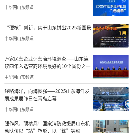
中华网山东频道
“硬核”创新，实干山东拼出2025新图景
中华网山东频道
万家民营企业评营商环境调查——山东连
▲君一成为行业领先的智慧住居服务商
续四年入选营商环境最好的10个省份之一
从青岛到龙城，君一深耕太原近十年，在
中华网山东频道
晋阳湖畔匠筑高端“府系”产品——太原海尚
经略海洋，向海图强——2025山东海洋发
府，打造太原学府、太原国际广场等住宅与商
展成果展昨日在青岛启幕
业项目，见证并参与了太原这座城市的飞速发
中华网山东频道
展。为满足太原鼎层人士对美好生活的向往，
强作风，砺精兵！国家消防救援局山东机
君一此次带来了超越想象的力作——太原海尚府
动队伍以“站”塑形，以“练”铸魂