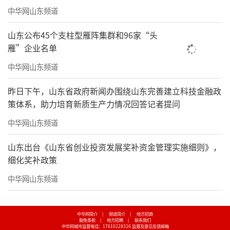
中华网山东频道
山东公布45个支柱型雁阵集群和96家“头
雁”企业名单
中华网山东频道
昨日下午，山东省政府新闻办围绕山东完善建立科技金融政
策体系，助力培育新质生产力情况回答记者提问
中华网山东频道
山东出台《山东省创业投资发展奖补资金管理实施细则》，
细化奖补政策
中华网山东频道
中华网简介
|
频道简介
|
地方招商
豁免条款
|
地方招聘
|
联系我们
中华网城市监督电话：17610228316
监督及意见反馈邮箱