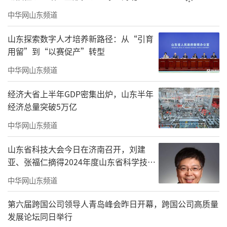
0年。
中华网山东频道
现在，集团又提出了未来五十年的发展目
山东探索数字人才培养新路径：从“引育
标。我想要把实现这个目标的思想和行动统一
用留”到“以赛促产”转型
到今年两会期间李强总理在政府工作报告当中
中华网山东频道
针对住宅问题说的一段话：适应人民群众高品
经济大省上半年GDP密集出炉，山东半年
质居住的需要，完善标准规范，推动建设安全
经济总量突破5万亿
舒适绿色智慧的好房子。
中华网山东频道
首先要理解什么是高品质的住宅。高品质
山东省科技大会今日在济南召开，刘建
住宅包括两个方面，一个是质量，一个是功
亚、张福仁摘得2024年度山东省科学技术
能。这两个东西是同一个事物的两个方面。没
奖最高奖！
中华网山东频道
有质量的功能是不可能持续的。一个房子功能
很齐全，但是质量不好它就无法保证功能的正
第六届跨国公司领导人青岛峰会昨日开幕，跨国公司高质量
发展论坛同日举行
常发挥。同样，没有功能的质量，也不能满足