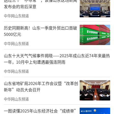
发布会的背后深意
控股集团成立50周年。
中华网山东频道
回顾绿地泉集团50年的发展，我想可以用
四句话来概括：50年光阴荏苒，50年岁月峥
历史同期新高！山东一季度外贸出口首破
5000亿元
嵘，50年厚道经营，50年成效斐然。绿地泉集
中华网山东频道
团之所以能在峥嵘的岁月中取得斐然的成效，
可以归纳为三点：一是凝结了企业文化、二是
山东十大天气气候事件揭晓——2025年成山东近74年来最热
历练了企业队伍、三是打造了企业良品。
一年，10月中上旬遭遇最强连阴雨
中华网山东频道
11层的贵宾室有一幅字画，6个字——敬天
礼地爱人。这6个字体现的是中国优秀传统文
山东省地矿局2026年工作会议暨“改革创
化，如今绿地泉集团对这6个字赋予了现代含
新年”动员大会召开
义，集中体现在绿地泉集团厚道经营的理念和5
中华网山东频道
0年的发展历程中。一个企业没有文化就相当于
一图读懂2025年山东经济社会“成绩单”