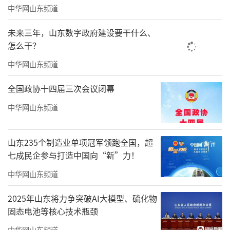
中华网山东频道
当下或是今后人民群众居住的需要。因为房子
是为人服务的，而人的需求是随着经济社会的
未来三年，山东数字政府建设要干什么、
发展，随着时代的进步不断提高的。例如，过
怎么干？
去我们的住宅里没有洗浴的功能，如果要洗
中华网山东频道
浴，单位有浴池，社会上也有公共浴池，或是
全国政协十四届三次会议闭幕
单位发澡票或是自己买澡票去洗浴。但是，现
中华网山东频道
在的住宅如果没有这一项功能，就不能满足居
住需要，这个房子就不好销售了。
山东235个制造业单项冠军领跑全国，超
所以，对住宅的认识和理解，首先要搞清
七成民企参与打造中国向“新”力！
人民群众高品质居住需要的具体内涵。明确了
中华网山东频道
这个内涵，我们就有了发展方向，有了发展目
2025年山东将力争突破AI大模型、硫化物
标，就可以以目标为导向以解决实现目标过程
固态电池等核心技术瓶颈
当中的问题为导向，研究解决企业和行业发展
中华网山东频道