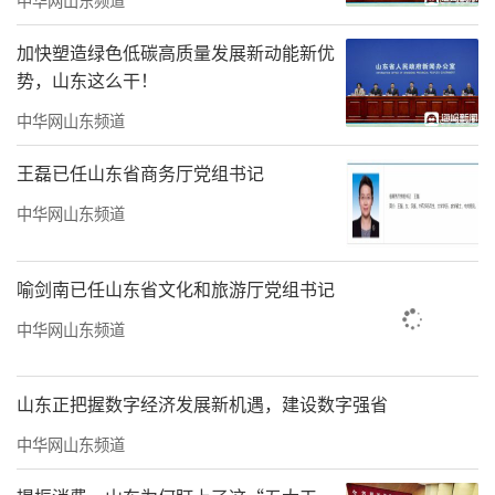
当中遇到的问题。所以，未来的50年一定要牢
牢把握住人民群众在经济社会发展过程当中需
加快塑造绿色低碳高质量发展新动能新优
势，山东这么干！
求的变化，住宅发展的变化。
中华网山东频道
当前房地产行业确实遇到了一些困难，这
王磊已任山东省商务厅党组书记
些困难是房地产行业转型过程当中必然会遇到
的困难，也是必须面对的困难。问题的关键在
中华网山东频道
于，看到了困难不应该产生消极的态度，而应
该增强解决克服困难的决心和信心。绿地泉集
喻剑南已任山东省文化和旅游厅党组书记
团在过去50年发展过程当中，回想每走的一
中华网山东频道
步，都是解决困难克服困难的过程。同样，今
后的发展也要坚持这股韧性，也要有这种精
山东正把握数字经济发展新机遇，建设数字强省
神。
中华网山东频道
我总讲一个观点，住宅是与人类共存的一