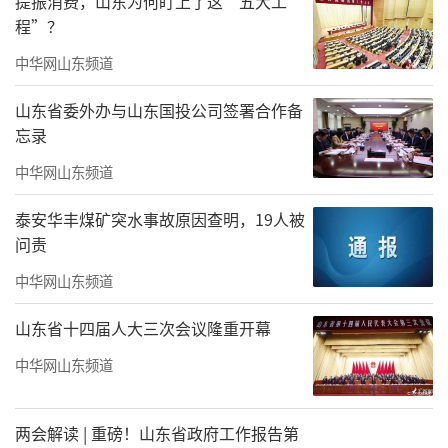
提振消费，山东为何盯上了这“五大工
项产业。因为这个地球上只要有人，就会有居
程”？
住的需要，有居住的需要就一定会有人建造房
中华网山东频道
子，因而就要有房地产业。这个月初，中日韩
山东省委外办与山东国投公司签署合作备
三方举办中日韩居住问题国际研讨会，我在会
忘录
上说了两句话，我说，住宅是社会问题，是与
中华网山东频道
人类共存的产业，因为没有一个人可以独立于
住宅之外生存和生活。同样，没有一栋住宅可
泰安华丰煤矿突水事故原因查明，19人被
问责
以脱离人类社会孤立的设计建造和使用。所以
住宅是和人类共存共生共同发展的，特别是在
中华网山东频道
当下要坚定这个理念，要明确发展目标，希望
山东省十四届人大三次会议隆重开幕
绿地泉集团在未来的50年，甚至更长的发展过
中华网山东频道
程中，秉持初心，坚定信念，克服困难，为企
业的发展，为我们房地产行业的发展做出应有
两会解读 | 重磅！山东省政府工作报告第