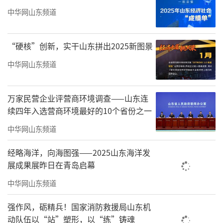
一个人没有灵魂。没有灵魄的人则一事无成。
中华网山东频道
所以绿地泉集团50年的发展，首先归因于企业
文化。第二历练了企业队伍。这支队伍，是集
“硬核”创新，实干山东拼出2025新图景
团50年发展历程中克服困难不断前行的骨干。
中华网山东频道
一个企业没有骨干队伍，就相当于一个人没有
骨架。一个没有骨架的人，站不稳，也走不
万家民营企业评营商环境调查——山东连
好。今天为50年的成绩欣喜之时，一定要充分
续四年入选营商环境最好的10个省份之一
肯定50年来历届历代职工为集团发展做出的贡
中华网山东频道
献。第三就是建造了企业良品。从上个世纪八
十年代设计建造燕子山居住小区获得联合国人
经略海洋，向海图强——2025山东海洋发
居奖，到现在建成了功能质量服务更好的小
展成果展昨日在青岛启幕
区，都得到了居住者的赞同。这就是房地产行
中华网山东频道
业发展进程中的优品良品。所以说，绿地泉集
强作风，砺精兵！国家消防救援局山东机
团50年的发展是不平凡的50年，也是不寻常的5
动队伍以“站”塑形，以“练”铸魂