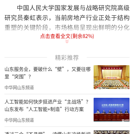
中国人民大学国家发展与战略研究院高级
研究员秦虹表示，当前房地产行业正处于结构
重塑的关键阶段，市场格局呈现出鲜明的分化
点击查看全文(剩余
82
%)
特征，市场的复杂性和多元性愈发凸显。
今年以来，在全国房地产整体销售市场增
精彩推荐
长尚未转正的大背景下，部分热点城市凭借扎
山东服务业，要破什么“壁”，又要往哪
实的基本面、精准的政策支持和有效的市场供
里“突围”？
给，率先展现出回稳态势。
中华网山东频道
中央经济工作会议
提出，因城施策控增
人工智能如何快步挺进产业“主战场”？
量、去库存、优供给，鼓励收购存量商品房重
山东发布“人工智能+制造”行动方案
点用于保障性住房等。深化住房公积金制度改
中华网山东频道
革，有序推动“好房子”建设。
透过三个“不寻常”，读懂山东这场新闻