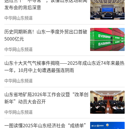
国家发展改革委宏观经济研究院研究员刘
发布会的背后深意
琳说，中国城镇化发展已从快速增长期转为稳
中华网山东频道
定发展期，城市发展模式也已从过去大规模增
量扩张为主，转向以存量提质增效为主，房地
历史同期新高！山东一季度外贸出口首破
5000亿元
产市场供求关系发生重大变化。“控增量、去
库存、优供给”的调控政策，正是适应这一转
中华网山东频道
变作出的重要调整。
山东十大天气气候事件揭晓——2025年成山东近74年来最热
一年，10月中上旬遭遇最强连阴雨
“一方面，住房需求总量趋于减少，要控
中华网山东频道
制房地产新增供给；另一方面，要加快推动存
量商品房去库存。”刘琳表示，要以新需求引
山东省地矿局2026年工作会议暨“改革创
领新供给，以新供给创造新需求。安全、舒
新年”动员大会召开
适、绿色、智慧的“好房子”建设，转移人口
中华网山东频道
市民化以及城市更新等，都将形成房地产领域
一图读懂2025年山东经济社会“成绩单”