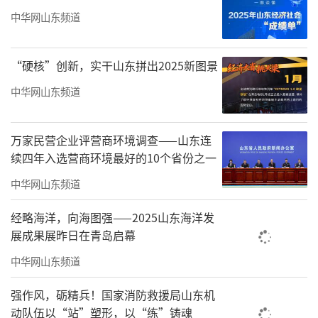
新的供需增长点，有助于稳定房地产市场，推
中华网山东频道
动房地产高质量发展。
中央经济工作会议
还提出“加快构建房地
“硬核”创新，实干山东拼出2025新图景
产发展新模式”。
中华网山东频道
浙江工业大学中国住房和房地产研究院院
长虞晓芬表示，加快构建房地产发展新模式，
万家民营企业评营商环境调查——山东连
是房地产市场平稳健康发展的根本举措。应坚
续四年入选营商环境最好的10个省份之一
持长短结合、标本兼治，改革完善商品房开
中华网山东频道
发、融资、销售等基础性制度，推动房地产供
经略海洋，向海图强——2025山东海洋发
需平衡、市场稳定。
展成果展昨日在青岛启幕
“下一步，各地应按照会议要求，尊重市
中华网山东频道
场规律，因城施策、精准发力，有效对接人民
强作风，砺精兵！国家消防救援局山东机
群众对美好居住生活的向往，促进房地产市场
动队伍以“站”塑形，以“练”铸魂