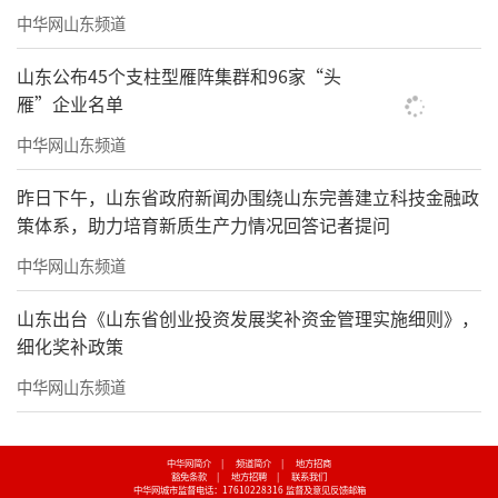
中华网山东频道
山东公布45个支柱型雁阵集群和96家“头
雁”企业名单
中华网山东频道
昨日下午，山东省政府新闻办围绕山东完善建立科技金融政
策体系，助力培育新质生产力情况回答记者提问
中华网山东频道
山东出台《山东省创业投资发展奖补资金管理实施细则》，
细化奖补政策
中华网山东频道
中华网简介
|
频道简介
|
地方招商
豁免条款
|
地方招聘
|
联系我们
中华网城市监督电话：17610228316
监督及意见反馈邮箱