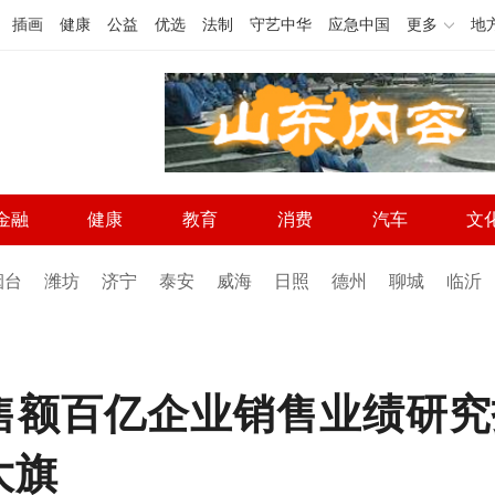
插画
健康
公益
优选
法制
守艺中华
应急中国
更多
地
金融
健康
教育
消费
汽车
文
烟台
潍坊
济宁
泰安
威海
日照
德州
聊城
临沂
销售额百亿企业销售业绩研
大旗