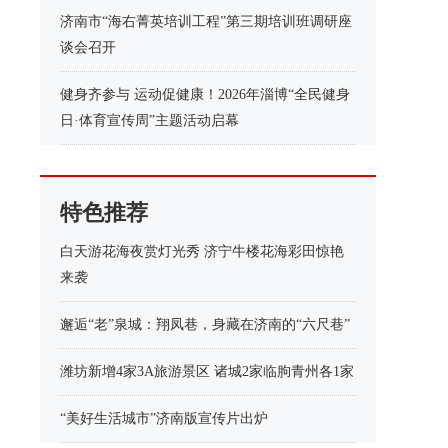
济南市“海右菁英培训工程”第三期培训班调研座
谈会召开
健身齐参与 运动促健康！2026年淄博“全民健身
日·体育宣传周”主题活动启幕
特色推荐
白天游花海夜赏灯光秀 济宁牛楼花海彩田惊艳
来袭
邂逅“老”泉城：翔凤巷，身藏在济南的“六尺巷”
潍坊新增4家3A旅游景区 诸城2家临朐青州各1家
“美好生活城市”济南版宣传片出炉