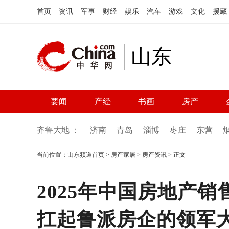
首页
资讯
军事
财经
娱乐
汽车
游戏
文化
援藏
山东
要闻
产经
书画
房产
齐鲁大地 ：
济南
青岛
淄博
枣庄
东营
当前位置：
山东频道首页
>
房产家居
>
房产资讯
> 正文
2025年中国房地产
扛起鲁派房企的领军