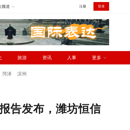
方频道
注册
登录
化
旅游
资讯
人事
更多
菏泽
滨州
究报告发布，潍坊恒信