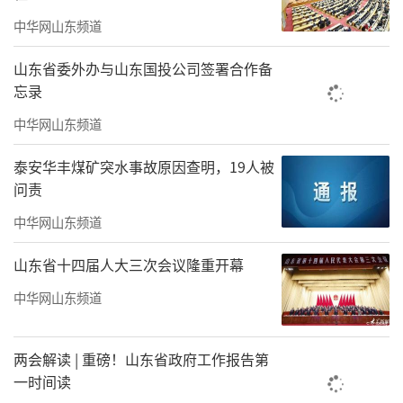
场竞争力。同时，超六成企业管理者认为，入
中华网山东频道
驻绿色商务建筑，可展现企业可持续发展理
念，塑造差异化品牌形象，助力经营稳步提
山东省委外办与山东国投公司签署合作备
升。
忘录
中华网山东频道
项目遵循建筑全生命周期低碳理念，有效
降低楼宇碳足迹，契合城市碳中和发展节奏。
泰安华丰煤矿突水事故原因查明，19人被
相较于常规商务建筑，项目在能源利用、碳排
问责
放管控方面具备明显优势。同时LEED体系以人
中华网山东频道
为本的核心标准，搭配项目HEALTH OFFICE健
山东省十四届人大三次会议隆重开幕
康配套，打造恒温鲜氧的舒适办公场景，能够
中华网山东频道
有效提升员工办公体验与团队凝聚力，助力企
业人才留存与效能提升。
两会解读 | 重磅！山东省政府工作报告第
依托绿色幕墙、恒温恒湿、大面积自然光
一时间读