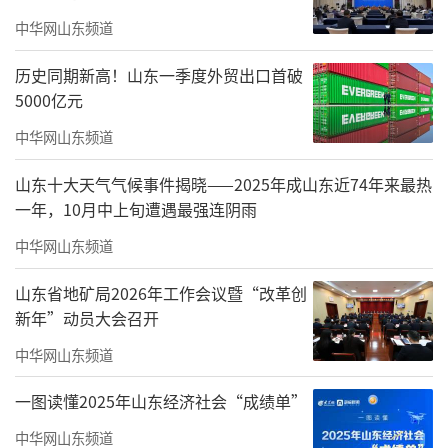
中华网山东频道
历史同期新高！山东一季度外贸出口首破
5000亿元
中华网山东频道
积极响应国家双碳发展相关部署，兼具健
山东十大天气气候事件揭晓——2025年成山东近74年来最热
康属性与低碳标准的第五代商务写字楼，正成
一年，10月中上旬遭遇最强连阴雨
为城市优质企业总部的优先选择。近日，青岛
中华网山东频道
银丰财富广场B区超高层顺利获得LEED金级绿
山东省地矿局2026年工作会议暨“改革创
色建筑认证，项目融合国际绿色建筑评价体系
新年”动员大会召开
与自研HEALTH OFFICE健康办公体系双重优
中华网山东频道
势，打造适配青岛城市发展特色的山海办公空
一图读懂2025年山东经济社会“成绩单”
间，为青岛商务建筑绿色低碳转型、高质量可
持续发展注入全新动能。
中华网山东频道