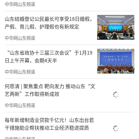
引入等精细化低碳设计，项目持续降低楼宇综
中华网山东频道
合能耗，以绿色建筑实践助力区域低碳产业升
山东结婚登记公民最长可享受18日婚假，
级。
产假、育儿假、护理假也有新规定
中华网山东频道
“山东省政协十三届三次会议”于1月19
日上午开幕，会期4天半
中华网山东频道
何思清 | 聚焦重点 靶向发力 推动山东“文
艺两新”工作取得新成效
中华网山东频道
HEALTH OFFICE理念
每年新增制造业贷款千亿元！山东出台若
干措施助企帮扶推动工业经济稳进提质
硬件配套匹配LEED绿色评价要求
中华网山东频道