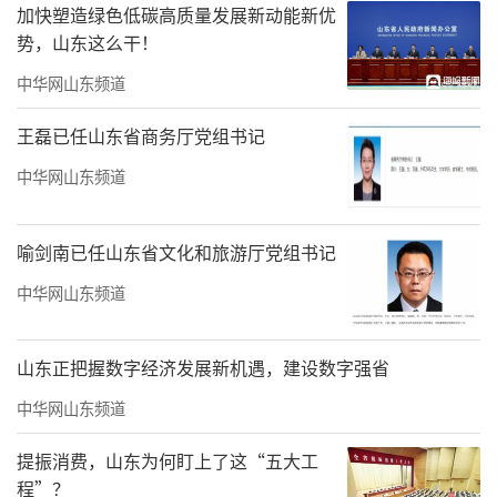
加快塑造绿色低碳高质量发展新动能新优
绿色认证为企业经营赋能增效
势，山东这么干！
LEED认证并非单一的绿色荣誉标识，可从
中华网山东频道
经济、环境、健康三大维度，助力企业构建长
王磊已任山东省商务厅党组书记
期可持续经营优势，全方位赋能高质量发展。
中华网山东频道
结合行业研究数据来看，取得LEED认证的
商务楼宇，具备良好的长效运营价值，能够为
喻剑南已任山东省文化和旅游厅党组书记
企业资产稳健发展提供保障。依托节能、节
中华网山东频道
水、智能管控等系统化绿色设计，项目整体运
营能耗可节约约20%，有效降低企业长期运营
山东正把握数字经济发展新机遇，建设数字强省
成本。仲量联行调研数据显示，绿色认证楼宇
中华网山东频道
市场表现更为稳健，租赁认可度、资产回报率
相对更优，能够助力企业提升资产流动性与市
提振消费，山东为何盯上了这“五大工
程”？