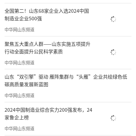
全国第二！山东68家企业入选2024中国
制造业企业500强
中华网山东频道
聚焦五大重点人群——山东实施五项提升
行动全面提升公民科学素质
HEALTH·超奢配置
中华网山东频道
高标准打造约10米精装挑高大堂，采用天
山东“双引擎”驱动 雁阵集群与“头雁”企业共绘绿色低
碳高质量发展新蓝图
然大理石与定制铝板饰面，搭配空调+地暖双温
控系统。配备18部原装通力高速电梯，最高梯
中华网山东频道
速约6m/s，引入电梯目的层预选技术，智慧派
2024中国制造业综合实力200强发布，24
梯，优化候梯体验。B区共规划1015席停车位，
家鲁企上榜
地下车库设精装独立门厅；配套约1000㎡员工
中华网山东频道