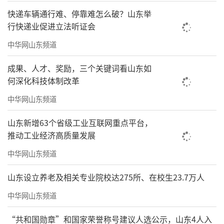
快递车辆通行难、停靠难怎么破？山东举
准。
行快递业促进立法听证会
中华网山东频道
成果、人才、奖励，三个关键词看山东如
何深化科技体制改革
中华网山东频道
山东新增63个省级工业互联网重点平台，
HEALTH·人性细节
推动工业经济高质量发展
中华网山东频道
标准层每层预留上下水接口，方便企业根
据自身业务规划调整办公布局；约15cm硫酸钙
山东设立养老及相关专业院校达275所、在校生23.7万人
架空地板，六面镀锌板全包防护，便于线路布
中华网山东频道
设与后期空间改造，减少二次装修建材损耗；
“共和国勋章”和国家荣誉称号建议人选公示，山东4人入