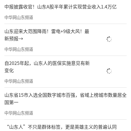
食堂，咖啡、商超、图文、快递等便民业态齐
中报披露收官！山东A股半年累计实现营业收入1.4万亿
全。40F打造特色共享空间、多功能会议室、休
中华网山东频道
闲接待空间，可承接商务会晤、客户接待、短
时休憩等多种场景，搭配大面积观景窗，兼顾
山东迎来大范围降雨！雷电+9级大风！最
商务使用与节能效果。
新预报→
中华网山东频道
自2025年起，山东人的医保实施意见有新
变化
中华网山东频道
山东省15市入选全国数字城市百强，省域上榜城市数量居全
国第一
中华网山东频道
HEALTH·健康办公
“山东人”不只是群体标签，更是英雄主义的普遍认同
配备24小时恒温空调与新风循环系统，全