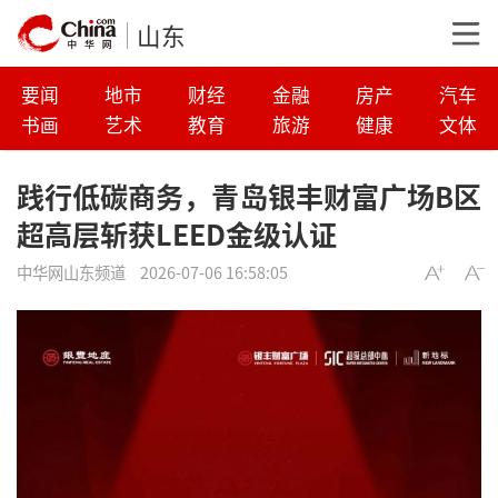
山东
要闻
地市
财经
金融
房产
汽车
书画
艺术
教育
旅游
健康
文体
践行低碳商务，青岛银丰财富广场B区
超高层斩获LEED金级认证
中华网山东频道
2026-07-06 16:58:05