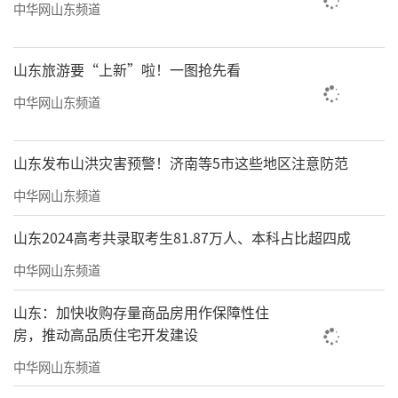
中华网山东频道
此次成功斩获LEED金级国际认证，是银丰
财富广场B区超高层深耕绿色低碳商务领域的重
山东旅游要“上新”啦！一图抢先看
要里程碑，亦是项目迭代升级的全新开端。未
中华网山东频道
来，项目将持续深耕第五代HEALTH OFFICE健
康商务赛道，不断完善硬件配套与全周期智慧
山东发布山洪灾害预警！济南等5市这些地区注意防范
运维服务，持续打磨低碳、舒适、健康、高效
中华网山东频道
的总部商务空间。依托金家岭CBD核芯区位优
山东2024高考共录取考生81.87万人、本科占比超四成
势，持续践行绿色可持续发展理念，助力青岛
商务建筑行业提质升级，赋能城市低碳经济高
中华网山东频道
质量发展。
山东：加快收购存量商品房用作保障性住
房，推动高品质住宅开发建设
中华网山东频道