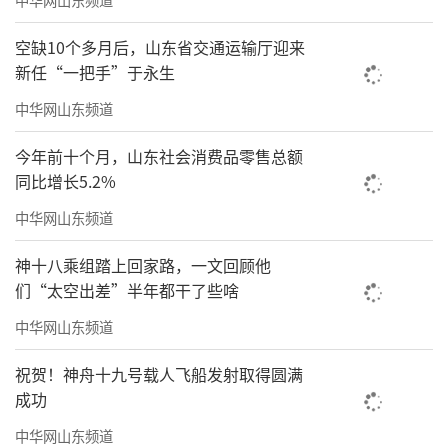
项目自规划建设阶段，银丰财富广场B区超
空缺10个多月后，山东省交通运输厅迎来
高层便将低碳、健康、可持续作为核心设计导
新任“一把手”于永生
向，六大HEALTH板块产品配置，全方位贴合LE
中华网山东频道
ED金级各项评分细则，升级青岛第五代健康商
务体验。
今年前十个月，山东社会消费品零售总额
同比增长5.2%
HEALTH·绿色幕墙
中华网山东频道
项目建筑外立面由行业知名幕墙企业江河
神十八乘组踏上回家路，一文回顾他
幕墙施工落地，透光率约47%，平衡自然采光
们“太空出差”半年都干了些啥
效果与隔热节能性能；弱化城市外部噪音干
中华网山东频道
扰，保障企业安静独立的办公环境。采用平推
窗结构，不占用室内实用面积，空气流通效果
祝贺！神舟十九号载人飞船发射取得圆满
成功
优于常规外悬窗，顺利通过国家检测中心3级撞
中华网山东频道
击安全检测。