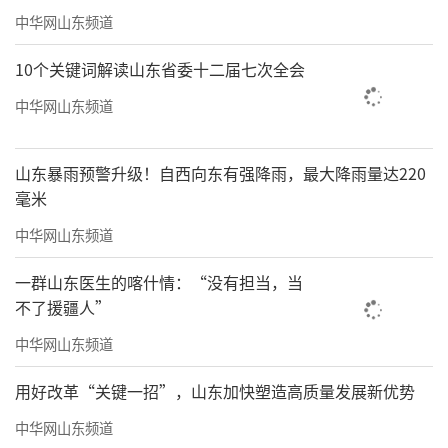
年稳定运行时长可达10个月，法定节假日同步
中华网山东频道
开放，改善传统写字楼温控限时使用的不便；
10个关键词解读山东省委十二届七次全会
项目单独铺设分层直饮水管路，引入浮山山泉
中华网山东频道
水源，每层设置独立取水点位，打造更健康的
办公饮水配套，新风设备可持续过滤、置换室
山东暴雨预警升级！自西向东有强降雨，最大降雨量达220
内空气，维持空间空气流通清新。
毫米
HEALTH·铂金空间
中华网山东频道
打造适配大中型企业的定制化办公空间，
一群山东医生的喀什情：“没有担当，当
不了援疆人”
设计兼顾实用性与观景体验：最高得房率约7
7%，标准层层高4.2米起，平面布局规整通透，
中华网山东频道
公共走廊宽度约2米，人员动线开阔；360°环幕
用好改革“关键一招”，山东加快塑造高质量发展新优势
观景界面最大化引入自然光，减少日间室内照
中华网山东频道
明用电，契合LEED自然光高效利用相关评价标