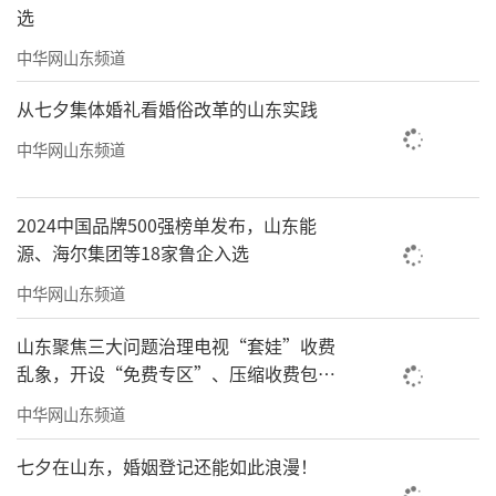
除市政基础供给外，增设2台柴油发电机、两座
选
大型蓄水池，确保写字楼的稳定运转，同时减
中华网山东频道
少设备频繁启停带来的能源浪费，长期践行低
碳运营思路。
从七夕集体婚礼看婚俗改革的山东实践
中华网山东频道
HEALTH·星级服务
银丰物业为国内百强物业之一，持有一级
2024中国品牌500强榜单发布，山东能
物业服务资质，同时为中国物业管理协会理事
源、海尔集团等18家鲁企入选
单位；五大自动化智慧服务，依托智能设备实
中华网山东频道
时监测、调节楼宇照明、空调、通风能耗，在
山东聚焦三大问题治理电视“套娃”收费
项目投入运营后持续落实LEED低碳管控相关要
乱象，开设“免费专区”、压缩收费包比
求，实现建筑全周期绿色运维。
例70%以上
中华网山东频道
持续深耕
七夕在山东，婚姻登记还能如此浪漫！
构筑青岛低碳商务新标杆