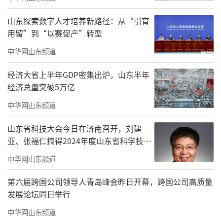
级认证，是项目从前期方案规划、建材甄选、
山东探索数字人才培养新路径：从“引育
机电系统搭建，到后期长效运营规划，全程对
用留”到“以赛促产”转型
照国际低碳建造规范收获的专业认可。项目以H
中华网山东频道
EALTH OFFICE理念设计逻辑贯穿建筑打造全过
经济大省上半年GDP密集出炉，山东半年
程，在能源节约、室内空气品质、水资源循
经济总量突破5万亿
环、人性化空间营造等多个评价维度均交出优
中华网山东频道
质答卷，也是青岛同时落地LEED金级标准与完
整健康办公配套的超高层项目之一，直观展现
山东省科技大会今日在济南召开，刘建
本地商务建筑在可持续发展赛道的建设实力。
亚、张福仁摘得2024年度山东省科学技术
奖最高奖！
中华网山东频道
第六届跨国公司领导人青岛峰会昨日开幕，跨国公司高质量
发展论坛同日举行
中华网山东频道