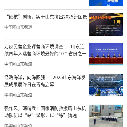
国际绿色建筑权威认证
“硬核”创新，实干山东拼出2025新图景
LEED金级的行业价值
中华网山东频道
LEED 全称为“能源与环境设计先锋"(Lead
ership inEnergy and Environmental Desig
万家民营企业评营商环境调查——山东连
续四年入选营商环境最好的10个省份之一
n)，是由美国绿色建筑委员会(USGBC)建立并
推行的全球最权威绿色建筑评价体系，被公认
中华网山东频道
为目前世界各国建筑环保评估、绿色建筑评估
经略海洋，向海图强——2025山东海洋发
及建筑可持续性评估标准中最完善、最具影响
展成果展昨日在青岛启幕
力的标杆，在全球 186 个国家和地区，获得超
中华网山东频道
过197.000 个项目的广泛应用。数据来源：202
强作风，砺精兵！国家消防救援局山东机
4年USGBC《影响力报告》
动队伍以“站”塑形，以“练”铸魂
银丰财富广场B区超高层能够取得LEED金
中华网山东频道