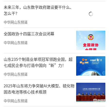
无淡季”的跨品类产品组合，巩固市场地位并
未来三年，山东数字政府建设要干什么、
开辟新的增长极。
怎么干？
青岛啤酒表示，通过本次股权收购，将进
中华网山东频道
一步拓宽公司产品和业务领域，增强公司可持
全国政协十四届三次会议闭幕
续发展能力，推动公司高质量发展，符合公司
中华网山东频道
的长远发展及全体股东的利益。
分析人士指出，青岛啤酒此次收购是头部
山东235个制造业单项冠军领跑全国，超
酒企布局多元赛道的又一案例。近年来，白
七成民企参与打造中国向“新”力！
酒、啤酒、黄酒等细分品类企业纷纷通过并
中华网山东频道
购、联名等方式拓展边界，以应对消费需求多
2025年山东将力争突破AI大模型、硫化物
元化趋势。青岛啤酒依托即墨黄酒的区域文化I
固态电池等核心技术瓶颈
P与产品特色，有望在黄酒高端化、年轻化转型
中华网山东频道
中抢占先机，同时为自身业绩增长开辟第二曲