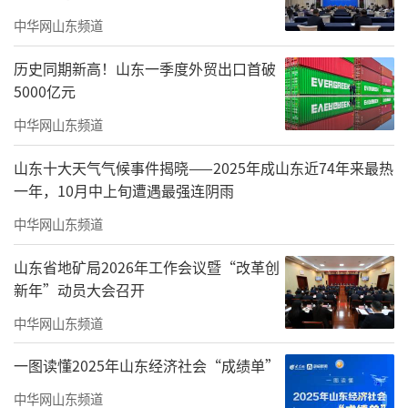
司、山东鲁锦进出口集团有限公司及即墨黄酒
中华网山东频道
签署《股权转让协议》，以现金方式受让两家
原股东合计持有的即墨黄酒全部股权。据天眼
历史同期新高！山东一季度外贸出口首破
查APP显示，即墨黄酒注册资本为人民币5500
5000亿元
万元，由新华锦集团持有45.45%的股权，鲁锦
中华网山东频道
集团持有54.55%的股权。
山东十大天气气候事件揭晓——2025年成山东近74年来最热
一年，10月中上旬遭遇最强连阴雨
公告中提到，截至2024年12月31日，即墨
黄酒总资产为人民币90810万元，净资产为人民
中华网山东频道
币20304万元。交易对价以目标公司截至2024
山东省地矿局2026年工作会议暨“改革创
年底的净资产评估值为基准，叠加过渡期内损
新年”动员大会召开
益调整金额确定，最终交易价格符合行业市盈
中华网山东频道
率水平及商业原则。
一图读懂2025年山东经济社会“成绩单”
即墨黄酒作为中国北方黄酒的代表性企
中华网山东频道