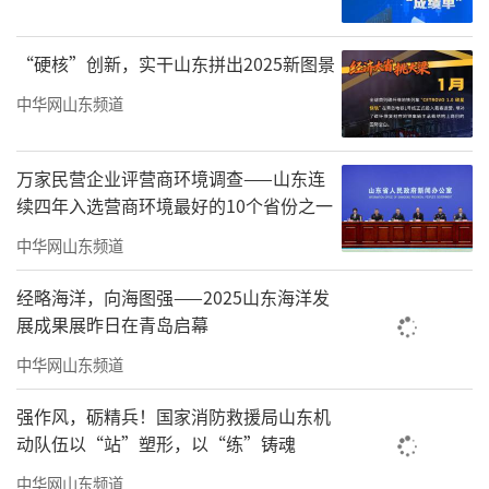
业，其前身可追溯至1949年，旗下“即墨”牌
老酒以微苦焦香风味闻名，拥有深厚的历史文
“硬核”创新，实干山东拼出2025新图景
化积淀。2024年，该公司实现主营业务收入1.6
中华网山东频道
6亿元，净利润3047万元，同比分别增长13.5%
和38.0%，展现出较强的盈利能力。
万家民营企业评营商环境调查——山东连
续四年入选营商环境最好的10个省份之一
中华网山东频道
经略海洋，向海图强——2025山东海洋发
展成果展昨日在青岛启幕
中华网山东频道
强作风，砺精兵！国家消防救援局山东机
动队伍以“站”塑形，以“练”铸魂
中华网山东频道