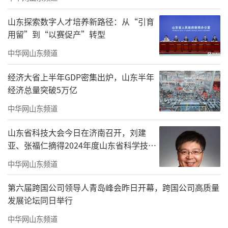
淡旺季互补、渠道资源共享
山东探索数字人才培养新路径：从“引育
青岛啤酒在公告中明确，本次收购旨在通
用留”到“以赛促产”转型
过产业协同推动多元化发展，提升企业竞争
中华网山东频道
力。一方面，即墨黄酒与青岛啤酒同属发酵酒
类行业，双方在品牌推广、销售网络及渠道资
经济大省上半年GDP密集出炉，山东半年
经济总量突破5万亿
源上具备高度协同潜力。青岛啤酒可借助自身
成熟的全国化渠道体系，加速即墨黄酒的市场
中华网山东频道
渗透；而即墨黄酒的传统文化属性，也将为青
山东省科技大会今日在济南召开，刘建
岛啤酒的多元化产品矩阵注入差异化竞争力。
亚、张福仁摘得2024年度山东省科学技术
奖最高奖！
另一方面，啤酒与黄酒的销售淡旺季存在
中华网山东频道
天然互补性。啤酒消费旺季集中在夏季，而黄
第六届跨国公司领导人青岛峰会昨日开幕，跨国公司高质量
酒在秋冬季节需求旺盛。青岛啤酒通过整合两
发展论坛同日举行
类产品，可有效平滑季节性波动，构建“全年
中华网山东频道