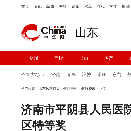
首页
资讯
军事
财经
娱乐
汽车
游戏
文化
援藏
山东
要闻
产经
书画
房产
齐鲁大地 ：
济南
青岛
淄博
枣庄
东营
当前位置：
山东频道首页
>
健康养生
>
健康资讯
> 正文
济南市平阴县人民医
区特等奖