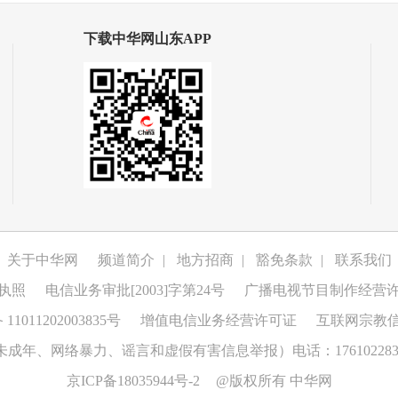
下载中华网山东APP
关于中华网
频道简介
|
地方招商
|
豁免条款
|
联系我们
执照
电信业务审批[2003]字第24号
广播电视节目制作经营
1011202003835号
增值电信业务经营许可证
互联网宗教
成年、网络暴力、谣言和虚假有害信息举报）电话：176102283
京ICP备18035944号-2
@版权所有 中华网