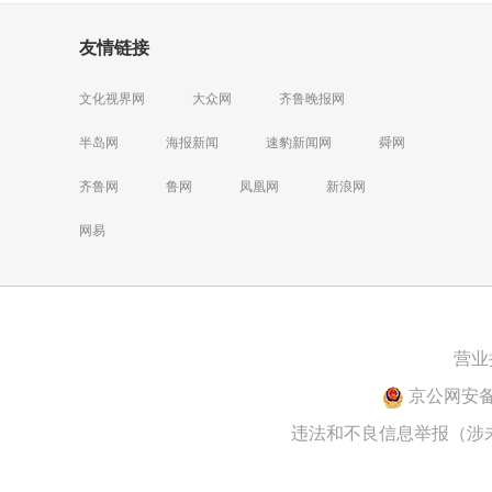
友情链接
文化视界网
大众网
齐鲁晚报网
半岛网
海报新闻
速豹新闻网
舜网
齐鲁网
鲁网
凤凰网
新浪网
网易
营业
京公网安备 1
违法和不良信息举报（涉未