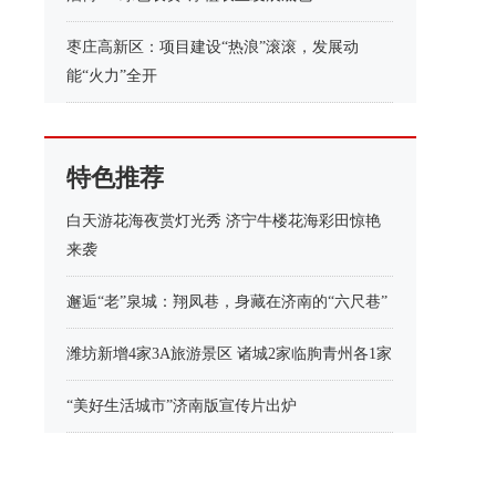
枣庄高新区：项目建设“热浪”滚滚，发展动
能“火力”全开
特色推荐
白天游花海夜赏灯光秀 济宁牛楼花海彩田惊艳
来袭
邂逅“老”泉城：翔凤巷，身藏在济南的“六尺巷”
潍坊新增4家3A旅游景区 诸城2家临朐青州各1家
“美好生活城市”济南版宣传片出炉