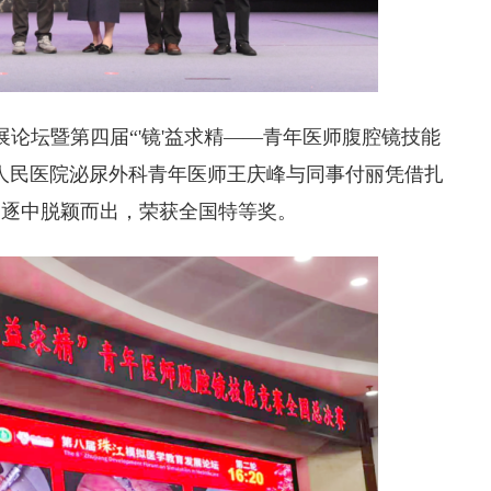
展论坛暨第四届“'镜'益求精——青年医师腹腔镜技能
人民医院
泌尿外科青年医师王庆峰与同事付丽凭借扎
角逐中脱颖而出，荣获全国特等奖。