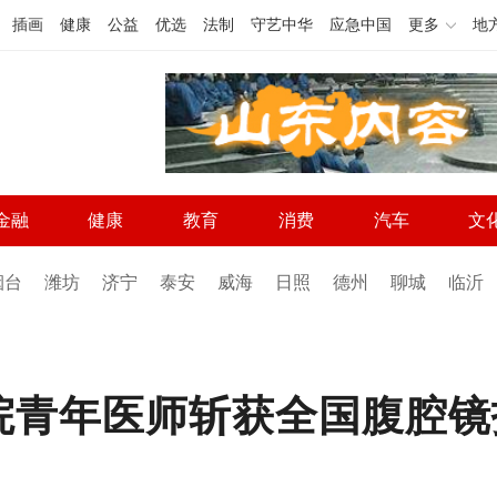
插画
健康
公益
优选
法制
守艺中华
应急中国
更多
地
金融
健康
教育
消费
汽车
文
烟台
潍坊
济宁
泰安
威海
日照
德州
聊城
临沂
院青年医师斩获全国腹腔镜