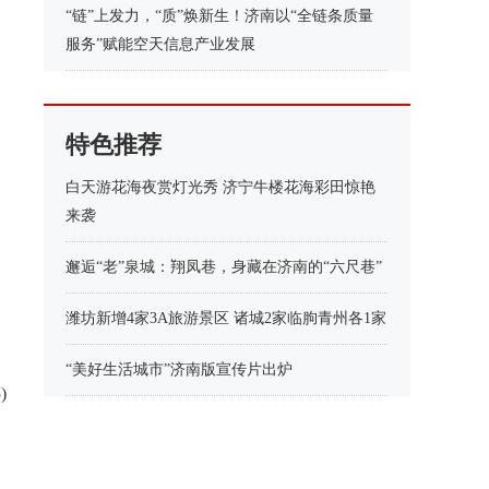
“链”上发力，“质”焕新生！济南以“全链条质量
服务”赋能空天信息产业发展
特色推荐
白天游花海夜赏灯光秀 济宁牛楼花海彩田惊艳
来袭
邂逅“老”泉城：翔凤巷，身藏在济南的“六尺巷”
潍坊新增4家3A旅游景区 诸城2家临朐青州各1家
“美好生活城市”济南版宣传片出炉
)