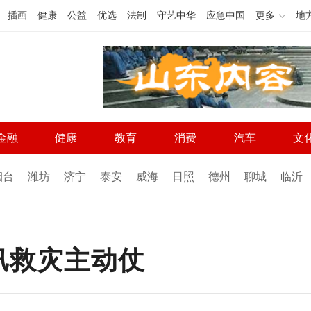
插画
健康
公益
优选
法制
守艺中华
应急中国
更多
地
金融
健康
教育
消费
汽车
文
烟台
潍坊
济宁
泰安
威海
日照
德州
聊城
临沂
汛救灾主动仗