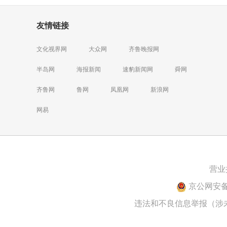
友情链接
文化视界网
大众网
齐鲁晚报网
半岛网
海报新闻
速豹新闻网
舜网
齐鲁网
鲁网
凤凰网
新浪网
网易
营业
京公网安备 1
违法和不良信息举报（涉未