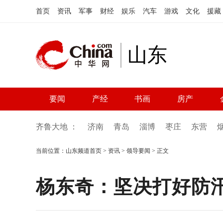
首页
资讯
军事
财经
娱乐
汽车
游戏
文化
援藏
山东
要闻
产经
书画
房产
齐鲁大地 ：
济南
青岛
淄博
枣庄
东营
当前位置：
山东频道首页
>
资讯
>
领导要闻
> 正文
杨东奇：坚决打好防