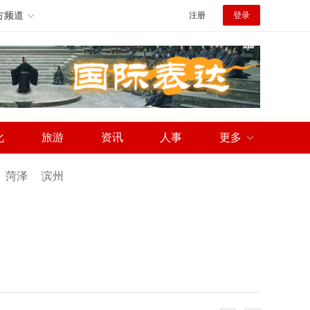
方频道
注册
登录
化
旅游
资讯
人事
更多
菏泽
滨州