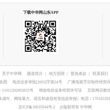
下载中华网山东APP
关于中华网
频道简介
|
地方招商
|
豁免条款
|
联系我们
执照
电信业务审批[2003]字第24号
广播电视节目制作经营
1011202003835号
增值电信业务经营许可证
互联网宗教
成年、网络暴力、谣言和虚假有害信息举报）电话：176102283
京ICP备18035944号-2
@版权所有 中华网