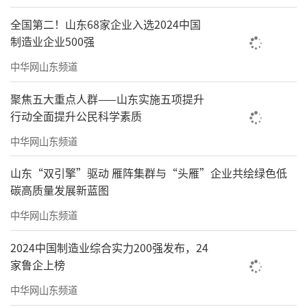
全国第二！山东68家企业入选2024中国
制造业企业500强
中华网山东频道
聚焦五大重点人群——山东实施五项提升
行动全面提升公民科学素质
中华网山东频道
山东“双引擎”驱动 雁阵集群与“头雁”企业共绘绿色低
裕龙岛炼化一体化项目是山东省推进新旧
碳高质量发展新蓝图
动能转换、实现高质量发展的标志性工程。项
中华网山东频道
目依托龙口裕龙岛得天独厚的区位和资源优
2024中国制造业综合实力200强发布，24
势，正按照“一体化、集约化、大型化、高端
家鲁企上榜
化、清洁化”的思路，有序施工建设。刘家义
中华网山东频道
来到施工现场，认真听取情况汇报，仔细询问