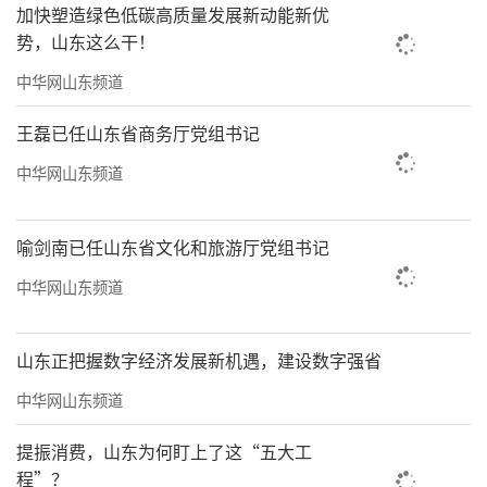
加快塑造绿色低碳高质量发展新动能新优
海岛发展活力。要加强海岛文化保护，发挥海
势，山东这么干！
洋文化资源优势，做大做强特色民宿，带动群
中华网山东频道
众持续增收致富。要更加注重精神文明建设，
推动形成全岛群众爱岛、护岛的良好氛围。要
王磊已任山东省商务厅党组书记
切实加强党组织建设，全面增强基层党组织政
中华网山东频道
治功能和组织力，抓好党员队伍建设，做好年
轻干部储备。
喻剑南已任山东省文化和旅游厅党组书记
中华网山东频道
山东正把握数字经济发展新机遇，建设数字强省
中华网山东频道
提振消费，山东为何盯上了这“五大工
程”？