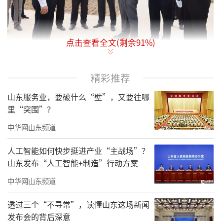
点击查看全文(剩余
91
%)
9月12日至15日，山东省委书记刘家义来到
精彩推荐
烟台市，督导解决中央第二生态环境保护督察
山东服务业，要破什么“壁”，又要往哪
组发现问题，调研生态保护和高质量发展情
里“突围”？
况。他强调，要坚持以习近平新时代中国特色
中华网山东频道
社会主义思想为指导，深入贯彻习近平生态文
明思想，完整、准确、全面贯彻新发展理念，
人工智能如何快步挺进产业“主战场”？
山东发布“人工智能+制造”行动方案
努力走出一条生态优先、绿色低碳的高质量发
展之路。
中华网山东频道
刘家义来到龙口市泳汶河流域现场，实地
透过三个“不寻常”，读懂山东这场新闻
发布会的背后深意
督导中央环保督察信访举报问题办理情况。目