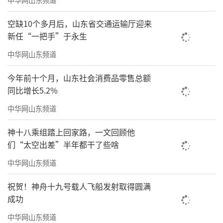
开展党史学习教育，用好红色资源，传承红色
基因，讲好红色故事，在党史中汲取奋勇前行
空缺10个多月后，山东省交通运输厅迎来
的磅礴力量。
新任“一把手”于永生
中华网山东频道
今年前十个月，山东社会消费品零售总额
同比增长5.2%
中华网山东频道
神十八乘组踏上回家路，一文回顾他
们“太空出差”半年都干了些啥
中华网山东频道
祝贺！神舟十九号载人飞船发射取得圆满
成功
中华网山东频道