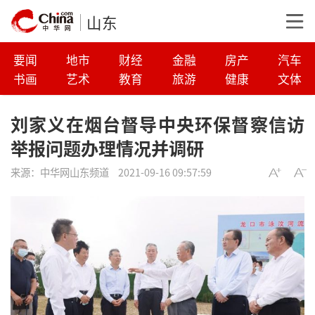
山东
要闻
地市
财经
金融
房产
汽车
书画
艺术
教育
旅游
健康
文体
刘家义在烟台督导中央环保督察信访
举报问题办理情况并调研
来源：
中华网山东频道
2021-09-16 09:57:59