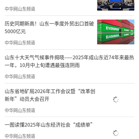
前，当地正对照反映问题，逐项进行整改。刘
中华网山东频道
家义认真听取整改情况汇报，实地察看泳汶河
历史同期新高！山东一季度外贸出口首破
水质状况、净化设施运营和生态湿地建设情
5000亿元
况。他强调，要牢固树立绿水青山就是金山银
中华网山东频道
山的理念，认真对待群众反映的问题，确保整
山东十大天气气候事件揭晓——2025年成山东近74年来最热
改到位。要坚持公开透明，增强群众的参与
一年，10月中上旬遭遇最强连阴雨
度，邀请村民代表、“两代表一委员”、媒
中华网山东频道
体、专家参与，依靠群众的监督支持抓细抓实
山东省地矿局2026年工作会议暨“改革创
整改工作。要坚持实事求是，客观面对存在的
新年”动员大会召开
问题，扎扎实实推进整改，决不允许弄虚作
中华网山东频道
假、敷衍了事。要举一反三，由点及面抓整
改，统筹推进全流域综合治理，坚决防止问题
一图读懂2025年山东经济社会“成绩单”
反弹，确保水清岸绿常在、人民群众满意。
中华网山东频道