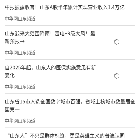
工程进度、工程质量和安全生产等。他强调，
中报披露收官！山东A股半年累计实现营业收入1.4万亿
要紧紧抓住新旧动能转换这个总抓手，以更大
中华网山东频道
气魄、更大力度、更硬措施做到“三个坚
山东迎来大范围降雨！雷电+9级大风！最
决”，实现腾笼换鸟、凤凰涅槃、浴火重生，
新预报→
在高质量发展上奋力蹚出一条路子来。要坚持
中华网山东频道
高起点高标准目标定位，保持战略定力，久久
为功，确保规划落到实处。要全力做好项目服
自2025年起，山东人的医保实施意见有新
变化
务保障工作，及时化解项目推进过程中的难点
堵点问题，加快推进工程建设进度，确保如期
中华网山东频道
完成目标任务。要坚持底线思维，强化风险意
山东省15市入选全国数字城市百强，省域上榜城市数量居全
识，持续抓好安全生产、环境保护，确保工程
国第一
建设质量。要坚持用地用水最少、环保标准最
中华网山东频道
高、安全系数最高、产品效益最好，奋力打造
“山东人”不只是群体标签，更是英雄主义的普遍认同
世界一流的石化产业基地。