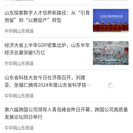
山东探索数字人才培养新路径：从“引育
用留”到“以赛促产”转型
中华网山东频道
经济大省上半年GDP密集出炉，山东半年
长岛位于黄渤海交汇处，由151个岛屿组
经济总量突破5万亿
成，是山东省唯一的海洋生态文明综合试验
中华网山东频道
区。九月的渤海海峡，海天一色，碧波荡漾，
景色宜人。刘家义乘船来到长岛，并登上大黑
山东省科技大会今日在济南召开，刘建
亚、张福仁摘得2024年度山东省科学技术
山岛、北隍城岛、砣矶岛等岛屿，实地察看岸
奖最高奖！
滩整治修复、森林生态环境保育、山体修复治
中华网山东频道
理、乡村人居环境整治提升、文化旅游发展等
第六届跨国公司领导人青岛峰会昨日开幕，跨国公司高质量
情况，与当地干部群众深入交流，代表省委、
发展论坛同日举行
省政府向大家表示问候和感谢。在山东最北端
中华网山东频道