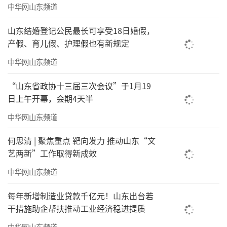
中华网山东频道
昆嵛山国家级自然保护区，听取保护区整体情
况汇报，在数字信息中心，通过大屏察看保护
山东结婚登记公民最长可享受18日婚假，
产假、育儿假、护理假也有新规定
区全貌、观看生态保护视频。他强调，要扎实
做好生态保护、生态修复等工作，持续优化山
中华网山东频道
地生态系统，保护生物多样性。森林防火，责
“山东省政协十三届三次会议”于1月19
任重于泰山，要打起十二分的精神，确保万无
日上午开幕，会期4天半
一失。在昆嵛山林场三分场黄连口管护点，刘
中华网山东频道
家义与护林员王尚丰、薄子香夫妇亲切握手交
何思清 | 聚焦重点 靶向发力 推动山东“文
谈，仔细询问他们的工作生活状况，叮嘱他们
艺两新”工作取得新成效
保重身体，坚守岗位，守护好昆嵛山的绿水青
中华网山东频道
山。刘家义还来到昆嵛山革命陈列馆，详细了
解胶东红色革命历史，认真聆听革命先烈事
每年新增制造业贷款千亿元！山东出台若
干措施助企帮扶推动工业经济稳进提质
迹，重温那段光荣岁月。他强调，要持续深入
中华网山东频道