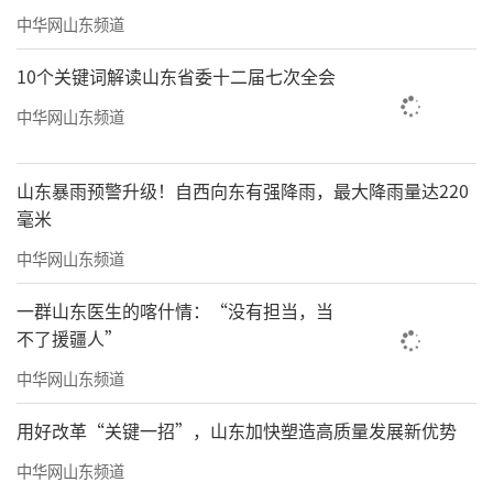
中华网山东频道
10个关键词解读山东省委十二届七次全会
中华网山东频道
山东暴雨预警升级！自西向东有强降雨，最大降雨量达220
毫米
中华网山东频道
一群山东医生的喀什情：“没有担当，当
不了援疆人”
副省长、烟台市委书记傅明先，省直有关
中华网山东频道
部门和烟台市政府主要负责同志等陪同调研。
用好改革“关键一招”，山东加快塑造高质量发展新优势
（来源：大众日报）
中华网山东频道