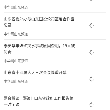
中华网山东频道
山东省委外办与山东国投公司签署合作备
忘录
中华网山东频道
泰安华丰煤矿突水事故原因查明，19人被
问责
中华网山东频道
山东省十四届人大三次会议隆重开幕
中华网山东频道
两会解读 | 重磅！山东省政府工作报告第
昆嵛山横跨烟威两地，是全球暖温带同纬
一时间读
度生物多样性最丰富的地区之一。刘家义来到