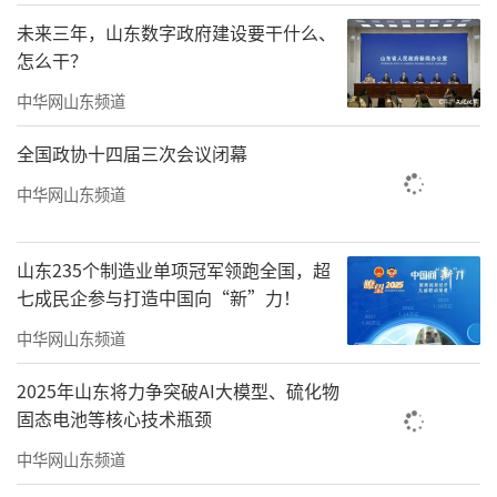
北隍城乡山后村了解美丽乡村建设情况，与村
未来三年，山东数字政府建设要干什么、
民拉家常，询问家庭生活状况、就业、收入、
怎么干？
医疗、教育等，并登上灯塔山顶远眺，俯瞰岛
中华网山东频道
屿和海域生态治理成效。在位于南隍城岛东部
海域的亚洲首座最大量产型深海智能网箱“经
全国政协十四届三次会议闭幕
海1号”平台，通过指挥中心大屏察看自动化、
中华网山东频道
智能化生态养殖情况。他强调，生态是长岛发
展的基础，保护就是最好的开发。要突出抓好
山东235个制造业单项冠军领跑全国，超
生态保护、环境治理、绿色发展、民生保障等
七成民企参与打造中国向“新”力！
工作，优化提升发展规划，把长岛建设成为生
中华网山东频道
态环保宜居的海岛，打造成全国海洋生态文明
2025年山东将力争突破AI大模型、硫化物
建设的样板。要持续推进美丽乡村建设，不断
固态电池等核心技术瓶颈
改善群众生产生活条件，大力发展生态渔业、
中华网山东频道
生态旅游业，提升绿色产业发展吸引力，增强