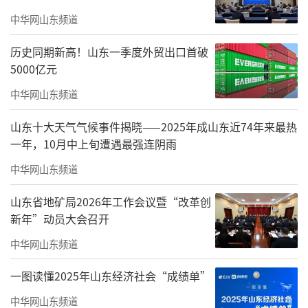
培育高技能人才队伍，聚焦“卡脖子”环节强
中华网山东频道
力攻关，扎实推进科技自立自强。要找准产业
链中的优势潜力和短板弱项，加强开放合作，
历史同期新高！山东一季度外贸出口首破
5000亿元
精准招引、实施一批补链延链强链项目，促进
产业链上下游、大中小企业紧密配套、协同发
中华网山东频道
展。要强化数字赋能，加快转型升级步伐，切
山东十大天气气候事件揭晓——2025年成山东近74年来最热
实把制造业做大做优做强。
一年，10月中上旬遭遇最强连阴雨
周乃翔十分关心秋种情况。他来到桓台县
中华网山东频道
先正达MAP农场秋种现场，与农业技术人员热
山东省地矿局2026年工作会议暨“改革创
情交流，实地调研秋粮产量、播种面积、种植
新年”动员大会召开
品种等情况。他强调，要坚决扛牢粮食大省政
中华网山东频道
治责任，抓紧抓实粮食生产，科学做好秋种收
一图读懂2025年山东经济社会“成绩单”
尾工作，确保种足种好冬小麦，夯实明年夏粮
中华网山东频道
丰收基础。要针对今年晚播小麦面积较大、弱