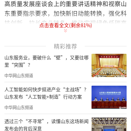
高质量发展座谈会上的重要讲话精神和视察山
东重要指示要求，加快新旧动能转换，强化科
技创新，拉长产业链条，推动实现绿色低碳高
点击查看全文(剩余
81
%)
质量发展。
周乃翔来到西铁城新景高端装备智能制造
精彩推荐
产业园、山东新华医疗器械集团，深入企业生
山东服务业，要破什么“壁”，又要往哪
产车间，详细了解生产经营、产品研发、市场
里“突围”？
开拓等情况，听取企业对优化营商环境等工作
中华网山东频道
的意见建议，勉励企业进一步加大研发投入，
人工智能如何快步挺进产业“主战场”？
做好产品推广应用，提高服务质量，不断增强
山东发布“人工智能+制造”行动方案
核心竞争力。他强调，要始终把创新摆在制造
中华网山东频道
业发展的核心位置，深入推进科技创新、制度
透过三个“不寻常”，读懂山东这场新闻
创新、管理创新，强化产业链协同创新，大力
发布会的背后深意