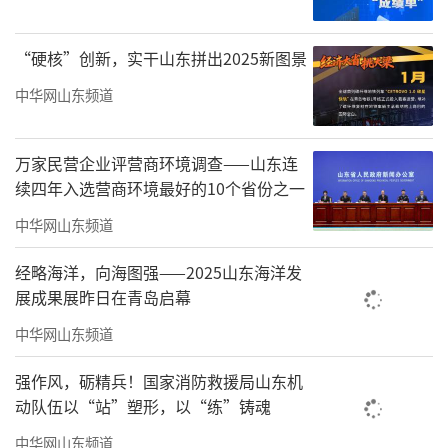
苗较多实际情况，全力以赴抓好田间管理，加
“硬核”创新，实干山东拼出2025新图景
大农业先进技术推广应用力度，加强病虫害防
治，为明年春季苗情转化赢得主动。
中华网山东频道
周乃翔来到焦裕禄纪念馆，重温焦裕禄事
万家民营企业评营商环境调查——山东连
迹，学习焦裕禄精神。他强调，要不忘初心、
续四年入选营商环境最好的10个省份之一
牢记使命，坚定践行以人民为中心的发展思
中华网山东频道
想，用心用情用力办好民生实事，持续增进民
生福祉。要扎实推进党史学习教育走深走实，
经略海洋，向海图强——2025山东海洋发
展成果展昨日在青岛启幕
不断从党的百年奋斗历程中汲取智慧和力量，
中华网山东频道
奋力实现“三个走在前”。
强作风，砺精兵！国家消防救援局山东机
周乃翔还来到淄博陶瓷琉璃博物馆，调研
动队伍以“站”塑形，以“练”铸魂
了淄博陶瓷历史文化和产业发展情况。
中华网山东频道