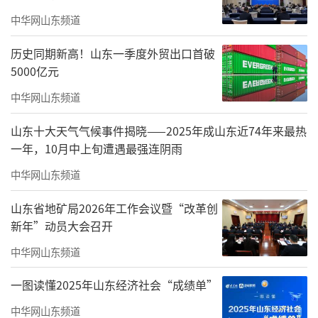
长、重庆市商委副主任、重庆两江新区管委会
中华网山东频道
副主任、重庆市渝北区区长等职务。
历史同期新高！山东一季度外贸出口首破
2016年9月，赖蛟任重庆市忠县县委书记，
5000亿元
是重庆当时为数不多的“70后”区县党委书记
中华网山东频道
之一，2019年12月底，忠县还入选了全国农村
山东十大天气气候事件揭晓——2025年成山东近74年来最热
创新创业典型县。
一年，10月中上旬遭遇最强连阴雨
中华网山东频道
山东省地矿局2026年工作会议暨“改革创
新年”动员大会召开
中华网山东频道
一图读懂2025年山东经济社会“成绩单”
中华网山东频道