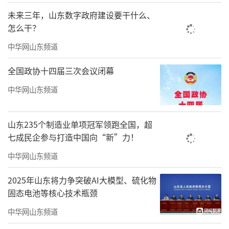
1月
未来三年，山东数字政府建设要干什么、
怎么干？
时任西藏自治区党委常委、拉萨市委书记
中华网山东频道
白玛旺堆任区政府党组副书记、常务副主席。
全国政协十四届三次会议闭幕
2月
中华网山东频道
时任西藏自治区党委副书记、常务副主席
庄严任自治区党委常务副书记，区政协党组书
山东235个制造业单项冠军领跑全国，超
记。
七成民企参与打造中国向“新”力！
时任西藏自治区政府副主席汪海洲任自治
中华网山东频道
区党委常委、宣传部部长。
2025年山东将力争突破AI大模型、硫化物
10月
固态电池等核心技术瓶颈
中华网山东频道
时任新疆维吾尔自治区党委副书记，新疆