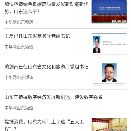
生产建设兵团党委书记、政委王君正任西藏自
加快塑造绿色低碳高质量发展新动能新优
治区党委书记。
势，山东这么干！
中华网山东频道
时任西藏自治区党委副书记、拉萨市委书
记严金海任自治区政府代主席。
王磊已任山东省商务厅党组书记
时任西藏自治区党委常委、组织部部长陈
中华网山东频道
永奇任自治区党委副书记，区政府党组副书
记、常务副主席。
喻剑南已任山东省文化和旅游厅党组书记
中华网山东频道
时任文化和旅游部科技教育司司长嘎玛泽
登“空降”西藏，任自治区党委常委。
山东正把握数字经济发展新机遇，建设数字强省
时任四川省甘孜州委副书记、州政府党组
中华网山东频道
书记、州长肖友才跨省调任西藏，任自治区党
委常委。
提振消费，山东为何盯上了这“五大工
程”？