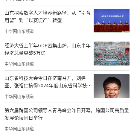
渐“火”起来、“热”起来的机遇，推动宁夏
山东探索数字人才培养新路径：从“引育
文旅产业发展再上新台阶。
用留”到“以赛促产”转型
2021年7月15日，《宁夏日报》发布消息，
中华网山东频道
赖蛟跻身宁夏回族自治区党委常委，任省级政
经济大省上半年GDP密集出炉，山东半年
法委书记。这是宁夏首位，也是五个自治区中
经济总量突破5万亿
首位“70后”党委常委。9月，赖蛟辞去宁夏自
中华网山东频道
治区人民政府副主席职务。
山东省科技大会今日在济南召开，刘建
此次调任西藏自治区党委常委、组织部部
亚、张福仁摘得2024年度山东省科学技术
长是赖蛟两年内第二次跨省履新，他也成为西
奖最高奖！
中华网山东频道
藏自治区党委领导班子中首位“70后”。
第六届跨国公司领导人青岛峰会昨日开幕，跨国公司高质量
记者注意到，今年以来，西藏自治区党委
发展论坛同日举行
常委领导班子多有调整。
中华网山东频道