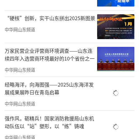
“硬核”创新，实干山东拼出2025新图景
2020年3月，赖蛟首次跨省履新，成为宁夏
中华网山东频道
自治区政府首位“70后”副主席，负责商务、
文化旅游、外事、市场管理等工作。
万家民营企业评营商环境调查——山东连
续四年入选营商环境最好的10个省份之一
据报道，今年7月，赖蛟还去往宁夏艺术职
业学院讲授党史学习教育专题党课。
中华网山东频道
他表示，要以新思路推动文旅产业高质量
经略海洋，向海图强——2025山东海洋发
展成果展昨日在青岛启幕
发展，以“两晒一促”大幅提升宁夏知名度美
中华网山东频道
誉度，以招商引资为文旅产业发展注入新动
能。紧跟时代潮流，运用短视频、直播等大家
强作风，砺精兵！国家消防救援局山东机
喜闻乐见的新方式、新媒介，宣传推介宁夏文
动队伍以“站”塑形，以“练”铸魂
化旅游资源。紧紧抓住大西北旅游逐
中华网山东频道