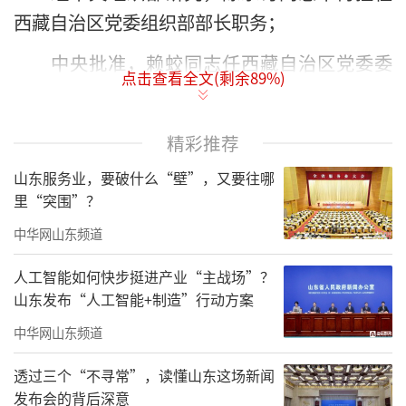
西藏自治区党委组织部部长职务；
中央批准，赖蛟同志任西藏自治区党委委
点击查看全文(剩余
89
%)
员、常委；
经中央组织部研究，赖蛟同志任西藏自治
精彩推荐
区党委组织部部长。
山东服务业，要破什么“壁”，又要往哪
里“突围”？
赖蛟出生于1972年4月，重庆人，今年49
岁，于1995年7月参加工作，成都理工学院勘察
中华网山东频道
与机电工程系勘察工程专业、新加坡南洋理工
人工智能如何快步挺进产业“主战场”？
大学管理经济学专业毕业，大学学历，理学硕
山东发布“人工智能+制造”行动方案
士。
中华网山东频道
他曾长期在重庆任职，共在重庆工作了23
透过三个“不寻常”，读懂山东这场新闻
年，历任重庆市供销合作总社合作指导处处
发布会的背后深意