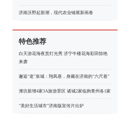
济南沃野起新潮，现代农业铺展新画卷
特色推荐
白天游花海夜赏灯光秀 济宁牛楼花海彩田惊艳
来袭
邂逅“老”泉城：翔凤巷，身藏在济南的“六尺巷”
潍坊新增4家3A旅游景区 诸城2家临朐青州各1家
“美好生活城市”济南版宣传片出炉