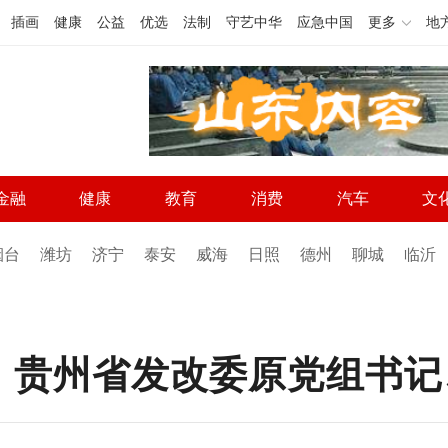
插画
健康
公益
优选
法制
守艺中华
应急中国
更多
地
金融
健康
教育
消费
汽车
文
烟台
潍坊
济宁
泰安
威海
日照
德州
聊城
临沂
，贵州省发改委原党组书记