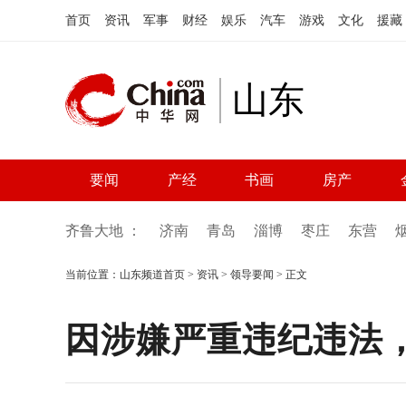
首页
资讯
军事
财经
娱乐
汽车
游戏
文化
援藏
山东
要闻
产经
书画
房产
齐鲁大地 ：
济南
青岛
淄博
枣庄
东营
当前位置：
山东频道首页
>
资讯
>
领导要闻
> 正文
因涉嫌严重违纪违法