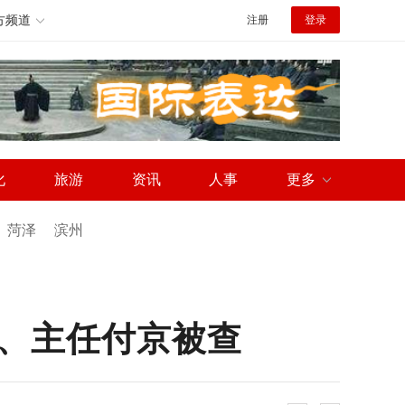
方频道
注册
登录
化
旅游
资讯
人事
更多
菏泽
滨州
、主任付京被查