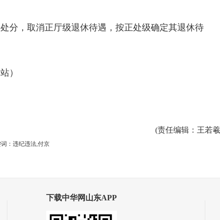
警告处分，取消正厅级退休待遇，按正处级确定其退休待
网站）
(
责任编辑
：王若羲
词：违纪违法,付京
下载中华网山东APP