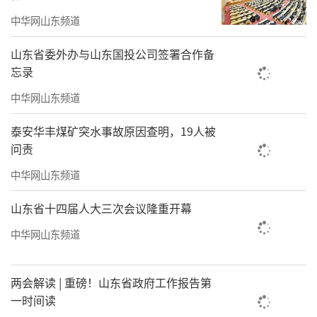
2008-2009外交部政策研究司副司长、司长
中华网山东频道
2009-2011外交部政策规划司司长
山东省委外办与山东国投公司签署合作备
忘录
2011-2013外交部部长助理
中华网山东频道
2013-2014驻哈萨克斯坦共和国特命全权大
泰安华丰煤矿突水事故原因查明，19人被
使
问责
2014-2016驻印度共和国特命全权大使
中华网山东频道
2016-2018中央外事工作领导小组办公室副
山东省十四届人大三次会议隆重开幕
主任、中央外事工作委员会办公室副主任
中华网山东频道
2018-外交部副部长
两会解读 | 重磅！山东省政府工作报告第
中共第十九届中央候补委员
一时间读
已婚，有一子。