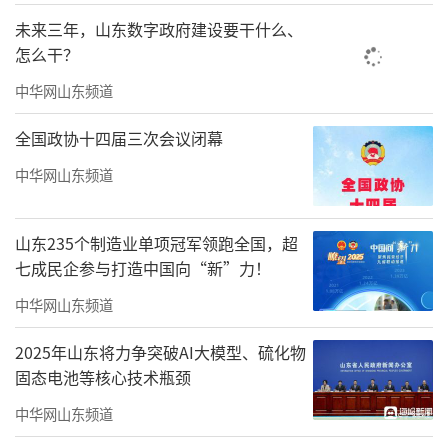
此番调整过后，广电总局领导配置为“一
未来三年，山东数字政府建设要干什么、
正四副”，分别是：局长徐麟；副局长乐玉
怎么干？
成、杨小伟、朱咏雷、孟冬（女）。
中华网山东频道
全国政协十四届三次会议闭幕
中华网山东频道
山东235个制造业单项冠军领跑全国，超
七成民企参与打造中国向“新”力！
中华网山东频道
2025年山东将力争突破AI大模型、硫化物
固态电池等核心技术瓶颈
乐玉成简历
中华网山东频道