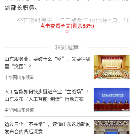
副部长职务。
公开资料显示，乐玉成生于1963年6月，江
点击查看全文(剩余
88
%)
苏省人。据报道，他早年曾在江苏省旅游学校
学习，毕业后在南京旅游饭店工作，1982年进
精彩推荐
入南京师范大学就读，专攻俄罗斯语言文学。
山东服务业，要破什么“壁”，又要往哪
1986年大学毕业后，乐玉成进入外交部工
里“突围”？
作，其间曾多次赴国外履职，外交系统工作经
中华网山东频道
验丰富。
人工智能如何快步挺进产业“主战场”？
山东发布“人工智能+制造”行动方案
中华网山东频道
透过三个“不寻常”，读懂山东这场新闻
发布会的背后深意