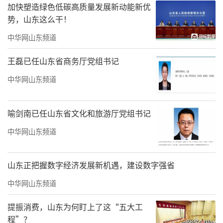
乐玉成，
男，1963年6月生，江苏省人，大
加快塑造绿色低碳高质量发展新动能新优
势，山东这么干！
学毕业。
中华网山东频道
1986-1991外交部苏联东欧司科员、随员
王磊已任山东省商务厅党组书记
1991-1991驻苏维埃社会主义共和国联盟大
中华网山东频道
使馆随员
1991-1993驻俄罗斯联邦大使馆三秘、二秘
喻剑南已任山东省文化和旅游厅党组书记
1993-1998外交部欧亚司副处长、处长
中华网山东频道
1998-2001常驻联合国代表团参赞
山东正把握数字经济发展新机遇，建设数字强省
2001-2004外交部欧亚司参赞、副司长
中华网山东频道
2004-2008驻俄罗斯联邦大使馆公使衔参
提振消费，山东为何盯上了这“五大工
赞、公使
程”？