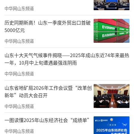
中华网山东频道
历史同期新高！山东一季度外贸出口首破
5000亿元
中华网山东频道
山东十大天气气候事件揭晓——2025年成山东近74年来最热
早期，他曾任职于驻苏联大使馆、驻俄大
一年，10月中上旬遭遇最强连阴雨
使馆等处。1993年，调回至外交部欧亚司工
中华网山东频道
作，5年后转任常驻联合国代表团参赞，2001年
再次回到外交部欧亚司任职。
山东省地矿局2026年工作会议暨“改革创
新年”动员大会召开
2001年，乐玉成再度赴俄，出任驻俄大使
中华网山东频道
馆公使衔参赞、公使。2008年后历任外交部政
策规划司司长、外交部部长助理等职。
一图读懂2025年山东经济社会“成绩单”
2013年开始，他先后任驻哈萨克斯坦大
中华网山东频道