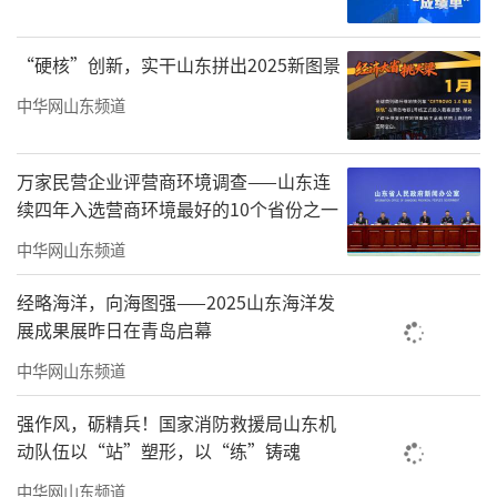
使、驻印度大使等职。
“硬核”创新，实干山东拼出2025新图景
2016年回国后，乐玉成出任中央外办副主
中华网山东频道
任。2018年任外交部副部长，至此番履新。
近日，广电总局领导还有其他调整。
万家民营企业评营商环境调查——山东连
续四年入选营商环境最好的10个省份之一
人社部6月9日发布消息，徐麟任国家广播
电视总局局长，免去其国务院新闻办公室主任
中华网山东频道
职务。
经略海洋，向海图强——2025山东海洋发
展成果展昨日在青岛启幕
据广电总局官网最新信息显示：徐麟，
中华网山东频道
男，汉族，1963年6月出生，在职研究生，工商
管理硕士，中共党员，现任十九届中央委员，
强作风，砺精兵！国家消防救援局山东机
中央宣传部副部长，国家广播电视总局局长、
动队伍以“站”塑形，以“练”铸魂
党组书记。
中华网山东频道