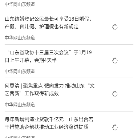
中华网山东频道
（来源：综合山东商报·速豹新闻网、外
山东结婚登记公民最长可享受18日婚假，
交部网站）
产假、育儿假、护理假也有新规定
中华网山东频道
责任编辑：王若羲
“山东省政协十三届三次会议”于1月19
日上午开幕，会期4天半
中华网山东频道
何思清 | 聚焦重点 靶向发力 推动山东“文
艺两新”工作取得新成效
中华网山东频道
每年新增制造业贷款千亿元！山东出台若
干措施助企帮扶推动工业经济稳进提质
中华网山东频道