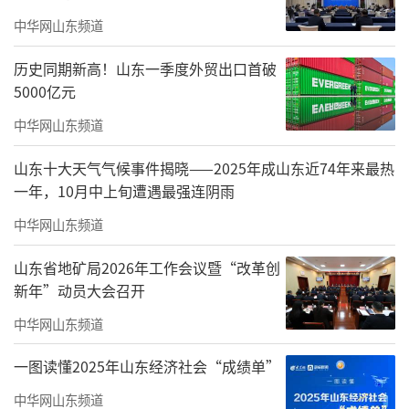
中华网山东频道
范宇新为山东省煤田地质局局长。
历史同期新高！山东一季度外贸出口首破
免去：
5000亿元
宫志远的山东省人民政府副秘书长职务。
中华网山东频道
李玮的山东省鲁信投资控股集团有限公司
山东十大天气气候事件揭晓——2025年成山东近74年来最热
一年，10月中上旬遭遇最强连阴雨
董事长、董事职务。
中华网山东频道
（来源：山东省政府网站）
山东省地矿局2026年工作会议暨“改革创
责任编辑：王若羲
新年”动员大会召开
中华网山东频道
一图读懂2025年山东经济社会“成绩单”
中华网山东频道