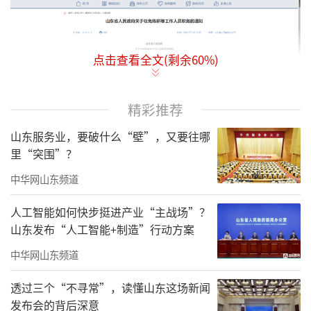
点击查看全文(剩余
60
%)
精彩推荐
山东服务业，要破什么“壁”，又要往哪
山东省人民政府决定，
任命：
里“突围”？
陈耕为山东省人民政府副秘书长；
中华网山东频道
荣红智为山东省人民政府副秘书长。
人工智能如何快步挺进产业“主战场”？
山东发布“人工智能+制造”行动方案
陈秀兴为山东省鲁信投资控股集团有限公
司董事、董事长。
中华网山东频道
赵锋为山东省发展和改革委员会副主任
透过三个“不寻常”，读懂山东这场新闻
发布会的背后深意
（列孙来斌之后）。