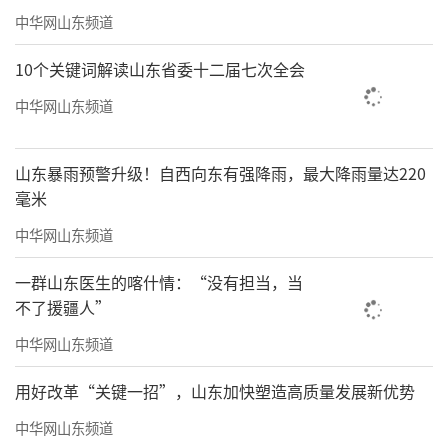
中华网山东频道
10个关键词解读山东省委十二届七次全会
中华网山东频道
3月30日是国际零废物日，海尔欧洲以此为
契机，分享其在减少废物、推动循环经济方面
山东暴雨预警升级！自西向东有强降雨，最大降雨量达220
取得的显著成果，为全球可持续发展贡献力
毫米
量：
中华网山东频道
在土耳其埃斯基谢希尔，海尔欧洲的洗衣
一群山东医生的喀什情：“没有担当，当
机和厨电工厂凭借卓越的运营废物和可回收物
不了援疆人”
管理体系，荣获了零废物认证，成为土耳其首
中华网山东频道
批获得此项认证的制造商之一。位于意大利厄
用好改革“关键一招”，山东加快塑造高质量发展新优势
尔巴岛的厨电工厂废物回收率达到98%，与202
中华网山东频道
1年相比下降了13%，再次印证了海尔欧洲对环