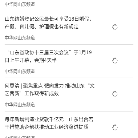
中华网山东频道
山东结婚登记公民最长可享受18日婚假，
产假、育儿假、护理假也有新规定
中华网山东频道
近日，卡奥斯智慧能源携手新金万利新材
“山东省政协十三届三次会议”于1月19
料科技有限公司（简称“新金万利”）共建的
日上午开幕，会期4天半
智慧空压站项目正式交付。目前，该空压站、
中华网山东频道
制氮站一期已经正式投运，节能率高达31%，
何思清 | 聚焦重点 靶向发力 推动山东“文
超出预期6%，年度节电费近350万元。经实
艺两新”工作取得新成效
测，该站改造后能效水平达到一级能效水平，
中华网山东频道
运行效率和节能表现均达到行业领先水平。合
每年新增制造业贷款千亿元！山东出台若
肥通用机电产品检测院及国家压缩机制冷设备
干措施助企帮扶推动工业经济稳进提质
质量检测中心两大权威机构联合颁发“一级能
中华网山东频道