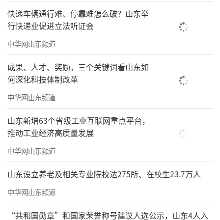
保事业的坚定承诺。
快递车辆通行难、停靠难怎么破？山东举
行快递业促进立法听证会
放眼海尔欧洲所有工厂，得益于对各个部
中华网山东频道
件及其他材料的细致分类和回收利用，整体回
收率已高达98%。这不仅体现了海尔欧洲在环
成果、人才、奖励，三个关键词看山东如
保领域的持续努力，更展现了其在实践中将可
何深化科技体制改革
持续发展理念落到实处的决心。
中华网山东频道
责任编辑：张悦
山东新增63个省级工业互联网重点平台，
推动工业经济高质量发展
中华网山东频道
山东设立养老及相关专业院校达275所、在校生23.7万人
中华网山东频道
“共和国勋章”和国家荣誉称号建议人选公示，山东4人入