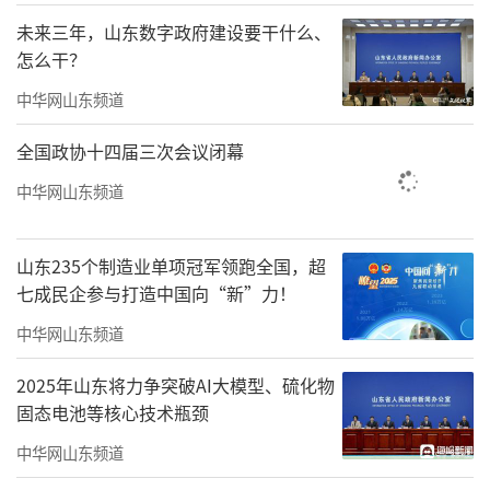
未来三年，山东数字政府建设要干什么、
怎么干？
中华网山东频道
全国政协十四届三次会议闭幕
中华网山东频道
山东235个制造业单项冠军领跑全国，超
七成民企参与打造中国向“新”力！
中华网山东频道
4月2日，以“极致体验智能引领”为主题
2025年山东将力争突破AI大模型、硫化物
的海尔智家第八届全球研发创新大奖颁奖大会
固态电池等核心技术瓶颈
在青岛召开。活动现场，千余海尔研发人获得
中华网山东频道
了嘉奖，奖项覆盖全产业品类。其实，每一个