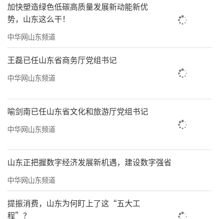
获奖项目都是源自用户的创新成果，所以每一
加快塑造绿色低碳高质量发展新动能新优
势，山东这么干！
项荣誉也都属于用户。这场面向全体研发人的
中华网山东频道
表彰，实际更是“替用户嘉奖”。
王磊已任山东省商务厅党组书记
本着始终为用户研发的初心，海尔智家打
造了全球引领的10+N开放创新体系。这使其能
中华网山东频道
快速集中全球顶尖研发资源，针对每一个用户
需求攻坚克难。未来，海尔智家会坚守以用户
喻剑南已任山东省文化和旅游厅党组书记
为中心，不断创新，推出更多领先产品，创造
中华网山东频道
更多辉煌。
山东正把握数字经济发展新机遇，建设数字强省
数字经济那些事儿
中华网山东频道
年节电费350万！
卡奥斯智慧空压站获评E
MCA示范项目
提振消费，山东为何盯上了这“五大工
程”？