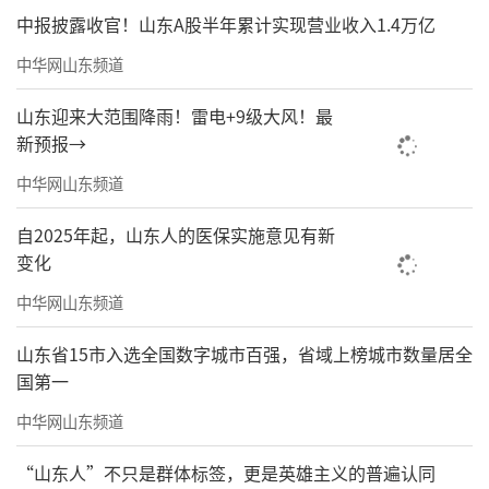
造-出口”一体化模式，为全球用户提供智能、
中报披露收官！山东A股半年累计实现营业收入1.4万亿
节能环保的解决方案。展望未来，海尔制冷将
中华网山东频道
持续洞察用户需求，升级供应链，推出优质产
山东迎来大范围降雨！雷电+9级大风！最
品，为用户带来更多惊喜与便利。
新预报→
海尔欧洲零废物认证与98%回收率
领跑绿
中华网山东频道
色制造
自2025年起，山东人的医保实施意见有新
变化
中华网山东频道
山东省15市入选全国数字城市百强，省域上榜城市数量居全
国第一
中华网山东频道
“山东人”不只是群体标签，更是英雄主义的普遍认同