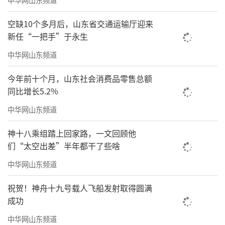
效”压缩空气站认证证书并授牌。该项目案例
经中国节能协会EMCA专家综合评定，获评合同
空缺10个多月后，山东省交通运输厅迎来
能源管理优秀示范项目。
新任“一把手”于永生
中华网山东频道
Haier Overseas
今年前十个月，山东社会消费品零售总额
海尔泰国工厂举行第1200万台冰箱下线
暨
同比增长5.2%
T门新品首发仪式
中华网山东频道
神十八乘组踏上回家路，一文回顾他
们“太空出差”半年都干了些啥
中华网山东频道
祝贺！神舟十九号载人飞船发射取得圆满
成功
中华网山东频道