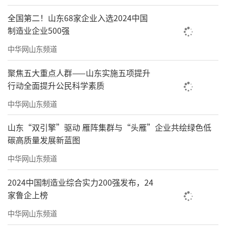
全国第二！山东68家企业入选2024中国
制造业企业500强
近日，海尔冰箱泰国工厂迎来两项具有里
中华网山东频道
程碑意义的突破：不仅第1200万台冰箱下线，
聚焦五大重点人群——山东实施五项提升
同时，泰国工厂生产的520升T门冰水大冰箱也
行动全面提升公民科学素质
实现首台下线。
中华网山东频道
此次首发的520升T门冰箱，堪称海尔“全
山东“双引擎”驱动 雁阵集群与“头雁”企业共绘绿色低
球化研发+本土化洞察”的典范：其搭载的Sma
碳高质量发展新蓝图
rt Ice智慧制冰功能，不仅可以预约制冰，还有
中华网山东频道
缺水提醒和静眠模式；而Magic Pitcher多场景
水壶可拆卸、用途多，能充分满足用户在家居
2024中国制造业综合实力200强发布，24
家鲁企上榜
场景、聚会场景等用水需求。
中华网山东频道
如今，海尔冰箱泰国工厂已形成“研发-制