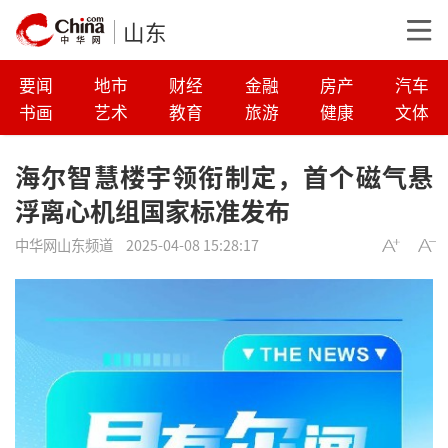
山东
要闻
地市
财经
金融
房产
汽车
书画
艺术
教育
旅游
健康
文体
海尔智慧楼宇领衔制定，首个磁气悬
浮离心机组国家标准发布
中华网山东频道
2025-04-08 15:28:17