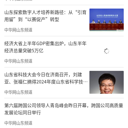
组入选国家发改委《绿色节能推广目录》并成
山东探索数字人才培养新路径：从“引育
为行业唯一入选产品，标志着其在双碳目标下
用留”到“以赛促产”转型
的技术领先性和社会价值。海尔磁悬浮中央空
中华网山东频道
调拥有100+专利，3项国际领先科技成果，14家
经济大省上半年GDP密集出炉，山东半年
认证机构认可，19项行业领先认证，已连续7年
经济总量突破5万亿
居全球第一份额。案例覆盖酒店、医院、数据
中华网山东频道
中心、轨道交通、工业生产、商业地产等各大
行业，打造5000余节能示范项目，累计节能23
山东省科技大会今日在济南召开，刘建
亚、张福仁摘得2024年度山东省科学技术
亿度电。海尔磁气悬浮的发展史，就是中国磁
奖最高奖！
气悬浮的发展史。
中华网山东频道
智慧住居二三事儿
第六届跨国公司领导人青岛峰会昨日开幕，跨国公司高质量
发展论坛同日举行
嘉奖千余人！
海尔智家举行第八届全球研
中华网山东频道
发颁奖大会