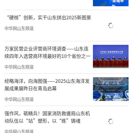
“硬核”创新，实干山东拼出2025新图景
近日，海尔智慧楼宇领衔制定的首个GB/T
45477-2025《无油悬浮离心式冷水（热泵）机
中华网山东频道
组》国家标准正式发布。该标准从试验方法、
能效等级、安全要求、噪音等基础性能及物联
万家民营企业评营商环境调查——山东连
续四年入选营商环境最好的10个省份之一
网技术的创新应用角度引导行业健康发展，是
磁气悬浮离心机组首个国家标准，弥补了行业
中华网山东频道
空白。海尔智慧楼宇作为第一起草单位，牵头
经略海洋，向海图强——2025山东海洋发
《无油悬浮离心式冷水（热泵)机组》国标制
展成果展昨日在青岛启幕
订。
中华网山东频道
国家标准的背后，也体现出海尔磁悬浮空
强作风，砺精兵！国家消防救援局山东机
调的行业引领地位。海尔是最早在国内推行磁
动队伍以“站”塑形，以“练”铸魂
悬浮中央空调的企业，海尔高效气悬浮冷水机
中华网山东频道