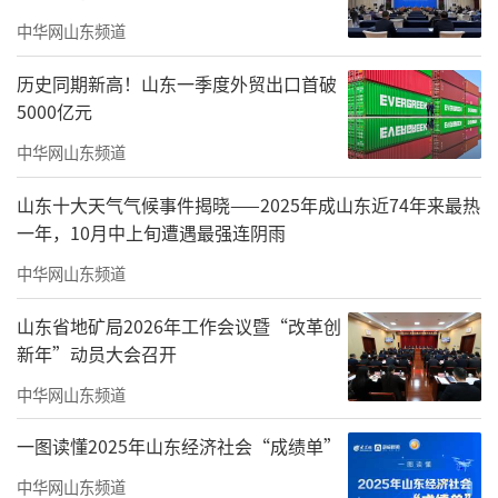
中华网山东频道
历史同期新高！山东一季度外贸出口首破
5000亿元
中华网山东频道
日前，卡奥斯COSMOPlat与四川爱达乐食
山东十大天气气候事件揭晓——2025年成山东近74年来最热
品有限公司（简称“爱达乐食品”）成功签
一年，10月中上旬遭遇最强连阴雨
约，将以德阳市工业互联网综合服务平台为基
中华网山东频道
础，通过线上评估诊断及线下专家调研等方
式，为四川爱达乐食品有限责任公司，提供数
山东省地矿局2026年工作会议暨“改革创
字化咨询规划及数字化改造建设服务。此次合
新年”动员大会召开
作是卡奥斯COSMOPlat在川渝区域又一个里程
中华网山东频道
碑。
一图读懂2025年山东经济社会“成绩单”
爱达乐品牌成立于1996年，专业从事面
中华网山东频道