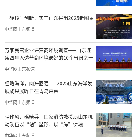
包、蛋糕、西点、饼干、川粽、川饼和川礼等
烘焙食品的研发、生产及销售。公司成立之
“硬核”创新，实干山东拼出2025新图景
初，便以“用心创造美味以爱传递快乐”为市
中华网山东频道
场理念，创造出深受广大顾客喜爱的品牌。目
前爱达乐食品拥有按照国际标准设计的现代化
万家民营企业评营商环境调查——山东连
中央工厂，并且已覆盖全川32城-320余家品牌
续四年入选营商环境最好的10个省份之一
连锁门店。
中华网山东频道
卡奥斯COSMOPlat将基于爱达乐食品战略
经略海洋，向海图强——2025山东海洋发
愿景和厚积优势，依据《四川省制造业数字化
展成果展昨日在青岛启幕
转型智能化升级评价指标体系》开展线下评估
中华网山东频道
诊断，并依据数字化战略顶层设计，为爱达乐
强作风，砺精兵！国家消防救援局山东机
食品提供基于设备数字化管理平台和WMS等系
动队伍以“站”塑形，以“练”铸魂
统的数字化改造建设服务，助力爱达乐食品中
中华网山东频道