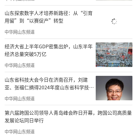
央工厂加速数智化升级。
山东探索数字人才培养新路径：从“引育
作为国家级“双跨”平台六连冠，卡奥斯C
用留”到“以赛促产”转型
OSMOPlat以跨行业、跨领域深度赋能能力，已
中华网山东频道
打造12家世界级“灯塔工厂”，覆盖家电、食
品饮料、光纤等行业。此次基于德阳市工业互
经济大省上半年GDP密集出炉，山东半年
经济总量突破5万亿
联网综合服务平台助力爱达乐食品数智化升
中华网山东频道
级，将为区域数字化转型注入新动能，推动新
型工业化高质量发展。
山东省科技大会今日在济南召开，刘建
亚、张福仁摘得2024年度山东省科学技术
奖最高奖！
中华网山东频道
第六届跨国公司领导人青岛峰会昨日开幕，跨国公司高质量
发展论坛同日举行
中华网山东频道