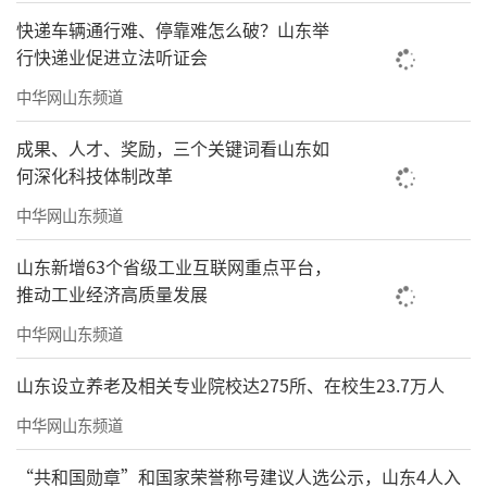
快递车辆通行难、停靠难怎么破？山东举
行快递业促进立法听证会
跑者之家
中华网山东频道
海尔智家打造出全方位AI科技支持的智慧
成果、人才、奖励，三个关键词看山东如
场景，国字号教练AI课程、AI定制减肥菜谱和智
何深化科技体制改革
慧洗护服务，充分提升备赛效率。
中华网山东频道
山东新增63个省级工业互联网重点平台，
推动工业经济高质量发展
中华网山东频道
山东设立养老及相关专业院校达275所、在校生23.7万人
中华网山东频道
“共和国勋章”和国家荣誉称号建议人选公示，山东4人入