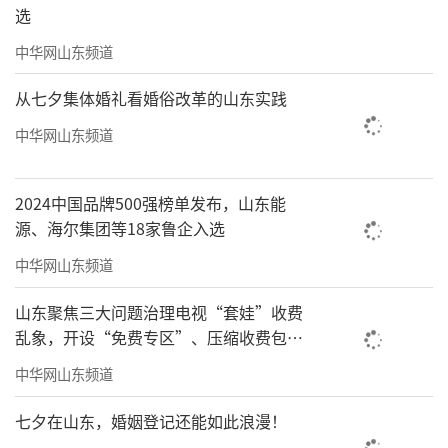
选
中华网山东频道
AI运动问诊
从七夕集体婚礼看婚俗改革的山东实践
针对跑者自身痛点，盈康一生冲击波腿部
中华网山东频道
治疗+三维足扫，确保跑者拿出最佳状态，跑出
最好比赛成绩。
2024中国品牌500强榜单发布，山东能
源、海尔集团等18家鲁企入选
中华网山东频道
山东聚焦三大问题治理电视“套娃”收费
乱象，开设“免费专区”、压缩收费包比
例70%以上
中华网山东频道
七夕在山东，婚姻登记还能如此浪漫！