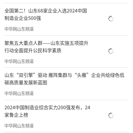
heklie以2:30:33的好成绩夺得全马女子冠军。
全国第二！山东68家企业入选2024中国
制造业企业500强
中华网山东频道
聚焦五大重点人群——山东实施五项提升
行动全面提升公民科学素质
中华网山东频道
山东“双引擎”驱动 雁阵集群与“头雁”企业共绘绿色低
碳高质量发展新蓝图
中华网山东频道
（图片来自：半岛新闻）
2024中国制造业综合实力200强发布，24
家鲁企上榜
恭喜冠军！也恭喜每一位跑者，用速度与
中华网山东频道
激情奔向更勇敢的自己，跑出精彩人生！