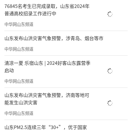
76845名考生已完成录取，山东省2024年
普通高校招录工作进行中
海尔这样的暖心服务全程可见，起点海尔
中华网山东频道
兄弟带领400人应援方阵齐唱《雷欧之歌》为跑
山东发布山洪灾害气象预警，涉青岛、烟台等市
者加油助威。
中华网山东频道
清凉一夏 乐宿山东 | 2024好客山东露营季
启动
中华网山东频道
山东发布山洪灾害气象预警，济南等地可
能发生山洪灾害
中华网山东频道
山东PM2.5连续三年“30+”，优于国家