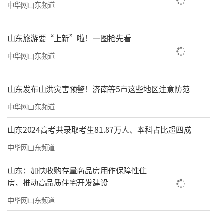
中华网山东频道
山东旅游要“上新”啦！一图抢先看
中华网山东频道
山东发布山洪灾害预警！济南等5市这些地区注意防范
中华网山东频道
山东2024高考共录取考生81.87万人、本科占比超四成
中华网山东频道
山东：加快收购存量商品房用作保障性住
暖心服务
房，推动高品质住宅开发建设
跑步最重要的是身体放松，才能跑得更
中华网山东频道
快、更远，海尔以冰敷泡脚服务+AI能量厨房