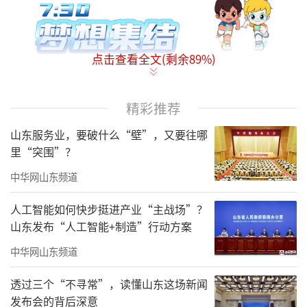
点击查看全文(剩余
89
%)
精彩推荐
此次海尔·2025青岛马拉松报名人数超17.
山东服务业，要破什么“壁”，又要往哪
8万，是历年来报名人数最多的一届，来自全球
里“突围”？
39个国家和地区的跑者齐聚，人气爆棚。
中华网山东频道
人工智能如何快步挺进产业“主战场”？
山东发布“人工智能+制造”行动方案
中华网山东频道
透过三个“不寻常”，读懂山东这场新闻
发布会的背后深意