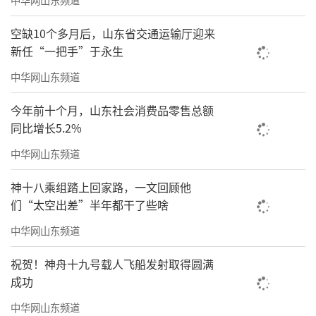
经过激烈的角逐，海尔·2025马拉松最佳
成绩终于诞生！来自肯尼亚的选手PIUS KARAN
空缺10个多月后，山东省交通运输厅迎来
JA KIMANI以2:11:29的好成绩夺得全马男子冠
新任“一把手”于永生
军。
中华网山东频道
今年前十个月，山东社会消费品零售总额
同比增长5.2%
中华网山东频道
神十八乘组踏上回家路，一文回顾他
们“太空出差”半年都干了些啥
中华网山东频道
祝贺！神舟十九号载人飞船发射取得圆满
成功
来自埃塞俄比亚的选手Delele Bizualem C
中华网山东频道