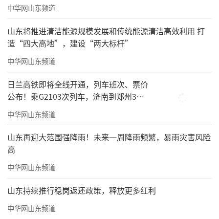
中华网山东频道
山东将推进清洁能源规模发展和传统能源清洁高效利用 打
造“四大高地”，建设“两大标杆”
中华网山东频道
日兰高铁即将全线开通，列车班次、票价
公布！乘G2103次列车，济南到郑州3小
时到达
中华网山东频道
山东再迎大范围强降雨！未来一周降雨频繁，暴雨灾害风险
机器人不仅在起跑区陪跑，还会在加油补
高
给站助威。
中华网山东频道
山东持续推行稳岗返还政策，释放更多红利
中华网山东频道