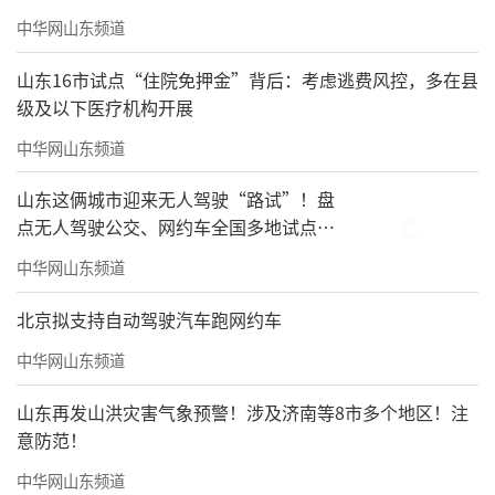
中华网山东频道
山东16市试点“住院免押金”背后：考虑逃费风控，多在县
级及以下医疗机构开展
中华网山东频道
这次青马除了海尔的贴心守护，也离不开
所有医生、警察、安保和志愿者的全程守护，
山东这俩城市迎来无人驾驶“路试”！盘
点无人驾驶公交、网约车全国多地试点之
一道道忙碌的身影筑牢赛场上每一道安全防
路
线。
中华网山东频道
北京拟支持自动驾驶汽车跑网约车
中华网山东频道
山东再发山洪灾害气象预警！涉及济南等8市多个地区！注
意防范！
中华网山东频道