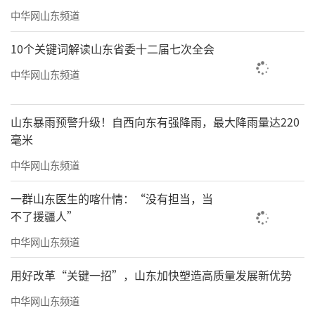
中华网山东频道
10个关键词解读山东省委十二届七次全会
本次青马传递出的精神，除了“热
中华网山东频道
爱”“挑战”“感动”，还有“智慧”，海尔
用全新AI科技智慧助力每一位热爱奔跑的挑战者
山东暴雨预警升级！自西向东有强降雨，最大降雨量达220
跑出舒适。
毫米
中华网山东频道
一群山东医生的喀什情：“没有担当，当
不了援疆人”
中华网山东频道
用好改革“关键一招”，山东加快塑造高质量发展新优势
中华网山东频道