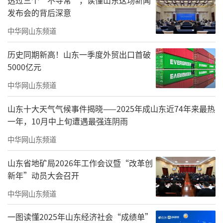
来自顾客在平台上的点评
发布会的背后深意
“年度最佳休闲地”“老街深处的身心栖
中华网山东频道
息地”“不舍得推荐给别人的咖啡馆”“探寻
历史同期新高！山东一季度外贸出口首破
慢生活的宝藏地”——这些，是来自大众点评或
5000亿元
者小红书、抖音等平台客人对上海一家出现不
中华网山东频道
久的复合文化空间的真实评价。
山东十大天气气候事件揭晓——2025年成山东近74年来最热
一年，10月中上旬遭遇最强连阴雨
中华网山东频道
山东省地矿局2026年工作会议暨“改革创
新年”动员大会召开
中华网山东频道
一图读懂2025年山东经济社会“成绩单”