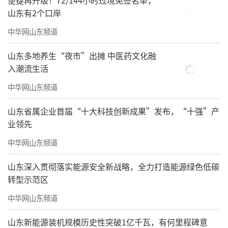
便捷再升级！72/144小时过境免签名单，
山东有2个口岸
中华网山东频道
山东多地养生“夜市”出摊 中医药文化融
入潮流生活
中华网山东频道
顾客手持展览明信片打卡
山东省属企业首届“十大科技创新成果”发布，“十强”产
除了环境、氛围、艺术品的精心打造，这
业领先
里的咖啡和轻食也颇受好评。对咖啡深有研究
中华网山东频道
的Grace Yang说：“这里出品的咖啡，无论是
美式、拿铁还是手冲、特调，都是一流水准
山东深入贯彻落实能源安全新战略，全力打造能源绿色低碳
转型示范区
的。独特的香气、韵味既说明了可染丹青采购
咖啡豆原料的专业，也展示了咖啡师团队的高
中华网山东频道
超技艺。”
山东新能源装机规模历史性突破1亿千瓦，有何里程碑意