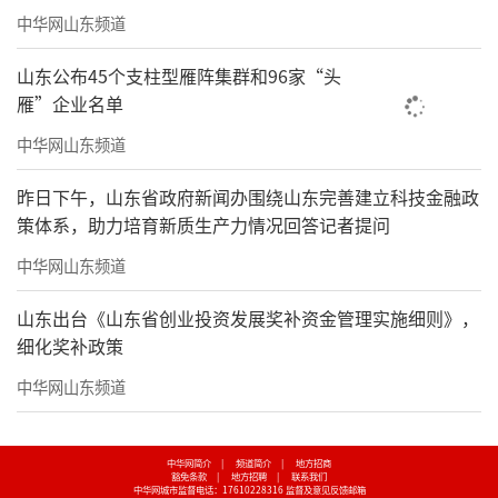
中华网山东频道
空间一角
山东公布45个支柱型雁阵集群和96家“头
记者观察发现，近年来，伴随着上海古
雁”企业名单
城、老街的改造升级，这种新文旅空间正在悄
中华网山东频道
然走红。这种空间以名人故居、老宅、纪念馆
甚至工业遗址改造升级为载体，跨界植入艺术
昨日下午，山东省政府新闻办围绕山东完善建立科技金融政
策体系，助力培育新质生产力情况回答记者提问
展览、文创衍生、图书动漫、沙龙活动等，再
加上咖啡、简餐，培育出新空间、新场景、新
中华网山东频道
业态，让老房子、老工厂重返“青春”，成为
山东出台《山东省创业投资发展奖补资金管理实施细则》，
新文旅的潮流。
细化奖补政策
中华网山东频道
中华网简介
|
频道简介
|
地方招商
豁免条款
|
地方招聘
|
联系我们
中华网城市监督电话：17610228316
监督及意见反馈邮箱