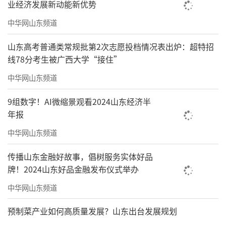
业经济发展新动能新优势
中华网山东频道
山东高考普通类常规批第2次志愿投档情况表出炉：超特招
线78分考生被广西大学“接住”
岸边一派生态图景
中华网山东频道
坐在水岸平台的休闲椅上，抬眼就是大仓
9组数字！AI微缩景观看2024山东经济半
桥。云卷云舒中不时有游客经过，站在桥上看
年报
桥下的风景。真应了卞之琳那首诗的闲适：
中华网山东频道
你站在桥上看风景，看风景的人在桥下看
传播山东金融好故事，倡树服务实体好品
你。明月装饰了你的窗子，你装饰了别人的
牌！2024山东好品金融发布仪式举办
梦。
中华网山东频道
预制菜产业如何高质量发展？山东出台发展规划