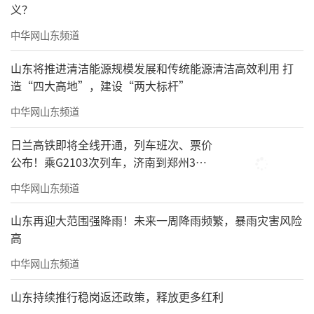
义？
所以有顾客认为，可染丹青是开在艺术馆
中华网山东频道
里的咖啡馆；而也有顾客则认为，可染丹青是
开在咖啡馆里的艺术馆。
山东将推进清洁能源规模发展和传统能源清洁高效利用 打
造“四大高地”，建设“两大标杆”
中华网山东频道
日兰高铁即将全线开通，列车班次、票价
公布！乘G2103次列车，济南到郑州3小
时到达
中华网山东频道
山东再迎大范围强降雨！未来一周降雨频繁，暴雨灾害风险
高
中华网山东频道
山东持续推行稳岗返还政策，释放更多红利