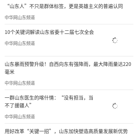
“山东人”不只是群体标签，更是英雄主义的普遍认同
中华网山东频道
器物空间
10个关键词解读山东省委十二届七次全会
穿过多进院子，推开后门，则马上进入到
中华网山东频道
一个“生物多样性”的户外平台。两株巨大的
水杉树静立岸边，不时有松鼠一闪而过；一丛
山东暴雨预警升级！自西向东有强降雨，最大降雨量达220
毫米
芦竹长得蓬勃恣意，据说是主人从吴冠中故居
移栽而来。一棵腊梅树、一棵茶花树则移栽自
中华网山东频道
江苏无锡，是从一个进入拆迁状态的村庄抢救
一群山东医生的喀什情：“没有担当，当
出来的。各种花草掩映其间，虽已是冬季，依
不了援疆人”
然有花凌寒而开，传递着生活的小美好。
中华网山东频道
用好改革“关键一招”，山东加快塑造高质量发展新优势