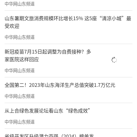
中华网山东频道
山东暑期文旅消费规模环比增长15% 这5座“清凉小城”最
受欢迎
中华网山东频道
新冠疫苗7月15日起调整为自费接种？多
家医院这样回应
中华网山东频道
一杯咖啡，一份悠闲
全国第二！2023年山东海洋生产总值突破1.7万亿元
主理人胡椒椒告诉记者，这个空间之所以
中华网山东频道
得到这么多人的喜爱，大概是因为在这里可以
感受到多领域的跨界融合。“我们做的既不是
从上合绿色发展论坛看山东“绿色成效”
单纯的艺术馆，也不是简单的咖啡店，可染丹
中华网山东频道
青是一个文化+自然+艺术+咖啡的新业态空间，
省级开发区升级潜力百强（2024）榜单发