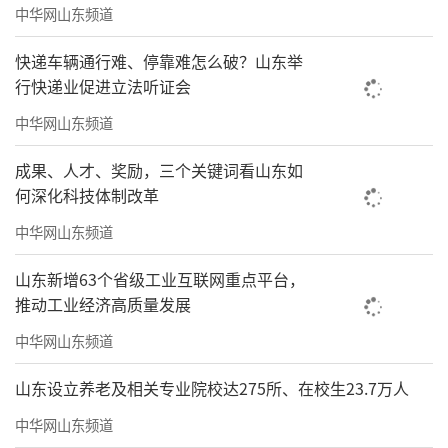
中华网山东频道
快递车辆通行难、停靠难怎么破？山东举
行快递业促进立法听证会
中华网山东频道
成果、人才、奖励，三个关键词看山东如
何深化科技体制改革
中华网山东频道
从吴冠中故居移栽而来的芦竹生机蓬勃
山东新增63个省级工业互联网重点平台，
推动工业经济高质量发展
对岸的老房子顶上，有几十只白鹭、夜鹭
长期在此居留，静静地等待水中的鱼儿，偶尔
中华网山东频道
也会有几只白鹭为争夺水中食物在空中搏击，
山东设立养老及相关专业院校达275所、在校生23.7万人
皎洁的白色身影煞是优美。
中华网山东频道