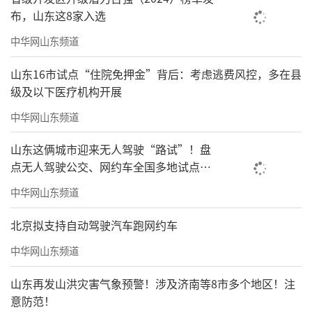
在这里，老街、古宅是文化，画作、陶器、服
布，山东这8家入选
装是艺术，运河、树木、花草、绿植是自然生
中华网山东频道
态，再加上生活必需品咖啡、简餐，这让每一
山东16市试点“住院免押金”背后：考虑逃费风控，多在县
个到店的客人得到了多功能的满足感。”
级及以下医疗机构开展
中华网山东频道
山东这俩城市迎来无人驾驶“路试”！盘
点无人驾驶公交、网约车全国多地试点之
路
中华网山东频道
北京拟支持自动驾驶汽车跑网约车
中华网山东频道
山东再发山洪灾害气象预警！涉及济南等8市多个地区！注
意防范！