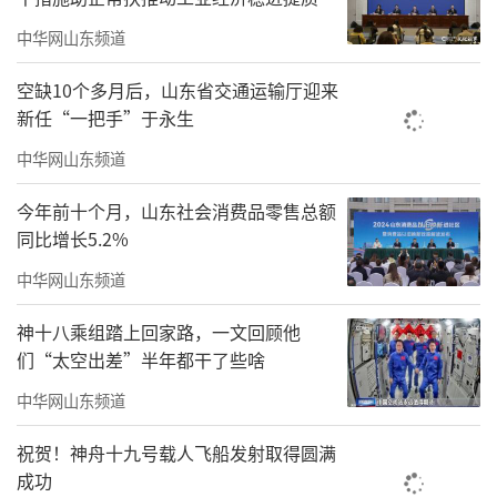
区，大仓桥、秀南街、小弄堂、黑瓦白墙、白
中华网山东频道
云绿树，浓浓的现实感和老街的历史感跃入眼
空缺10个多月后，山东省交通运输厅迎来
帘，让人仿佛从现实中穿越到了画里，又或者
新任“一把手”于永生
从画里走进了现实。
中华网山东频道
可染丹青整个空间梳理了一条中国现代美
今年前十个月，山东社会消费品零售总额
术的发展之路，从中西融合的一代先驱、杭州
同比增长5.2%
国立艺专创始人林风眠、吴大羽开始，紧接着
中华网山东频道
是赫赫有名的“留法三剑客”吴冠中、朱德
群、赵无极，以及现代艺术巨匠李可染、李可
神十八乘组踏上回家路，一文回顾他
们“太空出差”半年都干了些啥
染画院现任院长李庚，作品都在这里有着精心
的展示。
中华网山东频道
祝贺！神舟十九号载人飞船发射取得圆满
成功