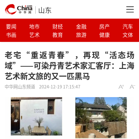
山东
要闻
地市
财经
金融
房产
汽车
书画
艺术
教育
旅游
健康
文体
老宅“重返青春”，再现“活态场
域”——可染丹青艺术家汇客厅：上海
艺术新文旅的又一匹黑马
中华网山东频道
2024-12-19 17:15:47