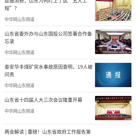
提振消费，山东为何盯上了这“五大工
整个空间包含了艺术、咖啡、器物、服装
程”？
设计、图书等，几乎每个区域都布满了艺术作
中华网山东频道
品。
山东省委外办与山东国投公司签署合作备
忘录
中华网山东频道
泰安华丰煤矿突水事故原因查明，19人被
问责
中华网山东频道
山东省十四届人大三次会议隆重开幕
中华网山东频道
两会解读 | 重磅！山东省政府工作报告第