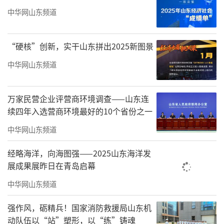
中华网山东频道
“硬核”创新，实干山东拼出2025新图景
可染丹青长时间霸榜松江全区第一名
中华网山东频道
开业一个月成为松江镇好评榜、热门榜、
口味榜、打卡人气榜、美食好评榜五个榜单第
万家民营企业评营商环境调查——山东连
一名，两个月成为松江区好评榜、口味榜第一
续四年入选营商环境最好的10个省份之一
名，三个月成为全上海咖啡馆好评榜前三强。
中华网山东频道
似乎在不经意间，这家名为“可染丹青艺
经略海洋，向海图强——2025山东海洋发
术家汇客厅”的空间成了上海热衷微度假、慢
展成果展昨日在青岛启幕
生活群体的新地标。
中华网山东频道
“可染丹青”位于上海松江区秀南街110
强作风，砺精兵！国家消防救援局山东机
号，仓城历史文化风貌区核心区内，紧邻明代
动队伍以“站”塑形，以“练”铸魂