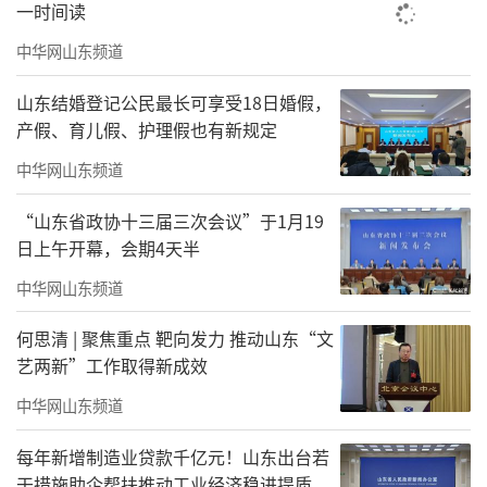
一时间读
中华网山东频道
山东结婚登记公民最长可享受18日婚假，
产假、育儿假、护理假也有新规定
中华网山东频道
“山东省政协十三届三次会议”于1月19
日上午开幕，会期4天半
中华网山东频道
何思清 | 聚焦重点 靶向发力 推动山东“文
艺两新”工作取得新成效
空间与展出的赵无眠仓城写生作品
中华网山东频道
著名艺术家、国家文旅部李可染画院副院
每年新增制造业贷款千亿元！山东出台若
长赵无眠创作的仓城写生画作挂在第一个咖啡
干措施助企帮扶推动工业经济稳进提质