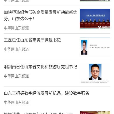
加快塑造绿色低碳高质量发展新动能新优
势，山东这么干！
中华网山东频道
王磊已任山东省商务厅党组书记
中华网山东频道
喻剑南已任山东省文化和旅游厅党组书记
可染丹青艺术家汇客厅
中华网山东频道
从大桥南侧弄堂向东进去不远，就是“可
染丹青”所在的两栋清末老宅。穿过布满绿
山东正把握数字经济发展新机遇，建设数字强省
植、饰物、挂画的前厅，进入内宅，各个空间
中华网山东频道
都坐满了聚会聊天的客人。