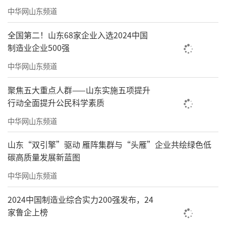
中华网山东频道
全国第二！山东68家企业入选2024中国
制造业企业500强
中华网山东频道
聚焦五大重点人群——山东实施五项提升
行动全面提升公民科学素质
空间二楼展览现场
中华网山东频道
器物区则包含了空间主理人从世界各地淘
来的瓷器、陶器，全部都是艺术家的手作，以
山东“双引擎”驱动 雁阵集群与“头雁”企业共绘绿色低
碳高质量发展新蓝图
大仓桥画作和主理人手绘插画为元素的文创衍
生品也是琳琅满目，带有设计感的自然系服装
中华网山东频道
则吸引了众多女性顾客。
2024中国制造业综合实力200强发布，24
家鲁企上榜