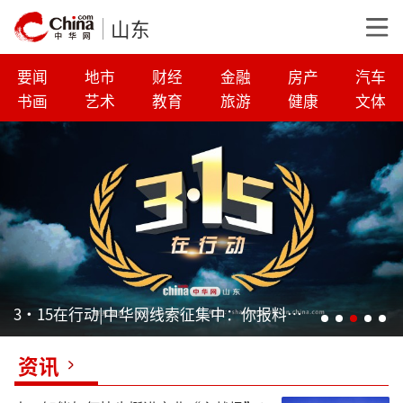
山东
要闻
地市
财经
金融
房产
汽车
书画
艺术
教育
旅游
健康
文体
3·15在行动|中华网线索征集中：你报料，我维权！
资讯