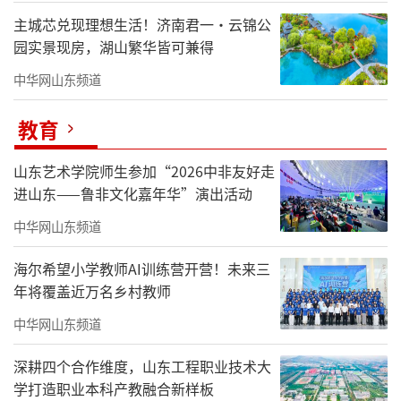
主城芯兑现理想生活！济南君一・云锦公
园实景现房，湖山繁华皆可兼得
中华网山东频道
教育
山东艺术学院师生参加“2026中非友好走
进山东——鲁非文化嘉年华”演出活动
中华网山东频道
海尔希望小学教师AI训练营开营！未来三
年将覆盖近万名乡村教师
中华网山东频道
深耕四个合作维度，山东工程职业技术大
学打造职业本科产教融合新样板