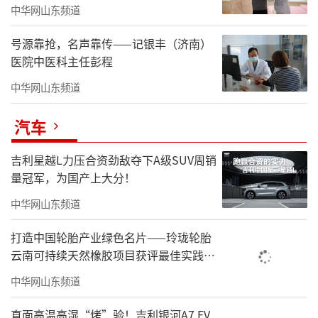
满了
中华网山东频道
号源靠抢，名声靠传——记银丰（济南）
医院中医科主任彭程
中华网山东频道
汽车
吉利星越L力压合资劲敌夺下A级SUV周销
量冠军，为国产上大分！
中华网山东频道
打造中国轮胎产业绿色名片——玲珑轮胎
云南可持续天然橡胶项目获评最佳实践案
例
中华网山东频道
直面高温高湿“烤”验！吉利银河A7 EV