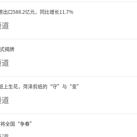
出口588.2亿元，同比增长11.7%
频道
式揭牌
频道
| 纸上生花，菏泽剪纸的“守”与“变”
频道
丹将全国“争春”