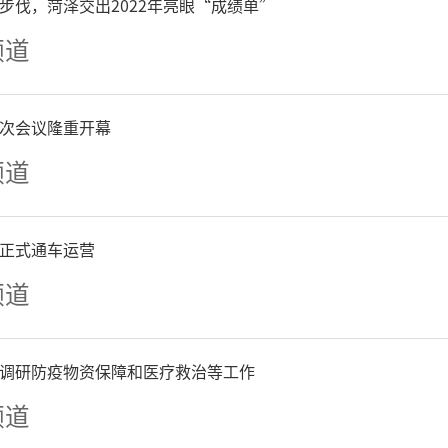
步伐，菏泽交出2022年亮眼“成绩单”
频道
次会议隆重开幕
频道
正式通车运营
频道
调研防疫物资保障和医疗救治等工作
频道