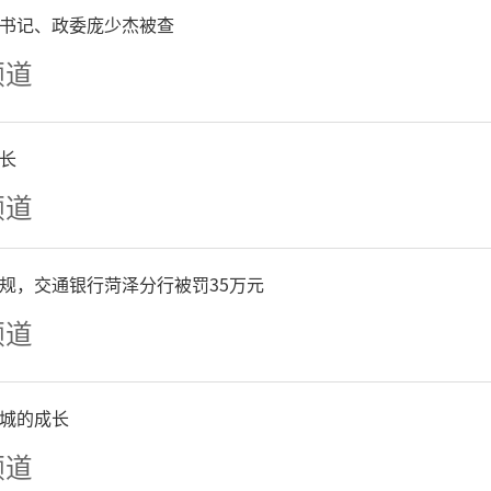
书记、政委庞少杰被查
频道
长
频道
规，交通银行菏泽分行被罚35万元
频道
城的成长
频道