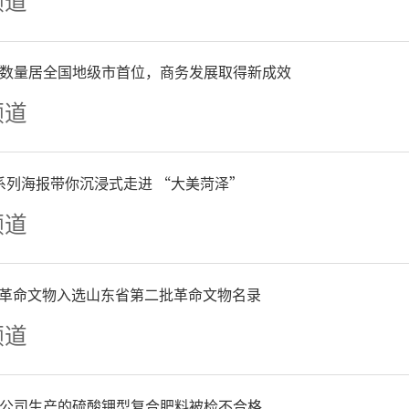
频道
数量居全国地级市首位，商务发展取得新成效
频道
|系列海报带你沉浸式走进 “大美菏泽”
频道
5件革命文物入选山东省第二批革命文物名录
频道
公司生产的硫酸钾型复合肥料被检不合格