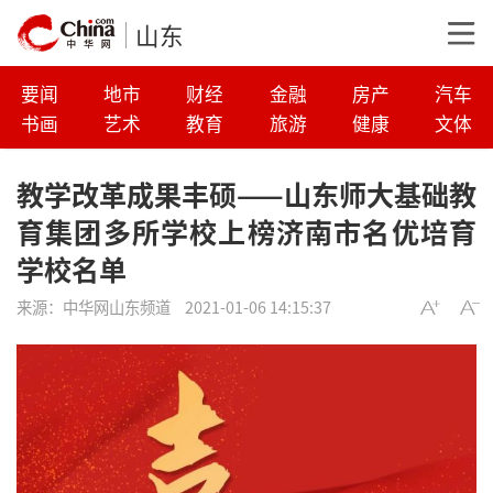
山东
要闻
地市
财经
金融
房产
汽车
书画
艺术
教育
旅游
健康
文体
教学改革成果丰硕——山东师大基础教
育集团多所学校上榜济南市名优培育
学校名单
来源：
中华网山东频道
2021-01-06 14:15:37