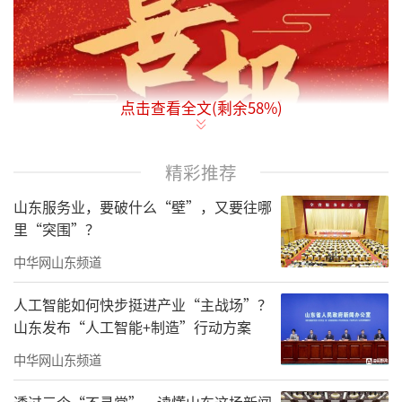
点击查看全文(剩余
58
%)
精彩推荐
山东服务业，要破什么“壁”，又要往哪
里“突围”？
中华网山东频道
近日，济南市教育局公布2020年济南市基
础教育教学改革成果评选结果、济南市首
人工智能如何快步挺进产业“主战场”？
山东发布“人工智能+制造”行动方案
批“领航学校、特色学校、新优学校”创建培
中华网山东频道
育工作验收评估结果、济南市首批“百所家长
学校示范校”市级培育学校名单。山东师大基
透过三个“不寻常”，读懂山东这场新闻