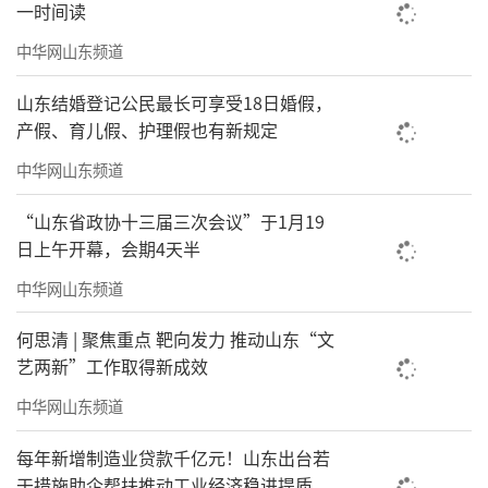
一时间读
中华网山东频道
希望各校继续奋发努力，坚定落实“立德
树人”这一教育根本任务，秉承“专业、尊
山东结婚登记公民最长可享受18日婚假，
重、协作、卓越”的核心价值观，紧紧围
产假、育儿假、护理假也有新规定
绕“创新赋能巩固提高”的年度目标，积极调
中华网山东频道
动广大教职员工的工作热情，将学校各方面工
“山东省政协十三届三次会议”于1月19
作抓实抓细，争取更好的成绩。
日上午开幕，会期4天半
中华网山东频道
责任编辑：徐鹏程
何思清 | 聚焦重点 靶向发力 推动山东“文
艺两新”工作取得新成效
中华网山东频道
每年新增制造业贷款千亿元！山东出台若
干措施助企帮扶推动工业经济稳进提质