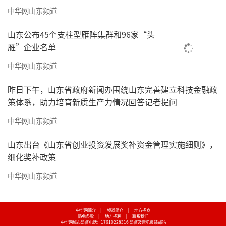
中华网山东频道
山东公布45个支柱型雁阵集群和96家“头
雁”企业名单
中华网山东频道
昨日下午，山东省政府新闻办围绕山东完善建立科技金融政
策体系，助力培育新质生产力情况回答记者提问
中华网山东频道
山东出台《山东省创业投资发展奖补资金管理实施细则》，
细化奖补政策
中华网山东频道
中华网简介
|
频道简介
|
地方招商
豁免条款
|
地方招聘
|
联系我们
中华网城市监督电话：17610228316
监督及意见反馈邮箱